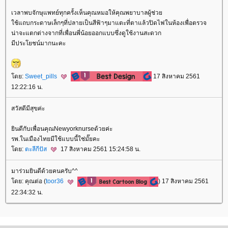
เวลาพบจักษุแพทย์ทุกครั้งเห็นคุณหมอให้คุณพยาบาลผู้ช่ว
ช้แถบกระดาษเล็กๆที่ปลายเป็นสีฟ้าๆมาแตะที่ตาแล้วปิดไฟในห้องเพื่อตรวจ
น่าจะแตกต่างจากที่เพื่อนพี่น้อยออกแบบซึ่งดูใช้งานสะดวก
มีประโยชน์มากนะคะ
ดย:
Sweet_pills
17 สิงหาคม 2561
12:22:16 น.
สวัสดีมีสุขค่ะ
ินดีกับเพื่อนคุณNewyorknurseด้วยค่ะ
รพ.ในเมืองไทยมีใช้แบบนี้ใช่มั๊ยคะ
ดย:
ตะลีกีปัส
17 สิงหาคม 2561 15:24:58 น.
มาร่วมยินดีด้วยคนครับ^^
ดย: คุณต่อ (
toor36
) 17 สิงหาคม 2561
22:34:32 น.