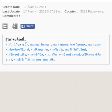
Create Date :
17 สิงหาคม 2561
Last Update :
17 สิงหาคม 2561 3:07:23 น.
Counter :
3283 Pageviews.
Comments :
8
ผู้โหวตบล็อกนี้...
คุณไวน์กับสายน้ำ
,
คุณmambymam
,
คุณสายหมอกและก้อนเมฆ
,
คุณหอมกร
,
คุณtuk-tuk@korat
,
คุณRananrin
,
คุณเรียวรุ้ง
,
คุณฟ้าใสวันใหม่
,
คุณSweet_pills
,
คุณตะลีกีปัส
,
คุณภาวิดา คนบ้านป่า
,
คุณtoor36
,
คุณวลีลัก
ษณา
,
คุณยังไงก็ได้ว่ามาเล
,
คุณhaiku