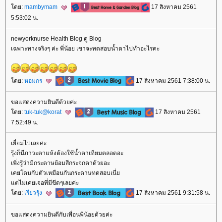
ดย:
mambymam
17 สิงหาคม 2561
5:53:02 น.
newyorknurse Health Blog ดู Blog
เฉพาะทางจริงๆ ค่ะ พี่น้อย เขาจะทดสอบน้ำตาไปทำอะไรคะ
ดย:
หอมกร
17 สิงหาคม 2561 7:38:00 น.
ขอแสดงความยินดีด้วยค่ะ
ดย:
tuk-tuk@korat
17 สิงหาคม 2561
7:52:49 น.
เยี่ยมไปเลยค่ะ
รุ้งก็มีภาวะตาแห้งต้องใช้น้ำตาเทียมตลอดอะ
เพิ่งรู้ว่ามีกระดาษย้อมสีกระจกตาด้วยอะ
เคยโดนกับตัวเหมือนกันกระดาษทดสอบเนี่
ต่ไม่เคยเจอที่มีขีดๆเลยค่ะ
ดย:
เรียวรุ้ง
17 สิงหาคม 2561 9:31:58 น.
ขอแสดงความยินดีกับเพื่อนพี่น้อยด้วยค่ะ