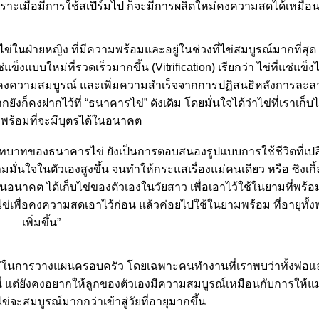
เพราะเมื่อมีการใช้สเปิร์มไป ก็จะมีการผลิตใหม่คงความสดได้เหมือน
่ในฝ่ายหญิง ที่มีความพร้อมและอยู่ในช่วงที่ไข่สมบูรณ์มากที่สุด
แบบใหม่ที่รวดเร็วมากขึ้น (Vitrification) เรียกว่า ไข่ที่แช่แข็ง
ะคงความสมบูรณ์ และเพิ่มความสำเร็จจากการปฏิสนธิหลังการละลาย
ยังก็คงฝากไว้ที่ “ธนาคารไข่” ดังเดิม โดยมั่นใจได้ว่าไข่ที่เราเก็บ
พร้อมที่จะมีบุตรได้ในอนาคต
บาทของธนาคารไข่ ยังเป็นการตอบสนองรูปแบบการใช้ชีวิตที่เปลี
มมั่นใจในตัวเองสูงขึ้น จนทำให้กระแสเรื่องแม่คนเดียว หรือ ซิงเกิ้
ัมในอนาคต ได้เก็บไข่ของตัวเองในวัยสาว เพื่อเอาไว้ใช้ในยามที่พร้อ
บไข่เพื่อคงความสดเอาไว้ก่อน แล้วค่อยไปใช้ในยามพร้อม ที่อายุทั้
เพิ่มขึ้น”
หม่ในการวางแผนครอบครัว โดยเฉพาะคนทำงานที่เราพบว่าทั้งพ่อแล
้ แต่ยังคงอยากให้ลูกของตัวเองมีความสมบูรณ์เหมือนกับการให้แม่ตั
ข่จะสมบูรณ์มากกว่าเข้าสู่วัยที่อายุมากขึ้น