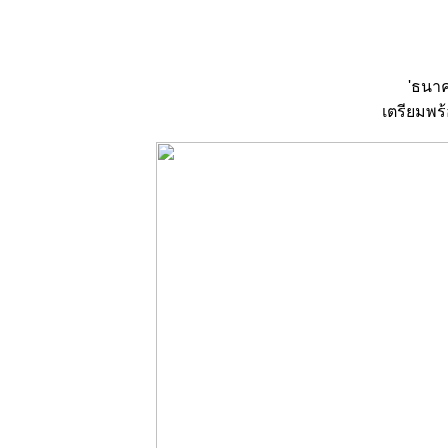
'ธนาค
เตรียมพร