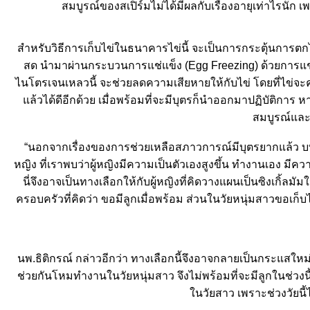
สมบูรณ์ของสเปิร์มไม่ได้มีผลกับเรื่องอายุเท่าไรนัก 
สำหรับวิธีการเก็บไข่ในธนาคารไข่นี้ จะเป็นการกระตุ้นการตกไข
สด นำมาผ่านกระบวนการแช่แข็ง (Egg Freezing) ด้วยการแช่แข็ง
ไนโตรเจนเหลวนี้ จะช่วยลดความเสียหายให้กับไข่ โดยที่ไข่จ
ล้วได้ดีอีกด้วย เมื่อพร้อมที่จะมีบุตรก็นำออกมาปฏิบัติการ หาก
สมบูรณ์และ
“นอกจากเรื่องของการช่วยเหลือสภาวการณ์มีบุตรยากแล้ว บท
หญิง ที่เราพบว่าผู้หญิงมีความเป็นตัวเองสูงขึ้น ทำงานเอง มีควา
นี่จึงอาจเป็นทางเลือกให้กับผู้หญิงที่คิดวางแผนเป็นซิงเกิ้ลม
ครอบครัวที่คิดว่า ขอมีลูกเมื่อพร้อม ส่วนในวัยหนุ่มสาวขอเก็
นพ.ธิติกรณ์ กล่าวอีกว่า ทางเลือกนี้จึงอาจกลายเป็นกระแสใ
ช่วยกันโหมทำงานในวัยหนุ่มสาว จึงไม่พร้อมที่จะมีลูกในช่วงนี
นวัยสาว เพราะช่วงวัยนี้ไ