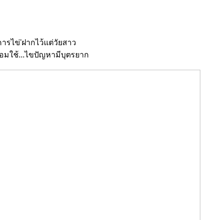
ารไข่'ฝากไว้แต่วัยสาว
้อมใช้...ไขปัญหามีบุตรยาก