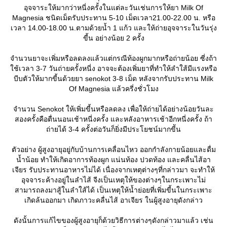
อุจจาระให้มากว่าหนี่งครั้งในแต่ละวันเช่นการให้ยา Milk Of
Magnesia ชนิดเม็ดรับประทาน 5-10 เม็ดเวลา21.00-22.00 น. หรือ
เวลา 14.00-18.00 น.ตามด้วยน้ำ 1 แก้ว และให้ถ่ายอุจจาระในวันรุ่ง
ขี้น อย่างน้อย 2 ครั้ง
จำนวนยาจะเพิ่มหรือลดลงแล้วแต่กรณีท้องผูกมากหรือถ่ายน้อย ซี่งถ้า
ช้เวลา 3-7 วันถ่ายครั้งหนี่ง อาจจะต้องเพิ่มยาที่ทำให้ลำใส้มีแรงหรือ
บีบตัวให้มากขี้นด้วยยา senokot 3-8 เม็ด หลังจากรับประทาน Milk
Of Magnesia แล้วครี่งชั่วโมง
จำนวน Senokot ให้เพิ่มขี้นหรือลดลง เพื่อให้ถ่ายได้อย่างน้อยวันละ
สองครั้งคือตื่นนอนเช้าหนี่งครั้ง และหลังอาหารเช้าอีกหนี่งครั้ง ถ้า
ถ่ายได้ 3-4 ครั้งต่อวันก็ยิ่งมีประโยชน์มากขีัน
ตัวอย่าง ผู้สูงอายุอยู่กับบ้านการเคลื่อนไหว ออกกำลังกายน้อยและดื่ม
น้ำน้อย ทำให้เกิดอาการท้องผูก แน่นท้อง ปวดท้อง และคลื่นไส้อา
เจียร รับประทานอาหารไม่ได้ เนื่องจากเหตุต่างๆที่กล่าวมา จะทำให้
อุจจาระค้างอยู่ในลำไส้ จีงเป็นเหตุให้ของต่างๆในกระเพาะไม่
สามารถลงมาสู้ในลำใส้ได้ เป็นเหตุให้น้ำย่อยที่เพิ่มขี้นในกระเพาะ
เกิดล้นออกมา เกิดภาวะคลื่นไส้ อาเจียร ในผู้สูงอายุดังกล่าว
ดังนั้นการแก้ไขของผู้สูงอายุก็ด้วยวิธีการต่างๆดังกล่าวมาแล้ว เช่น