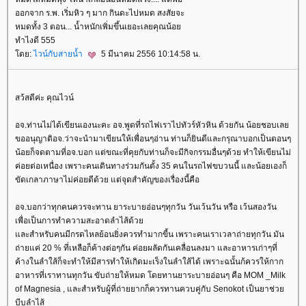
ออกจาก ร.พ. เริ่มหิว ๆ มาก กินดะไปหมด สงสัยจะ
หมดทั้ง 3 ตอน... น้ำหนักเพิ่มขึ้นเยอะเลยคุณน้อ
ทำไงดี 555
ดย:
ไวน์กับสายน้ำ
5 มีนาคม 2556 10:14:58 น.
สว้สดีค่ะ คุณไวน์
อจ.ท่านไม่ได้เขียนเองนะคะ อจ.พูดที่รถไฟเราไปทัวร์หัวหิน ด้วยกัน น้อยชอบเล
ขออนุญาติอจ.ว่าจะนำมาเขียนให้เพื่อนๆอ่าน ท่านก็ยินดีและกรุณาบอกเป็นตอนๆ
น้อยก็จดตามที่อจ.บอก แต่ขณะที่คุยกับท่านก็จะมีกิจกรรมอื่นๆด้วย ทำให้เขียนไม่
ค่อยต่อเหนื่อง เพราะคนเดินทางร่วมกันตั้ง 35 คนในรถไฟขบวนนี้ และน้อยเองก็
ขัดเกลาภาษาไม่ค่อยดีด้วย แต่จุดสำคัญของเรื่องนี้คือ
อจ.บอกว่าทุกคนควรจะทาน ยาระบายอ่อนๆทุกวัน วันเว้นวัน หรือ เว้นสองวัน
เพื่อเป็นการทำความสะอาดลำไส้ด้ว
ละสำหรับคนมีกรดไหลย้อนยิ่งควรทำมากขี้น เพราะคนเราเวลาถ่ายทุกวัน มัน
ถ่ายแค่ 20 % ที่เหลือก็ค้างต่อๆกัน ค่อยผลัดกันเคลื่อนลงมา และอาหารเก่าๆที่
ค้างในลำใส้ก็จะทำให้มีสารทำให้เกิดมะเร็งในลำใส้ได้ เพราะฉนั้นก้ควรให้กาก
อาหารที่เราทานทุกวัน ขับถ่ายให้หมด โดยทานยาระบายอ่อนๆ คือ MOM _Milk
of Magnesia , และสำหรับผู้ที่ถ่ายยากก็ควรทานควบคู่กับ Senokot เป็นยาช่ว
บีบลำไส้