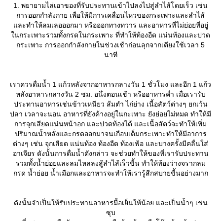
1. พยายามไล่เอาของที่รับประทานเข้าไปลงไปสู่ลำไส้โดยเร็ว เช่น
การออกกำลังกาย เพื่อให้มีการเคลื่อนไหวของกระเพาะและลำไส้
ละทำให้ลมเลอออกมา หรือออกทางทวาร และอาหารที่ไม่ย่อยที่อยู่
นกระเพาะรวมทั้งกรดในกระเพาะ ที่ทำให้ท้องอืด แน่นท้องและปวด
กระเพาะ การออกกำลังกายในช่วงเช้าก่อนลุกจากเตียงใช้เวลา 5
นาที
เราควรดื่มน้ำ 1 แก้วหลังจากอาหารกลางวัน 1 ชั่วโมง และอีก 1 แก้ว
หลังอาหารกลางวัน 2 ชม. อนึ่งตอนเช้า หรืออาหารค่ำ เมื่อเรารับ
ประทานอาหารเช่นข้าวเหนียว ส้มตำ ไก่ย่าง เนี้อสัตว์ต่างๆ ยกเว้น
ปลา เวลาจะนอน อาหารที่ยังค้างอยู่ในกะเพาะ ยังย่อยไม่หมด ทำให้มี
การจุกเสียดแน่นหน้าอก และปวดท้องได้ และเนื้อสัตว์จะทำให้เพิ่ม
ปริมาณน้ำหลั่งและกรดออกมาจนเกือบเต็มกระเพาะทำให้มีอาการ
ต่างๆ เช่น จุกเสียด แน่นท้อง ท้องอืด ท้องเฟ้อ และบางครั้งมีคลื่นใส่
อาเจียร ดังนั้นการดื่มน้ำดังกล่าว จะช่วยทำให้ของที่เรารับประทาน
รวมทั้งน้ำย่อยและลมไหลลงสู้ลำไส้เร็วขีัน ทำให้ท้องว่างจรากลม
กรด น้ำย่อย น้ำเมือกและอาหารจะทำให้เรารู้สีกสบายขีันอย่างมาก
ดังนั้นจำเป็นให้รับประทานอาหารมื้อเย็นให้น้อย และเป็นน้ำๆ เช่น
ซุบ