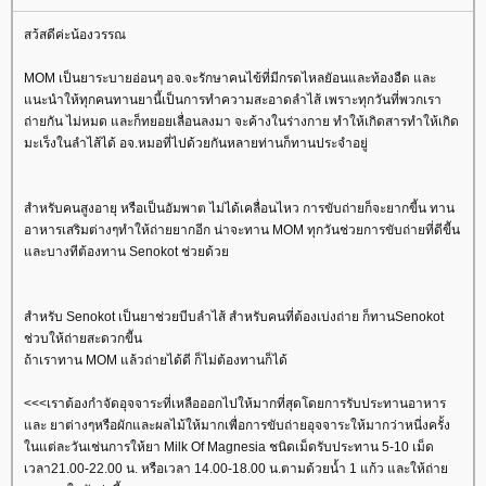
สว้สดีค่ะน้องวรรณ
MOM เป็นยาระบายอ่อนๆ อจ.จะรักษาคนไข้ที่มีกรดไหลยัอนและท้องอืด และ
นะนำให้ทุกคนทานยานี้เป็นการทำความสะอาดลำไส้ เพราะทุกวันที่พวกเรา
ถ่ายกัน ไม่หมด และก็ทยอยเลื่อนลงมา จะค้างในร่างกาย ทำให้เกิดสารทำให้เกิด
มะเร็งในลำไส้ได้ อจ.หมอที่ไปด้วยกันหลายท่านก็ทานประจำอยู่
สำหรับคนสูงอายุ หรือเป็นอัมพาต ไม่ได้เคลื่อนไหว การขับถ่ายก็จะยากขี้น ทาน
อาหารเสริมต่างๆทำให้ถ่ายยากอีก น่าจะทาน MOM ทุกวันช่วยการขับถ่ายที่ดีขีัน
ละบางทีต้องทาน Senokot ช่วยด้ว
สำหรับ Senokot เป็นยาช่วยบีบลำไส้ สำหรับคนที่ต้องเบ่งถ่าย ก็ทานSenokot
ช่วบให้ถ่ายสะดวกขีัน
ถ้าเราทาน MOM แล้วถ่ายได้ดี ก็ไม่ต้องทานก็ได้
<<<เราต้องกำจัดอุจจาระที่เหลือออกไปให้มากที่สุดโดยการรับประทานอาหาร
ละ ยาต่างๆหรือผักและผลไม้ให้มากเพื่อการขับถ่ายอุจจาระให้มากว่าหนี่งครั้ง
นแต่ละวันเช่นการให้ยา Milk Of Magnesia ชนิดเม็ดรับประทาน 5-10 เม็ด
เวลา21.00-22.00 น. หรือเวลา 14.00-18.00 น.ตามด้วยน้ำ 1 แก้ว และให้ถ่า