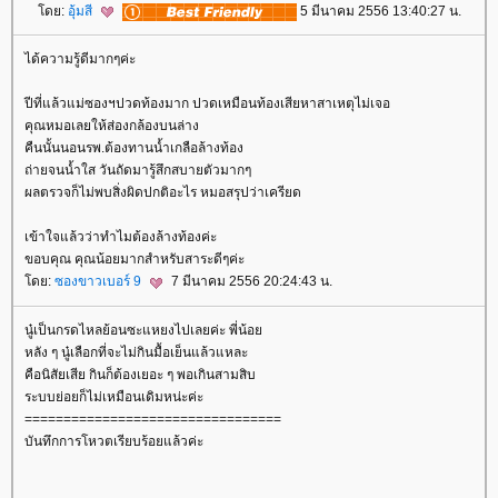
ดย:
อุ้มสี
5 มีนาคม 2556 13:40:27 น.
ได้ความรู้ดีมากๆค่ะ
ปีที่แล้วแม่ซองฯปวดท้องมาก ปวดเหมือนท้องเสียหาสาเหตุไม่เจอ
คุณหมอเลยให้ส่องกล้องบนล่าง
คืนนั้นนอนรพ.ต้องทานน้ำเกลือล้างท้อง
ถ่ายจนน้ำใส วันถัดมารู้สึกสบายตัวมากๆ
ผลตรวจก็ไม่พบสิ่งผิดปกติอะไร หมอสรุปว่าเครียด
เข้าใจแล้วว่าทำไมต้องล้างท้องค่ะ
ขอบคุณ คุณน้อยมากสำหรับสาระดีๆค่ะ
ดย:
ซองขาวเบอร์ 9
7 มีนาคม 2556 20:24:43 น.
นู๋เป็นกรดไหลย้อนซะแหยงไปเลยค่ะ พี่น้อ
หลัง ๆ นู๋เลือกที่จะไม่กินมื้อเย็นแล้วแหละ
คือนิสัยเสีย กินก็ต้องเยอะ ๆ พอเกินสามสิบ
ระบบย่อยก็ไม่เหมือนเดิมหน่ะค่ะ
=================================
บันทึกการโหวตเรียบร้อยแล้วค่ะ