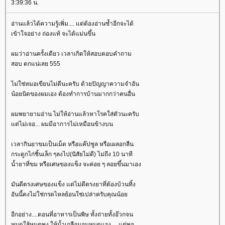
3:39:36 น.
อ่านแล้วได้ความรู้เพิ่ม.... แต่ต้องอ่านซ้ำอีกจะได้
เข้าใจอย่าง ถ่องแท้ จะได้แม่นขึ้น
ผมว่าอ่านครั้งเดียว เวลาเกิดให้สอบตอบคำถาม
สอบ ตกแน่เลย 555
ไม่ใช่หมอเขียนไม่ดีนะครับ ด้วยปัญญาความจำอัน
น้อยนิดของผมเอง ต้องทำการบ้านมากกว่าคนอื่น
ผมพยายามอ่าน ไม่ให้อ่านแล้วหาโรคใส่ตัวนะครับ
ต่ไม่เจอ... ผมมีอาการไม่เหมือนข้างบน
เวลากินยาขมเป็นเม็ด หรือแค๊ปซูล หรือเผลอกลืน
กระดูกไก่ชิ้นเล็ก ๆลงไป(นิสัยไม่ดี) ไม่ถึง 10 นาที
น้ำยาที่ขม หรือเศษของแข็ง จะค่อย ๆ ลอยขึ้นมาเอง
มันดีตรงเศษของแข็ง แต่ไม่ดีตรงยาที่ต้องบ้วนทิ้ง
อันนี้คงไม่ใช่กรดไหลย้อนใช่เปล่าครับคุณน้อ
อีกอย่าง....ตอนที่อาหารเป็นพิษ ทั้งถ่ายทั้งอ๊วกจน
หมดใส้หมดพุง ให้น้ำเกลือนอนหมดแรง.... แต่พอ