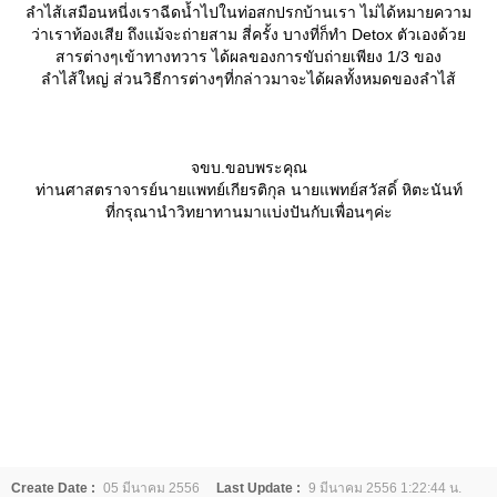
ลำไส้เสมือนหนี่งเราฉีดน้ำไปในท่อสกปรกบ้านเรา ไม่ได้หมายความ
ว่าเราท้องเสีย ถึงแม้จะถ่ายสาม สี่ครั้ง บางที่ก็ทำ Detox ตัวเองด้ว
สารต่างๆเข้าทางทวาร ได้ผลของการขับถ่ายเพียง 1/3 ของ
ลำไส้ใหญ่ ส่วนวิธีการต่างๆที่กล่าวมาจะได้ผลทั้งหมดของลำไส้
จขบ.ขอบพระคุณ
ท่านศาสตราจารย์นายแพทย์เกียรติกุล นายแพทย์สวัสดิ์ หิตะนันท์
ที่กรุณานำวิทยาทานมาแบ่งปันกับเพื่อนๆค่ะ
Create Date :
05 มีนาคม 2556
Last Update :
9 มีนาคม 2556 1:22:44 น.