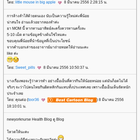
ดย:
little mouse in big apple
8 มีนาคม 2556 2:28:15 น.
การล้างลำไส้ด้วยตนเอง นับเป็นความรู้ใหม่ค่ะพี่น้อ
น่าสนใจ อ่านแล้วอยากลองทำค่ะ
า MOM นี้ หากทานอาทิตย์ละครั้งควรทานครั้งละ
5-10 เม็ด ตามข้อมูลข้างต้นใช่ไหมคะ
ขอบคุณพี่น้อยที่นำข้อมูลที่เป็นประโยชน์
จากคำบอกเล่าของอาจารย์มาถ่ายทอดให้อ่านนะคะ
like ค่ะ
ดย:
Sweet_pills
8 มีนาคม 2556 10:50:37 น.
บางเรื่องพอจะรู้ว่าควรทำ อย่างมื้อเย็นที่ควรกินให้น้อยหน่อย แต่มันก็อดไม่ได้
จริงๆ จะว่าไปคนไทยกินผิดหลักกันแทบทั้งประเทศเลย เพราะมื้อเย็นเห็นจัดหนัก
ประจำเล
ดย: คุณต่อ (
toor36
) 8 มีนาคม 2556
18:10:01 น.
newyorknurse Health Blog ดู Blog
หวตให้นะคะ
ได้ความรู้ดีค่ะเหมาะกับทุกวัยค่ะ