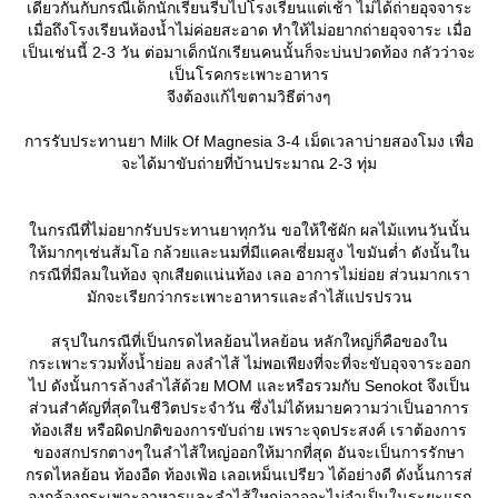
เดียวกันกับกรณีเด็กนักเรียนรีบไปโรงเรียนแต่เช้า ไม่ได้ถ่ายอุจจาระ
เมื่อถึงโรงเรียนห้องน้ำไม่ค่อยสะอาด ทำให้ไม่อยากถ่ายอุจจาระ เมื่อ
เป็นเช่นนี้ 2-3 วัน ต่อมาเด็กนักเรียนคนนั้นก็จะบ่นปวดท้อง กลัวว่าจะ
เป็นโรคกระเพาะอาหาร
จีงต้องแก้ไขตามวิธีต่างๆ
การรับประทานยา Milk Of Magnesia 3-4 เม็ดเวลาบ่ายสองโมง เพื่อ
จะได้มาขับถ่ายที่บ้านประมาณ 2-3 ทุ่ม
นกรณีที่ไม่อยากรับประทานยาทุกวัน ขอให้ใช้ผัก ผลไม้แทนวันนั้น
ห้มากๆเช่นส้มโอ กล้วยและนมที่มีแคลเซี่ยมสูง ไขมันต่ำ ดังนั้นใน
กรณีที่มีลมในท้อง จุกเสียดแน่นท้อง เลอ อาการไม่ย่อย ส่วนมากเรา
มักจะเรียกว่ากระเพาะอาหารและลำไส้แปรปรวน
สรุปในกรณีที่เป็นกรดไหลย้อนไหลย้อน หลักใหญ่ก็คือของใน
กระเพาะรวมทั้งน้ำย่อย ลงลำไส้ ไม่พอเพียงที่จะที่จะขับอุจจาระออก
ไป ดังนั้นการล้างลำไส้ด้วย MOM และหรือรวมกับ Senokot จึงเป็น
ส่วนสำคัญที่สุดในชีวิตประจำวัน ซึ่งไม่ได้หมายความว่าเป็นอาการ
ท้องเสีย หรือผิดปกติของการขับถ่าย เพราะจุดประสงค์ เราต้องการ
ของสกปรกตางๆในลำไส้ใหญ่ออกให้มากที่สุด อันจะเป็นการรักษา
กรดไหลย้อน ท้องอืด ท้องเฟ้อ เลอเหม็นเปรียว ได้อย่างดี ดังน้้นการส่
องกล้องกระเพาะอาหารและลำไส้ใหญ่อาจจะไม่จำเป็นในระยะแรก