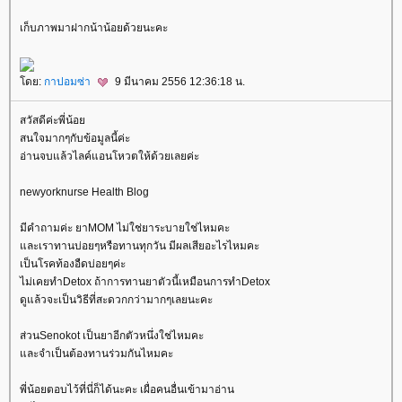
เก็บภาพมาฝากน้าน้อยด้วยนะคะ
ดย:
กาปอมซ่า
9 มีนาคม 2556 12:36:18 น.
สวัสดีค่ะพี่น้อ
สนใจมากๆกับข้อมูลนี้ค่ะ
อ่านจบแล้วไลค์แอนโหวตให้ด้วยเลยค่ะ
newyorknurse Health Blog
มีคำถามค่ะ ยาMOM ไม่ใช่ยาระบายใช่ไหมคะ
ละเราทานบ่อยๆหรือทานทุกวัน มีผลเสียอะไรไหมคะ
เป็นโรคท้องอืดบ่อยๆค่ะ
ไม่เคยทำDetox ถ้าการทานยาตัวนี้เหมือนการทำDetox
ดูแล้วจะเป็นวิธีที่สะดวกกว่ามากๆเลยนะคะ
ส่วนSenokot เป็นยาอีกตัวหนึ่งใช่ไหมคะ
ละจำเป็นต้องทานร่วมกันไหมคะ
พี่น้อยตอบไว้ที่นี่ก็ได้นะคะ เผื่อคนอื่นเข้ามาอ่าน