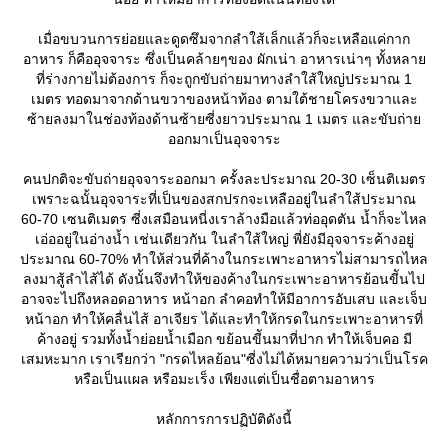
เมื่อขบวนการย่อยและดูดซึมจากลำใส้เล็กแล้วก็จะเหลือแค่กาก
อาหาร ก็คืออุจจาระ ซึ่งเป็นคล้ายๆของ ผักเน่า อาหารเน่าๆ ทั้งหลา
ที่ร่างกายไม่ต้องการ ก็จะถูกขับถ่ายมาทางลำใส้ใหญ่ประมาณ 1
เมตร ทอดมาจากด้านขวาของหน้าท้อง ตามใต้ชายโครงขวาและ
ซ้ายลงมาในช่องท้องด้านซ้ายซี่งยาวประมาณ 1 เมตร และขับถ่า
ออกมาเป็นอุจจาระ
คนปกติจะขับถ่ายอุจจาระออกมา ครั้งละประมาณ 20-30 เซ็นติเมตร
เพราะฉนั้นอุจจาระที่เป็นของสกปรกจะเหลืออยู่ในลำใส้ประมาณ
60-70 เซนติเมตร ซี่งเสมือนหนี่งเราล้างมือแล้วท่ออุดตัน น้ำก็จะไหล
เอ่ออยู่ในอ่างน้ำ เช่นเดียวกัน ในลำใส้ใหญ่ พี่ยังมีอุจจาระค้างอยู่
ประมาณ 60-70% ทำให้ส่วนที่ค้างในกระเพาะอาหารไม่สามารถไหล
ลงมาสู้ลำไส้ได้ ดังนั้นจึงทำให้ของค้างในกระเพาะอาหารย้อนขีันไป
อาจจะไปถึงหลอดอาหาร หน้าอก ลำคอทำให้มีอาการอับเสบ และเจ็บ
หน้าอก ทำให้คลื่นไส้ อาเจียร ได้และทำให้กรดในกระเพาะอาหารที่
ค้างอยู่ รวมทั้งน้ำย่อยน้ำเมือก ขย้อนขีันมาที่ปาก ทำให้เจ็บคอ มี
เสมหะมาก เราเรียกว่า "กรดไหลย้อน"ซี่งไม่ได้หมายความว่าเป็นโรค
หรือเป็นแผล หรือมะเร็ง เพียงแต่เป็นชื่อตามอาหาร
หลักการการปฏิบัติดังนี้