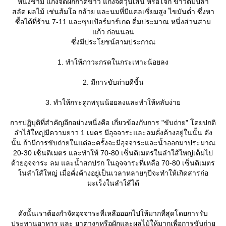
หนี่งชาม แกงจืดผักกาดขาว แกงจืดวุ้นเส้น หรือโจ๊ก ข้าวต้มปลา
สลัด ผลไม้ เช่นส้มโอ กล้วย และนมที่มีแคลเซี่ยมสูง ไขมันต่ำ ซึ่งหา
ซื้อได้ที่ร้าน 7-11 และซุบเป้อร์มาร์เกต ดื่มประมาณ หนี่งส่วนสาม
ก้ว ก่อนนอน
ซี่งมีประโยชน์สามประกาณ
1. ทำให้ภาวะกรดในกระเพาะน้อยลง
2. มีการขับถ่ายดีขี้น
3. ทำให้กระดูกพรุนน้อยลงและทำให้หลับง่า
การปฏิบุติที่สำคัญอีกอย่างหนี่งคือ เกี่ยวข้องกับการ "ขับถ่าย" โดยปกติ
ลำไส้ใหญ่มีความยาว 1 เมตร มีอุจจาระและลมคั่งค้างอยู่ในนั้น ดัง
นั้น ถ้ามีการขับถ่ายในแต่ละครั้งจะมีอุจจาระและน้ำออกมาประมาณ
20-30 เซ็นติเมตร และทำให้ 70-80 เซ็นติเมตรในลำใส้ใหญ่เต็มไป
ด้วยอุจจาระ ลม และน้ำสกปรก ในอุจจาระที่เหลือ 70-80 เซ็นติเมตร
นลำใส้ใหญ่ เมื่อคั่งค้างอยู่เป็นเวลาหลายๆปีจะทำให้เกิดสารก่อ
มะเร็งในลำใส้ได้
ดังนั้นเราต้องกำจัดอุจจาระที่เหลือออกไปให้มากที่สุดโดยการรับ
ประทานอาหาร และ ยาต่างๆหรือผักและผลไม้ให้มากเพื่อการขับถ่า