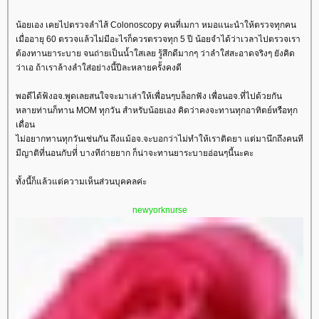
น้อยเอง เคยไปตรวจลำไส้ Colonoscopy คนที่เมกา หมอแนะนำให้ตรวจทุกคน
เมื่ออายุ 60 ตรวจแล้วไม่มีอะไรก็ควรตรวจทุก 5 ปี น้อยจำได้ว่าเวลาไปตรวจเรา
ต้องทานยาระบาย จนถ่ายเป็นน้ำใสเลย รู้สึกดีมากๆ ว่าลำใส่สะอาดจริงๆ ยังคิด
ว่าเอ ถ้าเราล้างลำใส่อย่างนี้ปีละหลายครั้งคงดี
พอดีได้ฟ้งอจ.พูดเลยสนใจจะมาเล่าให้เพื่อนๆบล็อกฟัง เพื่อนอจ.ที่ไปด้วยกัน
หลายท่านก็ทาน MOM ทุกวัน สำหรับน้อยเอง คิดว่าคงจะทานทุกอาทิตย์หรือทุก
เดื่อน
ไม่อยากทานทุกวันเช่นกัน ถึงแม้อจ.จะบอกว่าไม่ทำให้เราติดยา แต่มานึกถึงคนที
มีญาติที่นอนกับที่่ บางทีถ่ายยาก ก็น่าจะทานยาระบายอ่อนๆนี้นะคะ
ทั้งนี้ก็แล้วแต่ความเห็นส่วนบุคคลค่ะ
newyorknurse