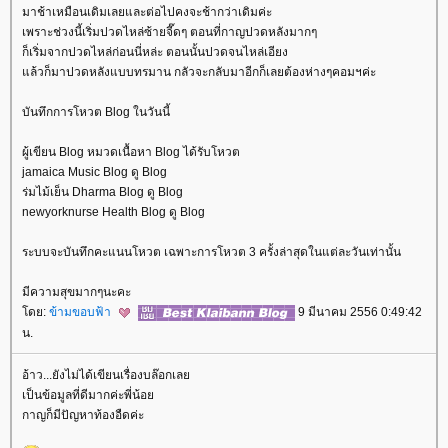
มาช้าเหมือนเดิมเลยและต่อไปคงจะช้ากว่าเดิมค่ะ
เพราะช่วงนี้เริ่มปวดไหล่ซ้ายจี๊ดๆ ตอนที่กาญปวดหลังมากๆ
ก็เริ่มจากปวดไหล่ก่อนนี่หล่ะ ตอนนั้นปวดจนไหล่เอียง
ล้วก็มาปวดหลังแบบทรมาน กลัวจะกลับมาอีกก็เลยต้องห่างๆคอมฯค่ะ
บันทึกการโหวต Blog ในวันนี้
ผู้เขียน Blog หมวดเนื้อหา Blog ได้รับโหวต
jamaica Music Blog ดู Blog
ร่มไม้เย็น Dharma Blog ดู Blog
newyorknurse Health Blog ดู Blog
ระบบจะบันทึกคะแนนโหวต เฉพาะการโหวต 3 ครั้งล่าสุดในแต่ละวันเท่านั้น
มีความสุขมากๆนะคะ
ดย:
ข้ามขอบฟ้า
9 มีนาคม 2556 0:49:42
น.
อ้าว...ยังไม่ได้เขียนเรื่องบล๊อกเล
เป็นข้อมูลที่ดีมากค่ะพี่น้อ
กาญก็มีปัญหาท้องอืดค่ะ