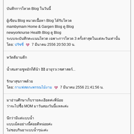
บันทึกการโหวต Blog ในวันนี้
ผู้เขียน Blog หมวดเนื้อหา Blog ได้รับโหวต
mambymam Home & Gargen Blog ดู Blog
newyorknurse Health Blog ดู Blog
ระบบจะบันทึกคะแนนโหวต เฉพาะการโหวต 3 ครั้งล่าสุดในแต่ละวันเท่านั้น
ดย:
ปรัซซี่
7 มีนาคม 2556 20:50:30 น.
หวัดดียามดึก
น้ำสมสายชูหมักก็ดีน้า อิอิ อายุรวเวชศาสตร์...
รักษาสุขภาพด้ว
ดย:
กาแฟสดกะพรรณไม้งาม
7 มีนาคม 2556 21:41:56 น.
มาอ่านศึกษาเก็บรายละเอียดค่ะพี่น้อ
ว่าจะไปซื้อ MOM มาวันสองวันนี้แหละค่ะ
นึกว่ามีแต่แบบน้ำ
บบเม็ดอย่างนี้ค่อยดีหน่อยค่ะ
ไม่ชอบกินยาแบบน้ำๆน่ะค่ะ