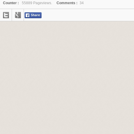
Counter :
55889 Pageviews.
Comments :
34