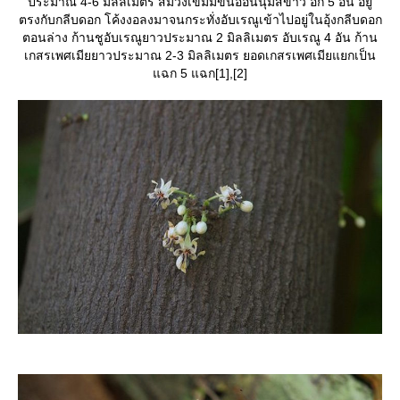
ประมาณ 4-6 มิลลิเมตร สีม่วงเข้มมีขนอ่อนนุ่มสีขาว อีก 5 อัน อยู่
ตรงกับกลีบดอก โค้งงอลงมาจนกระทั่งอับเรณูเข้าไปอยู่ในอุ้งกลีบดอก
ตอนล่าง ก้านชูอับเรณูยาวประมาณ 2 มิลลิเมตร อับเรณู 4 อัน ก้าน
เกสรเพศเมียยาวประมาณ 2-3 มิลลิเมตร ยอดเกสรเพศเมียแยกเป็น
ฉก 5 แฉก[1],[2]