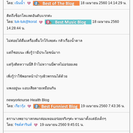
ดย:
เนินน้ำ
18 เมษายน 2560 14:14:29 น.
คิดถึงช็อกโลแลตอันดับแรกค่ะ
ดย:
tuk-tuk@korat
18 เมษายน 2560
14:28:44 น.
ไม่ค่อยได้ดื่มเครื่องดื่มโกโก้เลยค่ะ กลัวเรื่องน้ำตาล
ต่ก็ชอบนะ เพิ่งรู้ว่ามีประโยชน์มาก
ต่รุ้งติดหวานนี่สิ ถ้าไม่หวานนี่พาลไม่อร่อยเล
เพิ่งรู้ว่าใช้พอกหน้าบำรุงผิวพรรณได้ด้ว
พงอยู่นะ แอบเสียดายเหมือนกัน
newyorknurse Health Blog
ดย:
เรียวรุ้ง
19 เมษายน 2560 7:43:36 น.
ตรานางพยาบาลกลมกล่อมหอมอร่อยจริงๆค่ะ ทานมาตั้งแต่ยังเด็กๆ
ดย:
รัชต์สารินท์
19 เมษายน 2560 9:45:01 น.