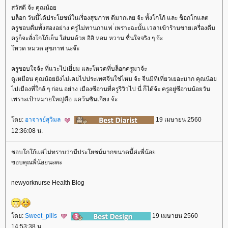
สวัสดี จ้ะ คุณน้อ
บล็อก วันนี้ได้ประโยชน์ในเรื่องสุขภาพ ดีมากเลย จ้ะ ทั้งโกโก้ และ ช็อกโกแลต
ครูชอบดื่มทั้งสองอย่าง ครูไม่ทานกาแฟ ่เพราะฉะนั้น เวลาเข้าร้านขายเครื่องดื่ม
ครูก็จะสั่งโกโก้เย็น ใส่นมด้วย อิอิ หอม หวาน ชื่นใจจริง ๆ จ้ะ
หวด หมวด สุขภาพ นะจ๊ะ
ครูขอบใจจ้ะ ที่แวะไปเยี่ยม และโหวดที่บล็อกครูมาจ้ะ
ดูเหมือน คุณน้อยยังไม่เคยไปประเทศจีนใช่ไหม จ้ะ จีนมีที่เที่ยวเยอะมาก คุณน้อ
ไปเมืองที่ใกล้ ๆ ก่อน อย่าง เมืองซีอานที่ครูรีวิวไป นี่ ก็ได้จ้ะ ครูอยู่ซีอานน้อยวัน
เพราะเป้าหมายใหญ่คือ แคว้นซินเกียง จ้ะ
ดย:
อาจารย์สุวิมล
19 เมษายน 2560
12:36:08 น.
ชอบโกโก้แต่ไม่ทราบว่ามีประโยชน์มากขนาดนี้ค่ะพี่น้อ
ขอบคุณพี่น้อยนะคะ
newyorknurse Health Blog
ดย:
Sweet_pills
19 เมษายน 2560
14:53:38 น.