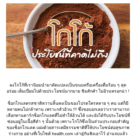
ผงโกโก้ที่เรานิยมนำมาดัดแปลงเป็นขนมหรือเครื่องดื่มร้อน ๆ สุด
อร่อย เต็มเปี่ยมไปด้วยประโยชน์มากมาย ชิมสักคำ ไม่อ้วนหรอกน่า !
ช็อกโกแลตรสชาติหวานลิ้นคงเป็นของโปรดใครหลาย ๆ คน แต่ก็มี
หลายคนไม่กล้าทาน เพราะกลัวอ้วน !!! ซึ่งขอบอกเลยว่าเราสามารถ
เลือกทานดาร์กช็อกโกแลตที่ไม่ทำให้อ้วนได้ และยังได้รับประโยชน์ที่
ซ่อนอยู่ในเนื้อสีดำ ๆ นั้นด้วย เพราะโกโก้ซึ่งเป็นส่วนประกอบสำคัญ
ของช็อกโกแลต แฝงด้วยสารเคมีธรรมชาติที่ให้ประโยชน์ต่อสุขภาพ
ร่างกาย อย่างที่เว็บไซต์ health.com เล่าสู่กันฟังเอาไว้ อ่านจบแล้ว