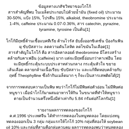
ข้อมูลทางเภสัชวิทยาของโกโก้
สารสำคัญที่พบ ในเมล็ดประกอบไปด้วยน้ำมัน (fixed oil) ประมาณ
30-50%, แป้ง 15%, โปรตีน 15%, alkaloid, theobromine ประมาณ
1-4%, caffeine ประมาณ 0.07-0.36%, สาร catechin, pyrazine,
tyramine, tyrosine เป็นต้น[1]
กโก้มีฤทธิ์ต้านเชื้อแบคทีเรีย ต้านไวรัส ยับยั้งออกซิเดชั่น ป้องกันฟัน
ผุ ขับปัสสาวะ ลดความดันโลหิต ลดไขมันในเลือด[1]
สารสำคัญในโกโก้ คือ สารอัลคาลอยด์ theobromine มีโครงสร้าง
คล้ายกับคาเฟอีน (caffeine) มาก แต่จะมีฤทธิ์อ่อนกว่าคาเฟอีน โด
จะมีฤทธิ์กระตุ้นระบบประสาทส่วนกลาง กระตุ้นหัวใจ ขยา
เส้นเลือด คลายกล้ามเนื้อเรียบ ขับปัสสาวะ และแก้หืดหอบคล้ายกับ
ฤทธิ์ Theophylline ซึ่งถ้ากินเมล็ดมาก ๆ ก็จะเป็นสารเสพติดได้[2]
จากการทดสอบความเป็นพิษ พบว่าโกโก้ไม่มีพิษต่อตัวอ่อน ไม่มีพิษต่อ
หนูขาว เมื่อนำโกโก้มาผสมอาหารให้กิน ในขนาดที่ทำให้หนูขาว
ตายเป็นจำนวนครึ่งหนึ่งมีค่าเท่ากับ 5.84 กรัมต่อกิโลกรัม[1]
รายงานผลการทดลองของโกโก้
ค.ศ.1996 ประเทศจีน ได้ทำการทดลองในหนูทดลอง โดยแบ่งหนู
ทดลองออกเป็น 3 กลุ่ม กลุ่มแรกให้โกโก้ 10% กลุ่มที่สองให้ soybean
oil 10% และกลุ่มที่สามคือกลุ่มควบคุม ผลการทดลองพบว่าหนูทดลอง