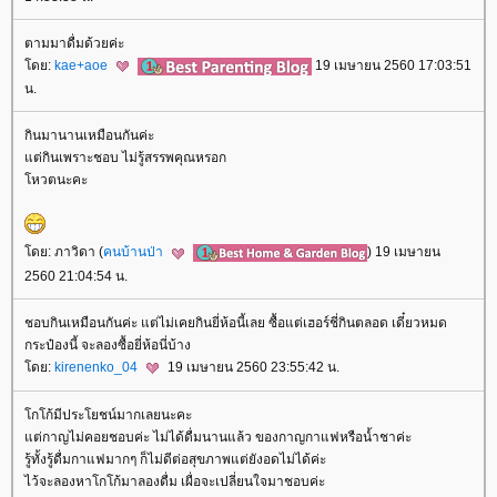
ตามมาดื่มด้วยค่ะ
ดย:
kae+aoe
19 เมษายน 2560 17:03:51
น.
กินมานานเหมือนกันค่ะ
ต่กินเพราะชอบ ไม่รู้สรรพคุณหรอก
หวตนะคะ
ดย: ภาวิดา (
คนบ้านป่า
) 19 เมษายน
2560 21:04:54 น.
ชอบกินเหมือนกันค่ะ แต่ไม่เคยกินยี่ห้อนี้เลย ซื้อแต่เฮอร์ชี่กินตลอด เดี๋ยวหมด
กระป๋องนี้ จะลองซื้อยี่ห้อนี่บ้าง
ดย:
kirenenko_04
19 เมษายน 2560 23:55:42 น.
กโก้มีประโยชน์มากเลยนะคะ
ต่กาญไม่คอยชอบค่ะ ไม่ได้ดื่มนานแล้ว ของกาญกาแฟหรือน้ำชาค่ะ
รู้ทั้งรู้ดื่มกาแฟมากๆ ก็ไม่ดีต่อสุขภาพแต่ยังอดไม่ได้ค่ะ
ไว้จะลองหาโกโก้มาลองดื่ม เผื่อจะเปลี่ยนใจมาชอบค่ะ