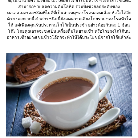
อยู่ในโกโก้มีความเชื่อมโยงโดยตรงต่อระบบหัวใจ ซึ่งเจ้าสารชนิดนี้
สามารถช่วยลดความดันโลหิต รวมทั้งช่วยลดระดับของ
คอเลสเตอรอลชนิดที่ไม่ดีที่เป็นสาเหตุของโรคหลอดเลือดหัวใจได้อีก
ด้วย นอกจากนี้เจ้าสารชนิดนี้ยังลดความเสี่ยงโดยรวมของโรคหัวใจ
ได้ แค่เพียงคุณรับประทานโกโก้เป็นประจำ อย่างน้อยวันละ 1 ช้อน
ต๊ะ โดยคุณอาจจะชงเป็นเครื่องดื่มในยามเช้า หรือโรยผงโกโก้บน
อาหารเช้าอย่างเช่นข้าวโอ๊ตก็จะทำให้ได้ประโยชน์จากโกโก้แล้วล่ะ