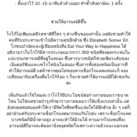
- ทิ้งเอาไว้ 10 -15 นาทีแล้วล้างออก ทำซ้ำสัปดาห์ละ 1 ครั้ง
ช่วยให้อารมณ์ดีขึ้น
กโก้ไม่เพียงแต่มีรสชาติที่ใคร ๆ ต่างชื่นชอบเท่านั้น แต่ยังช่วยทำให้
คนที่รับประทานเข้าไปมีความสุขอีกด้วย ซึ่ง Elizabeth Somer นัก
ภชนบำบัดและผู้เขียนหนังสือ Eat Your Way to Happiness ได้
อธิบายว่าในโกโก้มีสารประกอบมากกว่า 300 ชนิดที่ส่งผลกระทบใน
ง่บวกแก่สารเคมีที่อยู่ในสมอง ซึ่งสารบางชนิดก็ช่วยเพิ่มระดับของ
เอ็นดอร์ฟินและเซโรโทนินในสมอง ซึ่งสารทั้งสองชนิดเป็นสารที่
ทำให้อารมณ์ดี แต่ถ้าหากคุณไม่ชอบทานช็อกโกแลตแท่งละก็ ลอง
เปลี่ยนมาจิบเครื่องดื่มโกโก้ร้อน ๆ ก็จะช่วยทำให้อารมณ์ดีได้เช่นกัน
ค่ะ
เห็นกันแล้วใช่ไหมล่ะว่าโกโก้มีประโยชน์ต่อร่างกายของเราขนาด
ไหน ไม่ใช่แค่ช่วยบำรุงรักษาร่างกายของเราให้แข็งแรงเท่านั้น แต่
ังส่งผลต่อสมองทำให้เรามีจิตใจที่สดชื่นแจ่มใสได้อีกด้วย อ๊ะ ๆ แต่ก็
อย่ามัวแต่รับประทานช็อกโกแลตมากจนเกินไปล่ะ เพราะช็อกโกแลต
บางชนิดก็มีน้ำตาลสูง อาจจะทำให้อ้วนได้ ทานมากไปแทนที่จะ
อารมณ์ดีก็อาจจะต้องมานั่งหงุดหงิดใจเพราะความอ้วนนะบอกเล