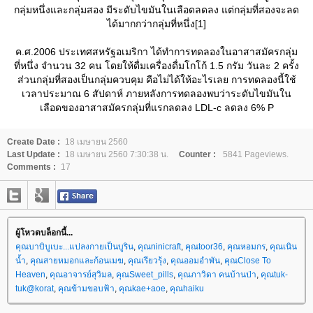
กลุ่มหนึ่งและกลุ่มสอง มีระดับไขมันในเลือดลดลง แต่กลุ่มที่สองจะลด
ได้มากกว่ากลุ่มที่หนึ่ง[1]
ค.ศ.2006 ประเทศสหรัฐอเมริกา ได้ทำการทดลองในอาสาสมัครกลุ่ม
ที่หนึ่ง จำนวน 32 คน โดยให้ดื่มเครื่องดื่มโกโก้ 1.5 กรัม วันละ 2 ครั้ง
ส่วนกลุ่มที่สองเป็นกลุ่มควบคุม คือไม่ได้ให้อะไรเลย การทดลองนี้ใช้
เวลาประมาณ 6 สัปดาห์ ภายหลังการทดลองพบว่าระดับไขมันใน
เลือดของอาสาสมัครกลุ่มที่แรกลดลง LDL-c ลดลง 6% P
Create Date :
18 เมษายน 2560
Last Update :
18 เมษายน 2560 7:30:38 น.
Counter :
5841 Pageviews.
Comments :
17
ผู้โหวตบล็อกนี้...
คุณบาบิบูเบะ...แปลงกายเป็นบูริน
,
คุณninicraft
,
คุณtoor36
,
คุณหอมกร
,
คุณเนิน
น้ำ
,
คุณสายหมอกและก้อนเมฆ
,
คุณเรียวรุ้ง
,
คุณออมอำพัน
,
คุณClose To
Heaven
,
คุณอาจารย์สุวิมล
,
คุณSweet_pills
,
คุณภาวิดา คนบ้านป่า
,
คุณtuk-
tuk@korat
,
คุณข้ามขอบฟ้า
,
คุณkae+aoe
,
คุณhaiku