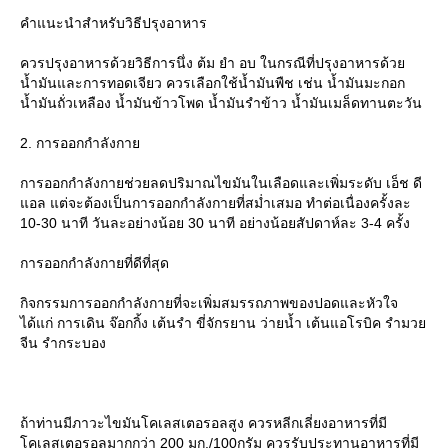
คำแนะนำสำหรับวิธีปรุงอาหาร
ควรปรุงอาหารด้วยวิธีการนึ่ง ต้ม ยำ อบ ในกรณีที่ปรุงอาหารด้ว
น้ำมันและการทอดเจียว ควรเลือกใช้น้ำมันพืช เช่น น้ำมันมะกอก
น้ำมันถั่วเหลือง น้ำมันข้าวโพด น้ำมันรำข้าว น้ำมันเมล็ดทานตะวัน
2. การออกกำลังกา
การออกกำลังกายช่วยลดปริมาณไขมันในเลือดและเพิ่มระดับ เอ็ช ดี
อล แต่จะต้องเป็นการออกกำลังกายที่สม่ำเสมอ ทำต่อเนื่องครั้งละ
10-30 นาที วันละอย่างน้อย 30 นาที อย่างน้อยสัปดาห์ละ 3-4 ครั้ง
การออกกำลังกายที่ดีที่สุด
กิจกรรมการออกกำลังกายที่จะเพิ่มสมรรถภาพของปอดและหัวใจ
ได้แก่ การเดิน จ๊อกกิ้ง เต้นรำ ขี่จักรยาน ว่ายน้ำ เต้นแอโรบิค รำมว
จีน รำกระบอง
ถ้าท่านมีภาวะไขมันโคเลสเตอรอลสูง ควรหลีกเลี่ยงอาหารที่มี
คเลสเตอรอลมากกว่า 200 มก./100กรัม ควรรับประทานอาหารที่มี