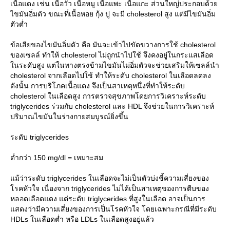
เนื้อแดง เช่น เนื้อวัว เนื้อหมู เนื้อแพะ เนื้อแกะ ส่วนใหญ่ประกอบด้ว
ไขมันอิ่มตัว ขณะที่เนื้อหอย กุ้ง ปู จะมี cholesterol สูง แต่มีไขมันอิ่ม
ตัวต่ำ
ข้อเสียของไขมันอิ่มตัว คือ มันจะเข้าไปขัดขวางการใช้ cholesterol
ของเซลล์ ทำให้ cholesterol ไม่ถูกนำไปใช้ จึงคงอยู่ในกระแสเลือด
นระดับสูง แต่ในทางตรงข้ามไขมันไม่อิ่มตัวจะช่วยเสริมให้เซลล์นำ
cholesterol จากเลือดไปใช้ ทำให้ระดับ cholesterol ในเลือดลดลง
ดังนั้น การบริโภคเนื้อแดง จึงเป็นสาเหตุหนึ่งที่ทำให้ระดับ
cholesterol ในเลือดสูง การตรวจสุขภาพโดยการวิเคราะห์ระดับ
triglycerides ร่วมกับ cholesterol และ HDL จึงช่วยในการวิเคราะห์
ปริมาณไขมันในร่างกายสมบูรณ์ยิ่งขึ้น
ระดับ triglycerides
ต่ำกว่า 150 mg/dl = เหมาะสม
ม้ว่าระดับ triglycerides ในเลือดจะไม่เป็นตัวบ่งชี้ความเสี่ยงของ
รคหัวใจ เนื่องจาก triglycerides ไม่ได้เป็นสาเหตุของการตีบของ
หลอดเลือดแดง แต่ระดับ triglycerides ที่สูงในเลือด อาจเป็นการ
สดงว่ามีความเสี่ยงของการเป็นโรคหัวใจ โดยเฉพาะกรณีที่มีระดับ
HDLs ในเลือดต่ำ หรือ LDLs ในเลือดสูงอยู่แล้ว