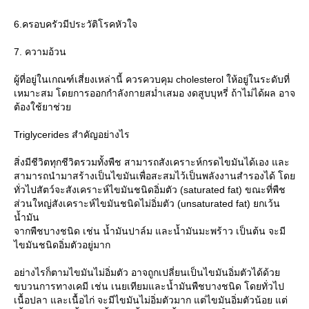
6.ครอบครัวมีประวัติโรคหัวใจ
7. ความอ้วน
ผู้ที่อยู่ในเกณฑ์เสี่ยงเหล่านี้ ควรควบคุม cholesterol ให้อยู่ในระดับที่
เหมาะสม โดยการออกกำลังกายสม่ำเสมอ งดสูบบุหรี่ ถ้าไม่ได้ผล อาจ
ต้องใช้ยาช่ว
Triglycerides สำคัญอย่างไร
สิ่งมีชีวิตทุกชีวิตรวมทั้งพืช สามารถสังเคราะห์กรดไขมันได้เอง และ
สามารถนำมาสร้างเป็นไขมันเพื่อสะสมไว้เป็นพลังงานสำรองได้ โด
ทั่วไปสัตว์จะสังเคราะห์ไขมันชนิดอิ่มตัว (saturated fat) ขณะที่พืช
ส่วนใหญ่สังเคราะห์ไขมันชนิดไม่อิ่มตัว (unsaturated fat) ยกเว้น
น้ำมัน
จากพืชบางชนิด เช่น น้ำมันปาล์ม และน้ำมันมะพร้าว เป็นต้น จะมี
ไขมันชนิดอิ่มตัวอยู่มาก
อย่างไรก็ตามไขมันไม่อิ่มตัว อาจถูกเปลี่ยนเป็นไขมันอิ่มตัวได้ด้ว
ขบวนการทางเคมี เช่น เนยเทียมและน้ำมันพืชบางชนิด โดยทั่วไป
เนื้อปลา และเนื้อไก่ จะมีไขมันไม่อิ่มตัวมาก แต่ไขมันอิ่มตัวน้อย แต่