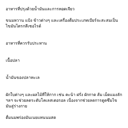
อาหารที่ปรุงด้วยน้ำมันและการทอดเจียว
ขนมหวาน แป้ง ข้าวต่างๆ และเครื่องดื่มประเภทเบียร์จะสะสมเป็น
ไขมันไตรกลีเซอไรด์
อาหารที่ควรรับประทาน
เนื้อปลา
น้ำมันของปลาทะเล
ผักใบต่างๆ และผลไม้ที่ให้กาก เช่น คะน้า ฝรั่ง ผักกาด ส้ม เม็ดแมงลัก
ฯลฯ จะช่วยลดระดับโคเลสเตอรอล เนื่องจากช่วยลดการดูดซึมไข
มันสู่ร่างกา
ดื่มนมพร่องมันเนยแทนนมสด