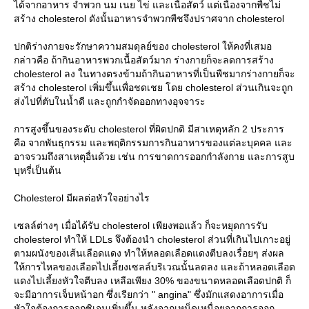
ได้จากอาหาร จำพวก นม เนย ไข่ และเนื้อสัตว์ แต่เนื่องจากพืชไม่
สร้าง cholesterol ดังนั้นอาหารจำพวกพืชจึงปราศจาก cholesterol
ปกติร่างกายจะรักษาความสมดุลย์ของ cholesterol ให้คงที่เสมอ
กล่าวคือ ถ้ากินอาหารพวกเนื้อสัตว์มาก ร่างกายก็จะลดการสร้าง
cholesterol ลง ในทางตรงข้ามถ้ากินอาหารที่เป็นพืชมากร่างกายก็จะ
สร้าง cholesterol เพิ่มขึ้นเพื่อชดเชย โดย cholesterol ส่วนเกินจะถูก
ส่งไปที่ตับในน้ำดี และถูกกำจัดออกทางอุจจาระ
การสูงขึ้นของระดับ cholesterol ที่ผิดปกติ มีสาเหตุหลัก 2 ประการ
คือ จากพันธุกรรม และพฤติกรรมการกินอาหารของแต่ละบุคคล และ
อาจรวมถึงสาเหตุอื่นด้วย เช่น การขาดการออกกำลังกาย และการสูบ
บุหรี่เป็นต้น
Cholesterol มีผลต่อหัวใจอย่างไร
เซลล์ต่างๆ เมื่อได้รับ cholesterol เพียงพอแล้ว ก็จะหยุดการรับ
cholesterol ทำให้ LDLs จึงต้องนำ cholesterol ส่วนที่เกินไปเกาะอยู่
ตามผนังของเส้นเลือดแดง ทำให้หลอดเลือดแดงตีบลงเรื่อยๆ ส่งผล
ห้การไหลของเลือดไปเลี้ยงเซลล์บริเวณนั้นลดลง และถ้าหลอดเลือด
ดงไปเลี้ยงหัวใจตีบลง เหลือเพียง 30% ของขนาดหลอดเลือดปกติ ก็
จะมีอาการเจ็บหน้าอก ซึ่งเรียกว่า " angina" ซึ่งมักแสดงอาการเมื่อ
หัวใจต้องการออกซิเจนเพิ่มขึ้น หลังจากเหน็ดเหนื่อยจากการออก