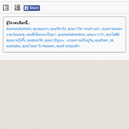
ผู้โหวตบล็อกนี้...
คุณmambymam
,
คุณหอมกร
,
คุณเรียวรุ้ง
,
คุณภาวิดา คนบ้านป่า
,
คุณสายหมอก
ละก้อนเมฆ
,
คุณที่เห็นและเป็นมา
,
คุณmariabamboo
,
คุณกะว่าก๋า
,
คุณโอพีย์
คุณนายกุ๊งกิ๊ง
,
คุณtoor36
,
คุณบาบิบูเบะ...แปลงกายเป็นบูริน
,
คุณRain_sk
,
คุณhaiku
,
คุณClose To Heaven
,
คุณข้ามขอบฟ้า