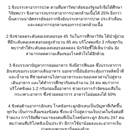
1.ขิงบรรเทาอาการปวด ตามที่มหาวิทยาลัยของรัฐจอร์เจียได้ศึกษา
วิจัยพบว่า ขิงสามารถบรรเทาอาการปวดกล้ามเนื้อได้ 25% ยิ่งกว่า
นั้นความน่าอัศจรรย์ของรากขิงยังบรรเทาอาการปวด ประจำเดือน
ละลดอาการลุกลามของการปวดกล้ามเนื้อ
2.ขิงช่วยลดระดับคอเลสเตอรอล 45 วันในการศึกษาวิจัย ได้นำผู้ป่ว
ที่มีระดับคอเลสเตอรอลสูงจำนวน 85 คน บริโภคผงขิง 3 กรัมทุกวัน
พบว่าทำให้ระดับคอเลสเตอรอลลดลง นักวิจัยชี้ให้เห็นว่ามัน ยัง
สามารถลดความเสี่ยงของโรคหัวใจได้อีกด้ว
3.ขิงบรรเทาปัญหาการย่อยอาหาร ขิงมีสารฟีนอล ซึ่งบรรเทาการ
อักเสบของระบบทางเดินอาหาร นอกจากนี้มันยังกระตุ้นการผลิตน้ำดี
ละน้ำลาย ที่ช่วยส่งผ่านไปทางอาหารและของเหลวผ่านไปสู่ทาง
เดินอาหาร และได้ทำการศึกษากับคนจำนวน 24 คน พบว่าการ
บริโภคขิงผง 1.2 กรัมก่อนมื้ออาหาร ช่วยเร่งการกำจัดของเสียใน
กระเพาะอาหาร ซึ่งช่วยลดอาการ อาหารไม่ย่อยลงได้ 50%
4.ขิงต่อต้านอาการอักเสบ โรคข้อกระดูกอักเสบเป็นปัญหาที่เกิดขึ้น
ทุกวัน เป็นการเสื่อมของข้อต่อ ซึ่งจะนำไปสู่ความเจ็บปวดในข้อต่อที่
ร้ายแรง การวิจัยที่ผ่านมาของคนที่เป็นโรคข้อกระดูก อักเสบ 247 คน
พบว่าคนที่บริโภคขิงเป็นประจำ มีการใช้ยาน้อยลงและอาการเจ็บ
ปวดของพวกเขาก็ลดลงด้ว