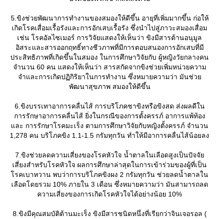
5.ขิงช่วยพัฒนาการทำงานของสมองให้ดีขึ้น อายุที่เพิ่มมากขึ้น ก่อให้
เกิดโรคเสื่อมเรื้อรังและการอักเสบเรื้อรัง ซึ่งนำไปสู่ภาวะสมองเสื่อม
เช่น โรคอัลไซเมอร์ การวิจัยแสดงให้เห็นว่า ขิงมีสารต้านอนุมูล
อิสระและสารออกฤทธิ์ทางชีวภาพที่มีการตอบสนองการอักเสบที่มี
ประสิทธิภาพที่เกิดขึ้นในสมอง ในการศึกษาวิจัยกับ ผู้หญิงวัยกลางคน
จำนวน 60 คน แสดงให้เห็นว่า สารสกัดจากขิงช่วยเพิ่มหน่วยความ
จำและการเกิดปฏิกิริยาในการทำงาน ซึ่งหมายความว่า มันช่ว
พัฒนาสุขภาพ สมองให้ดีขึ้น
6.ขิงบรรเทาอาการคลื่นไส้ การบริโภคชาขิงหรือขิงสด ส่งผลดีใน
การรักษาอาการคลื่นไส้ ยิ่งในกรณีของการตั้งครรภ์ อาการแพ้ท้อง
ละ การรักษาโรคมะเร็ง ตามการศึกษาวิจัยกับหญิงตั้งครรภ์ จำนวน
1,278 คน บริโภคขิง 1.1-1.5 กรัมทุกวัน ทำให้มีอาการคลื่นไส้น้อยลง
7.ขิงช่วยลดความเสี่ยงของโรคหัวใจ น้ำตาลในเลือดสูงเป็นปัจจั
เสี่ยงสำหรับโรคหัวใจ ผลการศึกษาล่าสุดในการเข้าร่วมของผู้ที่เป็น
รคเบาหวาน พบว่าการบริโภคขิงผง 2 กรัมทุกวัน ช่วยลดน้ำตาลใน
เลือดโดยรวม 10% ภายใน 3 เดือน ซึ่งหมายความว่า มันสามารถลด
ความเสี่ยงของการเกิดโรคหัวใจได้อย่างน้อย 10%
8.ขิงมีคุณสมบัติต้านมะเร็ง ขิงมีสารชนิดหนึ่งที่เรียกว่าจินเจอรอล (