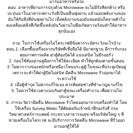
มาในอาหารหรือไม่
ตอบ. อาหารที่ผ่านการปรุงด้วย Microwave จะไม่มีรังสีตกค้าง หรือ
ปะปนมาในอาหารเพราะรังสีเป็นคลื่นพุ่งผ่าน แล้วมอบพลังงานของ
มันให้กับสิ่งที่มันพุ่งผ่านไป เมื่อพลังงานของมันหมดมันก็สลายตัวไป
คงเหลือแต่สิ่งที่เกิดขึ้นหลังมันวิ่งผ่านไปคือเกิดความร้อนทำให้อาหาร
สุกนั่นเอง
ถาม. ในการใช้เครื่องไมโครเวฟมีข้อควรระมัดระวังอะไรบ้าง
ตอบ.1. เลือกซื้อเครื่องจากบริษัทที่เชื่อถือได้ มีมาตรฐาน มีการรับรอง
คุณภาพการผลิต ฝาตู้ต้องปิดได้ แน่นสนิท ไม่มีรอยรั่ว
2. ก่อนใช้ต้องอ่านคู่มือการใช้ให้ละเอียด ทำให้ถูกต้องตามขั้นตอน
3. ไม่ควรวางของหนักหรือเหนี่ยวโหนประตูตู้ ในขณะที่ประตูเปิดอยู่
เพราะจะทำให้ฝาตู้ปิดไม่สนิท มีคลื่น Microwave รั่วออกมาได้
ระหว่างใช้
4. เมื่อตู้ชำรุด ไม่ควรแก้ไขเอง ควรติดต่อช่างที่ชำนาญมาแก้ไข
5. ไม่ควรใช้ดวงตาแนบกับฝาตู้ขณะเครื่องทำงาน เพื่อความไม่
ประมาท
6. การจะวัดว่ามีคลื่น Microwave รั่วไหลออกมาจากเครื่องทำได้ โด
ช้เครื่อง Survey Meter ให้ติดต่อกับเจ้าหน้าที่กองรังสี กรม
วิทยาศาสตร์การแพทย์ กระทรวงสาธารณสุข หรือบริษัทใหญ่ ๆ ที่
ขายเครื่องไมโครเวฟ จะมีบริการการวัดคลื่น Microwave ที่รั่วออก
มานอกตู้ให้ได้