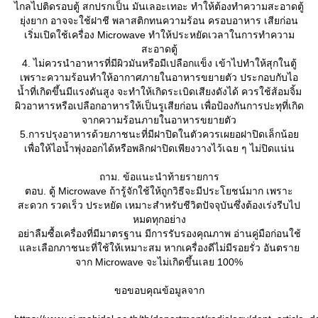
ไกลไปติดรอบตู้ สกปรกเป็น มันเลอะเทอะ ทำให้ต้องทำความสะอาดตู้
ุ่งยาก อาจจะใช้ฝาชี พลาสติกทนความร้อน ครอบอาหาร เสียก่อน
เริ่มเปิดใช้เครื่อง Microwave ทำให้ประหยัดเวลาในการทำความ
สะอาดตู้
4. ไม่ควรนำอาหารที่มีผิวมันหรือมีเปลือกแข็ง เข้าไปทำให้สุกในตู้
เพราะความร้อนทำให้อากาศภายในอาหารขยายตัว ประกอบกับไอ
น้ำที่เกิดขึ้นมีแรงดันสูง จะทำให้เกิดระเบิดเสียงดังได้ ควรใช้ส้อมจิ้ม
ผิวอาหารหรือเปลือกอาหารให้เป็นรูเสียก่อน เพื่อป้องกันการปะทุที่เกิด
จากความร้อนภายในอาหารขยายตัว
5.การปรุงอาหารด้วยภาชนะที่มีฝาปิดในตัวควรเผยอฝาปิดเล็กน้อ
เพื่อให้ไอน้ำพุ่งออกได้หรือพลิกฝาปิดเพียงวางไว้เฉย ๆ ไม่ปิดแน่น
ถาม. ข้อแนะนำท้ายรายการ
ตอบ. ตู้ Microwave ถ้ารู้จักใช้ให้ถูกวิธีจะมีประโยชน์มาก เพราะ
สะดวก รวดเร็ว ประหยัด เหมาะสำหรับชีวิตปัจจุบันซึ่งต้องเร่งรีบไป
หมดทุกอย่าง
อย่าลืมซื้อเครื่องที่มีมาตรฐาน มีการรับรองคุณภาพ อ่านคู่มือก่อนใช้
ละเลือกภาชนะที่ใช้ให้เหมาะสม หากเครื่องดีไม่มีรอยรั่ว อันตรา
จาก Microwave จะไม่เกิดขึ้นเลย 100%
ขอขอบคุณข้อมูลจาก