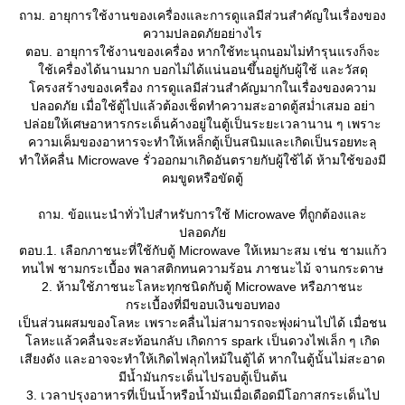
ถาม. อายุการใช้งานของเครื่องและการดูแลมีส่วนสำคัญในเรื่องของ
ความปลอดภัยอย่างไร
ตอบ. อายุการใช้งานของเครื่อง หากใช้ทะนุถนอมไม่ทำรุนแรงก็จะ
ช้เครื่องได้นานมาก บอกไม่ได้แน่นอนขึ้นอยู่กับผู้ใช้ และวัสดุ
ครงสร้างของเครื่อง การดูแลมีส่วนสำคัญมากในเรื่องของความ
ปลอดภัย เมื่อใช้ตู้ไปแล้วต้องเช็ดทำความสะอาดตู้สม่ำเสมอ อย่า
ปล่อยให้เศษอาหารกระเด็นค้างอยู่ในตู้เป็นระยะเวลานาน ๆ เพราะ
ความเค็มของอาหารจะทำให้เหล็กตู้เป็นสนิมและเกิดเป็นรอยทะลุ
ทำให้คลื่น Microwave รั่วออกมาเกิดอันตรายกับผู้ใช้ได้ ห้ามใช้ของมี
คมขูดหรือขัดตู้
ถาม. ข้อแนะนำทั่วไปสำหรับการใช้ Microwave ที่ถูกต้องและ
ปลอดภั
ตอบ.1. เลือกภาชนะที่ใช้กับตู้ Microwave ให้เหมาะสม เช่น ชามแก้ว
ทนไฟ ชามกระเบื้อง พลาสติกทนความร้อน ภาชนะไม้ จานกระดาษ
2. ห้ามใช้ภาชนะโลหะทุกชนิดกับตู้ Microwave หรือภาชนะ
กระเบื้องที่มีขอบเงินขอบทอง
เป็นส่วนผสมของโลหะ เพราะคลื่นไม่สามารถจะพุ่งผ่านไปได้ เมื่อชน
ลหะแล้วคลื่นจะสะท้อนกลับ เกิดการ spark เป็นดวงไฟเล็ก ๆ เกิด
เสียงดัง และอาจจะทำให้เกิดไฟลุกไหม้ในตู้ได้ หากในตู้นั้นไม่สะอาด
มีน้ำมันกระเด็นไปรอบตู้เป็นต้น
3. เวลาปรุงอาหารที่เป็นน้ำหรือน้ำมันเมื่อเดือดมีโอกาสกระเด็นไป