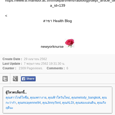
https://www.si.mahidol.ac.th/th/department/radiology/dept_article_d
a_id=139
<
สาขา Health Blog
newyorknurse
Create Date :
29 เมษายน 2562
Last Update :
7 พฤษภาคม 2562 19:31:30 น.
Counter :
2309 Pageviews.
Comments :
6
ผู้โหวตบล็อกนี้...
คุณสาวไกด์ใจซื่อ
,
คุณเพรางา
,
คุณฟ้าใสวันใหม่
,
คุณmelody_bangkok
,
คุณ
กะว่าก๋า
,
คุณmcayenne94
,
คุณJinnyTent
,
คุณALDI
,
คุณสองแผ่นดิน
,
คุณเริง
ฤดีนะ