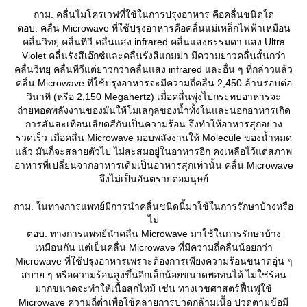
ถาม. คลื่นไมโครเวฟที่ใช้ในการปรุงอาหาร คือคลื่นชนิดใด
ตอบ. คลื่น Microwave ที่ใช้ปรุงอาหารคือคลื่นแม่เหล็กไฟฟ้าเหมือน
คลื่นวิทยุ คลื่นทีวี คลื่นแสง infrared คลื่นแสงธรรมดา แสง Ultra
Violet คลื่นรังสีเอ๊กซ์และคลื่นรังสีแกมม่า มีความยาวคลื่นสั้นกว่า
คลื่นวิทยุ คลื่นทีวีแต่ยาวกว่าคลื่นแสง infrared และอื่น ๆ ที่กล่าวแล้ว
คลื่น Microwave ที่ใช้ปรุงอาหารจะมีความถี่คลื่น 2,450 ล้านรอบต่อ
วินาที (หรือ 2,150 Megahertz) เมื่อคลื่นพุ่งไปกระทบอาหารจะ
ถ่ายทอดพลังงานของมันให้โมเลกุลของน้ำทั้งในและนอกอาหารเกิด
การสั่นสะเทือนเสียดสีกันเป็นความร้อน จึงทำให้อาหารสุกอย่าง
รวดเร็ว เมื่อคลื่น Microwave มอบพลังงานให้ Molecule ของน้ำหมด
ล้ว มันก็จะสลายตัวไป ไม่สะสมอยู่ในอาหารอีก คงเหลือไว้แต่สภาพ
อาหารที่เปลี่ยนจากอาหารเดิมเป็นอาหารสุกเท่านั้น คลื่น Microwave
จึงไม่เป็นอันตรายต่อมนุษย์
ถาม. ในทางการแพทย์มีการนำคลื่นชนิดนี้มาใช้ในการรักษาบ้างหรือ
ไม่
ตอบ. ทางการแพทย์นำคลื่น Microwave มาใช้ในการรักษาบ้าง
เหมือนกัน แต่เป็นคลื่น Microwave ที่มีความถี่คลื่นน้อยกว่า
Microwave ที่ใช้ปรุงอาหารเพราะต้องการเพียงความร้อนขนาดอุ่น ๆ
สบาย ๆ หรือความร้อนสูงขึ้นอีกเล็กน้อยขนาดพอทนได้ ไม่ใช่ร้อน
มากขนาดจะทำให้เนื้อสุกไหม้ เช่น ทางเวชศาสตร์ฟื้นฟูใช้
Microwave ความถี่ต่ำเพื่อใช้คลายการปวดกล้ามเนื้อ ปวดตามข้อมี