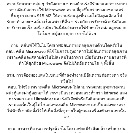
ความร้อนขนาดอุ่น ๆ กำลังสบาย ๆ ทางด้านรังสีรักษาและทางระบบ
ทางเดินปัสสาวะใช้ Microwave ความถี่สูงขึ้นกว่าทางเวชศาสตร์
ฟื้นฟูประมาณ 915 MZ ให้ความร้อนสูงขึ้น แต่ไม่ถึงจุดเดือด ใช้
รักษาทำลายเซลล์มะเร็งเฉพาะที่ตื้น ๆ ร่วมกับการรักษาด้วยรังสีและ
ารักษามะเร็ง เครื่องเดียวกันนี้ยังสามารถใช้รักษาโรคต่อมลูกหมาก
ตในชายผู้สูงอายุบางรายได้ด้ว
ถาม. คลื่นที่ใช้ในไมโครเวฟมีอันตรายต่อสุขภาพด้านใดหรือไม่
ตอบ. คลื่น Microwave ที่ใช้ในการปรุงอาหารไม่มีอันตรายต่อสุขภาพ
เพราะคลื่นจะสลายตัวไปไม่สะสมในอาหาร เมื่อรับประทานอาหารที่
ทำให้สุกด้วย Microwave จึงไม่เกิดอันตรายใด ๆ ทั้งสิ้น
ถาม. การจ้องมองแสงในขณะที่กำลังทำงานมีอันตรายต่อดวงตา จริง
หรือไม่
ตอบ. ไม่จริง เพราะคลื่น Microwave ไม่สามารถจะทะลุทะลวงผ่าน
ผนังตู้และฝาตู้ออกมาได้ เพราะมีแรงทะลุทะลวงต่ำกว่า infrared แสง
ธรรมดา และ Ultraviolet และรังสีเอ๊กซ์หรือรังสีแกมมา และแสงที่
เรามองเห็นในตู้ไม่ใช่แสงของคลื่น Microwave แต่เป็นแสงของดวง
ไฟฟ้าที่เขาติดตั้งไว้ให้เห็นสิ่งที่อยู่ภายในตู้ขณะเครื่องทำงานเท่านั้น
เอง
ถาม. อาหารที่ผ่านการปรุงด้วยไมโครเวฟจะมีรังสีตกค้างหรือปะปน