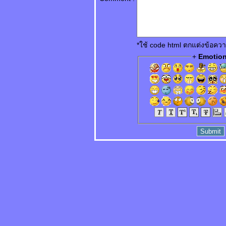
xiāngxìn ไม่มีใครเชื่อ
错失先手 Cuòshī
xiānshǒu พลาด
อกาสลงมือก่อน
面子上好看 Miànzi
*ใช้ code html ตกแต่งข้อค
shàng hǎokàn ดูดี
+
Emotio
ขึ้น
真不明白 Zhēn bù
míngbái ไม่เข้าใจ
จริงจริง
电影片名的对话
Diànyǐng piàn míng
de duìhuà บท
สนทนาในภาพยนตร์
她的需要 Tā de
xūyào ความต้องการ
ของเธอ
不会原谅自己 Bù huì
yuánliàng zìjǐ ไม่ให้
อภัยตัวเอง
不怕吃亏 Bùpà
chīkuī ไม่กลัวเสียหา