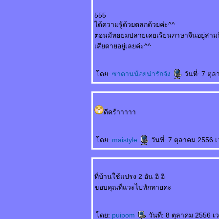
wángzǐ
ศกนาฏกรรมของเจ้า
555
ชา
ได้ความรู้ด้วยตลกด้วยค่ะ^^
吓死我了 Xià sǐ wǒle
ตอนมัทธยมปลายเคยเรียนภาษาจีนอยู่สามปี
ตกใจแทบตา
เสียดายอยู่เลยค่ะ^^
把我也送了吧 Bǎ wǒ
yě sòngle ba เอาผม
ส่งไปด้วยเล
ดย:
ซาตานน้อยน่ารักจัง
วันที่: 7 ต
如何活下去 Rúhé
huó xiàqù มีชีวิตอยู่
ได้ยังไง
ดีคร้าาาาา
一分也不要 Yī fēn yě
bùyào คะแนนเดียวก็
ไม่เอา
ดย:
maistyle
วันที่: 7 ตุลาคม 2556 
未来丈夫 Wèilái
zhàngfū สามีใน
อนาคต
奇怪的亲戚 Qíguài
ที่บ้านใช้แปรง 2 อัน อิ อิ
de qīnqī ญาติที่แปลก
ขอบคุณที่แวะไปทักทายคะ
ประหลาด
我想吐 Wǒ xiǎng tǔ
อยากจะอ๊วก
ดย:
puipom
วันที่: 8 ตุลาคม 2556 เ