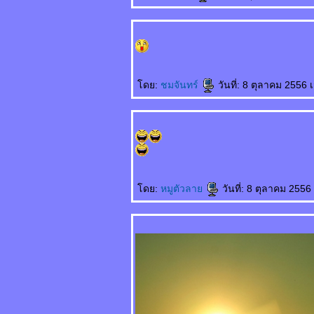
上帝爱你 Shàngdì ài
nǐ พระเจ้าทรงรักคุณ
不用睡了 Bùyòng
shuìle ไม่ต้องนอน
ล้ว
先吃轮子 Xiān chī
ดย:
ชมจันทร์
วันที่: 8 ตุลาคม 2556 
lúnzi กินลูกล้อก่อน
意中人 Yìzhōngrén
ชายในดวงใจ
最幸福女人 Zuì
xìngfú nǚrén หญิงที่มี
ความสุขที่สุด
听谁说 Tīng shéi
ดย:
หมูตัวลา
วันที่: 8 ตุลาคม 2556
shuō ใครเป็นผู้ฟัง
生孩子 Shēng háizi
คลอดลูก
情人变婶婶 Qíngrén
biàn shěnshen แฟน
กลายเป็นอาสะใภ้
如何表达 Rúhé
biǎodá วิธีการ
สดงออก