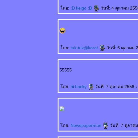
数学 Shùxué
ดย:
:D keigo :D
วันที่: 4 ตุลาคม 25
คณิตศาสตร์
你怎么知道的 Nǐ
zěnme zhīdào de
เธอรู้ได้อย่างไรกัน
赵本山和范伟
Zhàoběnshān hé
fàn wěi จ้าวเปิ่นซาน
ดย:
tuk-tuk@korat
วันที่: 6 ตุลาคม
กับฝ้านเหว่
发明家的背后
Fāmíng jiā de
bèihòu เบื้องหลังค
55555
วามสำเร็จ
喝多了 Hē duōle เมา
ดย:
hi hacky
วันที่: 7 ตุลาคม 2556 
สุรา
运动时不要穿裙子
Yùndòng shí bùyào
chuān qúnzi ชม พละ
ไม่ควรนุ่งกระโปรง
银行家的儿子
Yínháng jiā de érzi
ดย:
Newspaperman
วันที่: 7 ตุลา
บุตรชายนายธนาคาร
悲剧的王子 Bēijù de