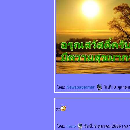
早了解了 Zǎo
liǎojiěle ฉันเข้าใจคุณ
มานานแล้ว
一点也不浪漫 Yīdiǎn
yě bù làngmàn ไม่
รแมนติคเล
富豪与少女 Fùháo
yǔ shàonǚ เศรษฐีกับ
สาวงาม
男朋友的礼物 Nán
péngyǒu de lǐwù
ของขวัญจากแฟน
成功一半
Chénggōng yībàn
สำเร็จครึ่งนึง
ดย:
Newspaperman
วันที่: 9 ตุลา
处女心 Chǔnǚ xīn
สาวบริสุทธิ์(บนคาน
ทอง)
天才儿子 Tiāncái
อิอิ
érzi บุตรที่ฟ้า
ประทาน
你长得像谁 Nǐ zhǎng
ดย:
me-o
วันที่: 9 ตุลาคม 2556 เวล