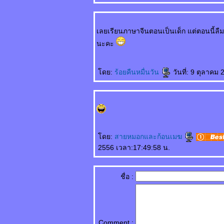
dé xiàng shéi โตขึ้น
อยากเหมือนใคร
如果天不下雨 Rúguǒ
เลยเรียนภาษาจีนตอนเป็นเด็ก แต่ตอนนี้ลืม
tiān bùxià yǔ ถ้าหาก
ฝนไม่ตก
นะคะ
初识 Chū shì รักแรก
พบ
ดย:
ร้อยคืนหมื่นวัน
วันที่: 9 ตุลาคม
买书作纪念 Mǎishū
zuò jìniàn ซื้อหนังสือ
เป็นที่ระลึก
自己变狗 Zìjǐ biàn
gǒu เปลี่ยนเป็นสุนัข
爱与不爱 Ài yǔ bù ài
รักกับไม่รัก
ดย:
สายหมอกและก้อนเมฆ
飞行员的妻子
2556 เวลา:17:49:58 น.
Fēixíngyuán de qīzi
ภรรยาของนักบิน
节日纪念 Jiérì jìniàn
ชื่อ :
เทศกาลที่น่าจดจำ
谁做的饭 Shéi zuò
de fàn ใครทำอาหาร
没人相信 Méi rén
Comment :