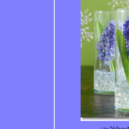
本人和照 Běnrén hé
zhào ตัวจริงกับ
ภาพถ่า
诚实的老公
Chéngshí de
lǎogōng สามีที่สัตย์
ซื่อ
老公喝醉了 Lǎogōng
hē zuìle สามีเมาสุรา
第一次相亲 Dì yī cì
xiāngqīn นัดดูตัวครั้ง
รก
错怪丈母娘了
Cuòguài
zhàngmǔniángle
เข้าใจแม่ยายผิดมา
นาน
新人结婚 Xīnrén
jiéhūn เจ้าบ่าวแสน
ซื่อ
被揭穿 Bèi jiēchuān
ความลับเปิดเผ
Like ให้เป็นคนที่