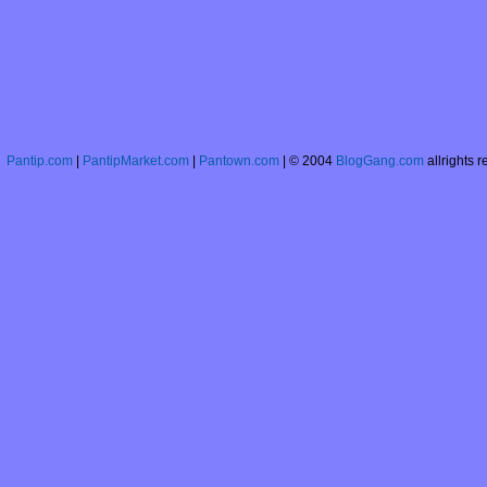
rén ว่านอนสอนง่า
爱情排他性 Àiqíng
páitāxìng ความรัก
บบผูกขาด
竞相攀比 Jìngxiāng
pānbǐ แข่งกันทุกข์
ระทม
大海 Dàhǎi ทะเล
Pantip.com
|
PantipMarket.com
|
Pantown.com
| © 2004
BlogGang.com
allrights r
กว้าง
长久保存的东西
Chángjiǔ bǎocún de
dōngxī ของที่เก็บไว้
ได้นานนาน
一年以后再说 Yī
nián yǐhòu zàishuō
อีกหนึ่งปีค่อยมาคุยกัน
此地无银三百两 ที่นี่
ไม่มีเงินสามร้อ
ตำลึง(ทำตัวมีพิรุธ)
情应势转 Qíng yīng
shì zhuǎn
สถานการณ์
เปลี่ยนแปลง