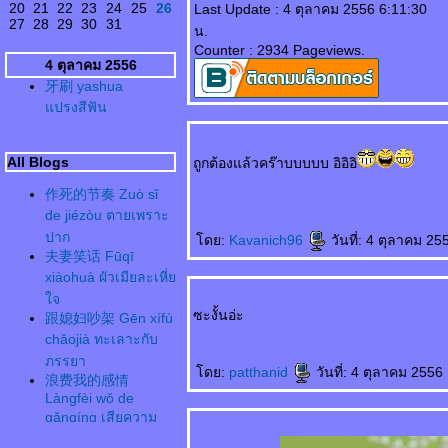
20
21
22
23
24
25
26
Last Update : 4 ตุลาคม 2556 6:11:30
27
28
29
30
31
น.
Counter : 2934 Pageviews.
4 ตุลาคม 2556
牙刷 yashua
ปรงสีฟัน
All Blogs
ถูกต้องแล้วคร๊าบบบบบ อิอิอิ
作死的节奏 Zuò sǐ
de jiézòu ตายเพราะ
ปาก
ดย:
Kavanich96
วันที่: 4 ตุลาคม 25
夫妻笑话 Fūqī
xiàohuà ผัวเมียละเหี่
จ
ซะงั้นอ่ะ
跟媳妇吵架 Gēn xífù
chǎojià ทะเลาะกับ
ภรรยา
ดย:
patthanid
วันที่: 4 ตุลาคม 2556
浪费我的感情
Làngfèi wǒ de
gǎnqíng เสียความ
รู้สึก