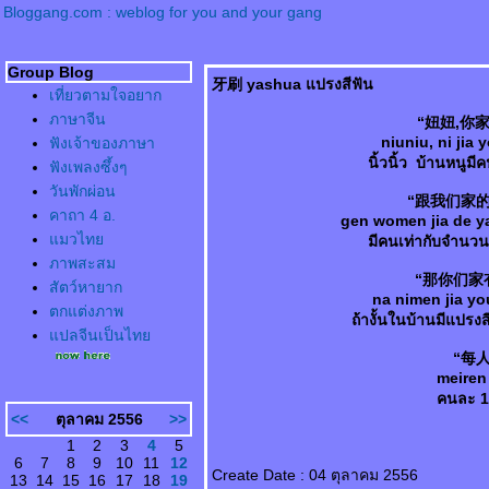
Bloggang.com : weblog for you and your gang
Group Blog
牙刷 yashua แปรงสีฟัน
เที่ยวตามใจอยาก
ภาษาจีน
“妞妞,你家
niuniu, ni jia 
ฟังเจ้าของภาษา
นิ้วนิ้ว บ้านหนูมี
ฟังเพลงซึ้งๆ
วันพักผ่อน
“跟我们家的
คาถา 4 อ.
gen women jia de y
มวไท
มีคนเท่ากับจำนวน
ภาพสะสม
“那你们家有
สัตว์หายาก
na nimen jia yo
ตกแต่งภาพ
ถ้างั้นในบ้านมีแปรงสี
ปลจีนเป็นไท
“每人
meiren 
คนละ 1 
<<
ตุลาคม 2556
>>
1
2
3
4
5
6
7
8
9
10
11
12
Create Date : 04 ตุลาคม 2556
13
14
15
16
17
18
19