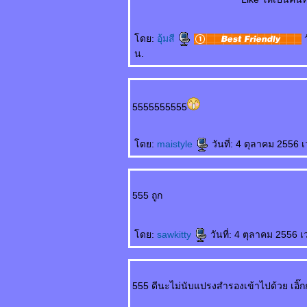
不离不弃的男友 Bù lì
bù qì de nányǒu
ฟนที่ไม่คิดทิ้งขว้าง
ดย:
อุ้มสี
ว
ฉัน
结婚那天 Jiéhūn
น.
nèitiān คืนวัน
ต่งงาน
结婚一周年纪念日
5555555555
Jiéhūn yī zhōunián
jìniàn rì วันครบรอบ
ต่งงาน
ดย:
maistyle
วันที่: 4 ตุลาคม 2556 
不能分手的理由
Bùnéng fēnshǒu de
lǐyóu เหตุที่ไม่อาจแยก
ทาง
555 ถูก
上天最好的礼物
Shàngtiān zuì hǎo
de lǐwù ของขวัญจาก
ดย:
sawkitty
วันที่: 4 ตุลาคม 2556 
พระเจ้า
突降大雨 Tū jiàng
dàyǔ เมื่อฝนตกหนัก
我的老婆 Wǒ de
555 ดีนะไม่นับแปรงสำรองเข้าไปด้วย เอิ๊
lǎopó ยอดภรรยา