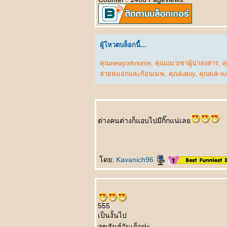
ความลับเปิดเผ
不离不弃的男友 Bù lì
bù qì de nányǒu
ฟนที่ไม่คิดทิ้งขว้าง
ผู้โหวตบล็อกนี้...
ฉัน
结婚那天 Jiéhūn
คุณnewyorknurse
,
คุณแมวเซาผู้น่าสงสาร
,
ค
nèitiān คืนวัน
สายหมอกและก้อนเมฆ
,
คุณkatoy
,
คุณtuk-t
ต่งงาน
结婚一周年纪念日
Jiéhūn yī zhōunián
jìniàn rì วันครบรอบ
ต่งงาน
ต่างคนต่างก็แอบไปมีกิ๊กแน่เล
不能分手的理由
Bùnéng fēnshǒu de
lǐyóu เหตุที่ไม่อาจแยก
ทาง
ดย:
Kavanich96
上天最好的礼物
Shàngtiān zuì hǎo
de lǐwù ของขวัญจาก
พระเจ้า
555
突降大雨 Tū jiàng
เป็นงั้นไป
dàyǔ เมื่อฝนตกหนัก
สุขสันต์วันเด็กค่ะ