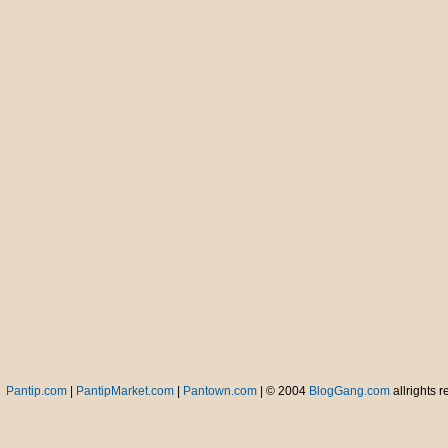
夫妻比强 Fūqī bǐ
qiáng สามีภรรยาใคร
ดีกว่ากัน
结婚是场误会 Jiéhūn
shì chǎng wùhuì
การแต่งงานคือความ
ผิดพลาดครั้งใหญ่
静夜思 >>> 李白
ครุ่นคิดในคืนอันสงบ
เงียบ โดย หลี่ไป๋
使妻子开口 Shǐ qīzi
kāikǒu ทำให้ภรรยา
เปิดปาก
胆小的妻子 Dǎn xiǎo
de qīzi ภรรยาขี้
ระแวง
物色女婿 Wùsè nǚxù
เลือกเฟ้นลูกเข
女友的远见 Nǚyǒu
Pantip.com
|
PantipMarket.com
|
Pantown.com
| © 2004
BlogGang.com
allrights r
de yuǎnjiàn แฟนสาว
ผู้มองการณ์ไกล
未婚妻表扬