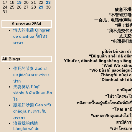
17
18
19
20
21
22
23
24
25
26
27
28
29
30
疲惫不堪
31
“不管谁打电
一会儿，电话铃声响
9 มกราคม 2564
“喂！我
情人的电话 Qíngrén
“我不是交代
丈夫怒
de diànhuà กิ๊กโทร
“电话是打
มาหา
píbèi bùkān dì
“Bùguǎn shéi dǎ diàn
All Blogs
Yīhuǐ'er, diànhuà língshēng xiǎng
“Wèi! Wǒ xiānsh
作死的节奏 Zuò sǐ
“Wǒ bùshì jiāodàigu
de jiézòu ตายเพราะ
Zhàngfū nùqì c
“Diànhuà shì dǎ 
ปาก
夫妻笑话 Fūqī
สามีพูด
xiàohuà ผัวเมียละเหี่
"ไม่ว่าใครจะโ
จ
หลังจากนั้นครู่หนึ่งโทรศัพท์ด
跟媳妇吵架 Gēn xífù
"โหล! สามี
chǎojià ทะเลาะกับ
"ผมบอกกับคุณแล้วไม่ใช
ภรรยา
สามีคำร
浪费我的感情
Làngfèi wǒ de
“เค้าโทรมา