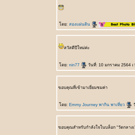
บุตรชายนายธนาคาร
悲剧的王子 Bēijù de
wángzǐ
ศกนาฏกรรมของเจ้า
ดย:
สองแผ่นดิน
ชา
吓死我了 Xià sǐ wǒle
ตกใจแทบตา
把我也送了吧 Bǎ wǒ
สวัสดีปีใหม่ค่ะ
yě sòngle ba เอาผม
ส่งไปด้วยเล
如何活下去 Rúhé
ดย:
nin77
วันที่: 10 มกราคม 2564 เ
huó xiàqù มีชีวิตอยู่
ได้ยังไง
一分也不要 Yī fēn yě
bùyào คะแนนเดียวก็
ขอบคุณที่เข้ามาเยี่ยมชมค่า
ไม่เอา
未来丈夫 Wèilái
ดย:
Emmy Journey พากิน พาเที่ยว
ว
zhàngfū สามีใน
อนาคต
奇怪的亲戚 Qíguài
de qīnqī ญาติที่แปลก
ขอบคุณสำหรับกำลังใจในบล็อก "วัดกลางเวี
ประหลาด