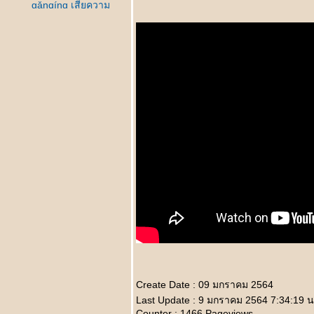
gǎnqíng เสียความ
รู้สึก
本人和照 Běnrén hé
zhào ตัวจริงกับ
ภาพถ่า
诚实的老公
Chéngshí de
lǎogōng สามีที่สัตย์
ซื่อ
老公喝醉了 Lǎogōng
hē zuìle สามีเมาสุรา
第一次相亲 Dì yī cì
xiāngqīn นัดดูตัวครั้ง
รก
错怪丈母娘了
Cuòguài
zhàngmǔniángle
เข้าใจแม่ยายผิดมา
นาน
新人结婚 Xīnrén
jiéhūn เจ้าบ่าวแสน
Create Date : 09 มกราคม 2564
ซื่อ
Last Update : 9 มกราคม 2564 7:34:19 น
被揭穿 Bèi jiēchuān
Counter : 1466 Pageviews.