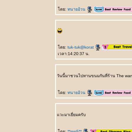
我想吐 Wǒ xiǎng tǔ
อยากจะอ๊วก
ดย:
ทนายอ้วน
上帝爱你 Shàngdì ài
nǐ พระเจ้าทรงรักคุณ
不用睡了 Bùyòng
shuìle ไม่ต้องนอน
ล้ว
先吃轮子 Xiān chī
ดย:
tuk-tuk@korat
lúnzi กินลูกล้อก่อน
เวลา:14:20:37 น.
意中人 Yìzhōngrén
ชายในดวงใจ
最幸福女人 Zuì
xìngfú nǚrén หญิงที่มี
วันนี้มาชวนไปทานขนมกันที่ร้าน The wan
ความสุขที่สุด
听谁说 Tīng shéi
shuō ใครเป็นผู้ฟัง
ดย:
ทนายอ้วน
生孩子 Shēng háizi
คลอดลูก
情人变婶婶 Qíngrén
วะมาเยี่ยมครับ
biàn shěnshen แฟน
กลายเป็นอาสะใภ้
如何表达 Rúhé
ดย:
**mp5**