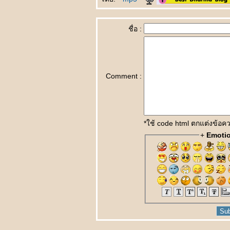
biǎodá วิธีการ
สดงออก
早了解了 Zǎo
ชื่อ :
liǎojiěle ฉันเข้าใจคุณ
มานานแล้ว
一点也不浪漫 Yīdiǎn
yě bù làngmàn ไม่
Comment :
รแมนติคเล
富豪与少女 Fùháo
yǔ shàonǚ เศรษฐีกับ
สาวงาม
男朋友的礼物 Nán
*ใช้ code html ตกแต่งข้อ
péngyǒu de lǐwù
+
Emoti
ของขวัญจากแฟน
成功一半
Chénggōng yībàn
สำเร็จครึ่งนึง
处女心 Chǔnǚ xīn
สาวบริสุทธิ์(บนคาน
ทอง)
天才儿子 Tiāncái
érzi บุตรที่ฟ้า