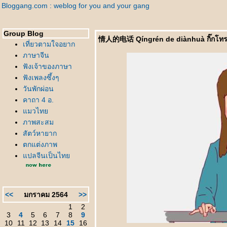
Bloggang.com : weblog for you and your gang
Group Blog
情人的电话 Qíngrén de diànhuà กิ๊กโท
เที่ยวตามใจอยาก
ภาษาจีน
ฟังเจ้าของภาษา
ฟังเพลงซึ้งๆ
วันพักผ่อน
คาถา 4 อ.
มวไท
ภาพสะสม
สัตว์หายาก
ตกแต่งภาพ
ปลจีนเป็นไท
<<
มกราคม 2564
>>
1
2
3
4
5
6
7
8
9
10
11
12
13
14
15
16