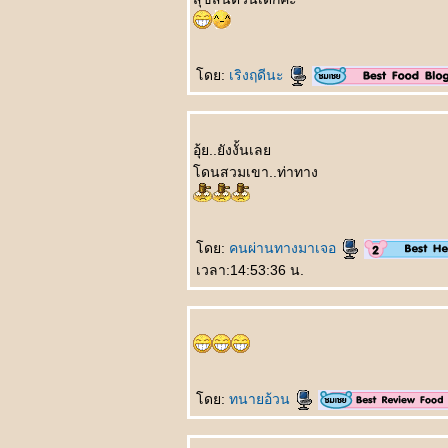
我的老婆 Wǒ de
lǎopó ยอดภรรยา
数学 Shùxué
คณิตศาสตร์
ดย:
เริงฤดีนะ
你怎么知道的 Nǐ
zěnme zhīdào de
เธอรู้ได้อย่างไรกัน
赵本山和范伟
อุ้ย..ยังงั้นเล
Zhàoběnshān hé
ดนสวมเขา..ท่าทาง
fàn wěi จ้าวเปิ่นซาน
กับฝ้านเหว่
发明家的背后
Fāmíng jiā de
ดย:
คนผ่านทางมาเจอ
bèihòu เบื้องหลังค
เวลา:14:53:36 น.
วามสำเร็จ
喝多了 Hē duōle เมา
สุรา
运动时不要穿裙子
Yùndòng shí bùyào
chuān qúnzi ชม พละ
ไม่ควรนุ่งกระโปรง
ดย:
ทนายอ้วน
银行家的儿子
Yínháng jiā de érzi