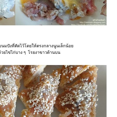
นขนมปังที่ตัดไว้โดยให้ตรงกลางนูนเล็กน้อ
้วยไข่ไก่บาง ๆ โรยงาขาวด้านบน