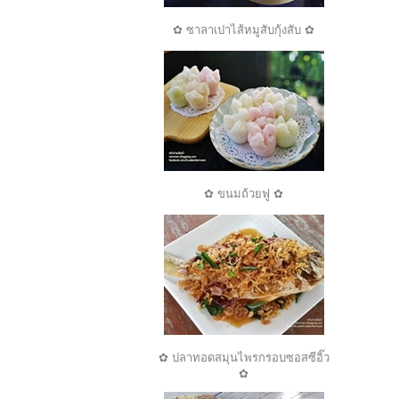
✿ ซาลาเปาไส้หมูสับกุ้งสับ ✿
✿ ขนมถ้วยฟู ✿
✿ ปลาทอดสมุนไพรกรอบซอสซีอิ๊ว
✿