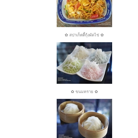
✿ สปาเก็ตตี้กุ้งผัดไข่ ✿
✿ ขนมทราย ✿