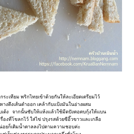
กระเทียม พริกไทยเข้าด้วยกันให้ละเอียดเตรียมไว้
็ดหางดึงเส้นดำออก เคล้ากับแป้งมันในอ่างผสม
อบเด้ง จากนั้นซับให้แห้งแล้วใช้มีดปังตอตบกุ้งให้แบน
ื่องที่โขลกไว้ ใส่ไข่ ปรุงรสด้วยซีอิ๊วขาวและเกลือ
่อยก็เติมน้ำตาลลงไปตามความชอบค่ะ