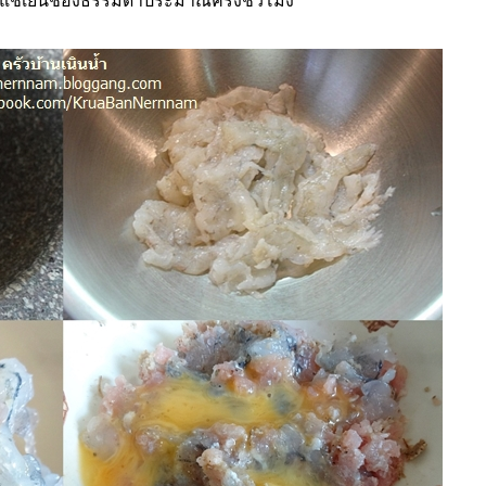
แช่เย็นช่องธรรมดาประมาณครึ่งชั่วโมง