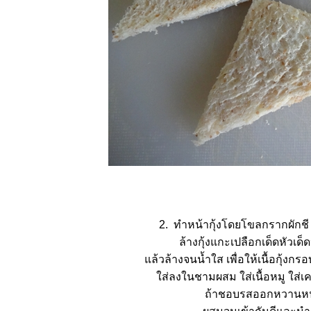
2. ทำหน้ากุ้งโดยโขลกรากผักชี 
ล้างกุ้งแกะเปลือกเด็ดหัวเด
ล้วล้างจนน้ำใส เพื่อให้เนื้อกุ้งกร
ส่ลงในชามผสม ใส่เนื้อหมู ใส่เคร
ถ้าชอบรสออกหวานหน