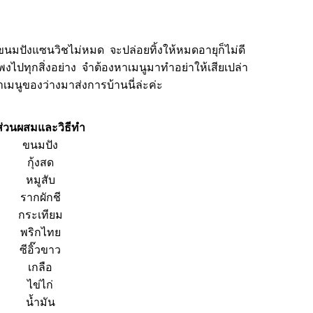
ทานขนมปังแซนวิชไม่หมด
จะปล่อยทิ้งให้หมดอายุก็ไม่ดี
แพงไปทุกสิ่งอย่าง จำ
ต้องหาเมนูมาทำอย่าให้เสียเปล่า
เมนูของว่างมาส่งการบ้านนี่ล่ะค่ะ
ส่วนผสมและวิธีทำ
ขนมปัง
กุ้งสด
หมูสับ
รากผักชี
กระเทียม
พริกไท
ซีอิ๊วขาว
เกลือ
ไข่ไก่
น้ำมัน