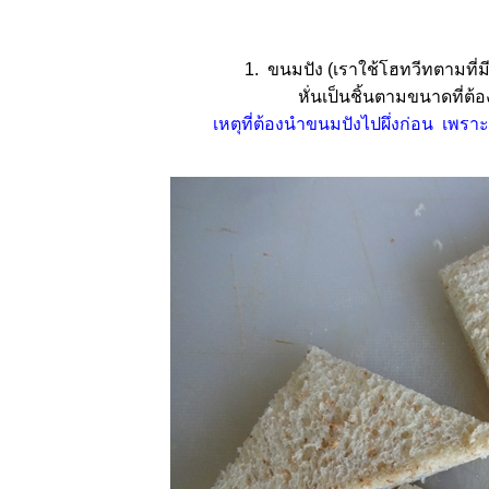
1. ขนมปัง (เราใช้โฮทวีทตามที่
หั่นเป็นชิ้นตามขนาดที่ต้
เหตุที่ต้องนำขนมปังไปผึ่งก่อน เพ