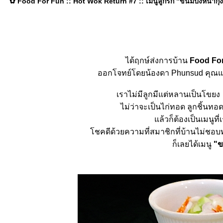
✿ Food For Fun :: Hot Wok Return #7 :: เมนูลูกรัก "ขนมปังหน้ากุ้
ได้ฤกษ์ส่งการบ้าน
Food Fo
ออกโจทย์โดยน้องดา Phunsud คุณแม่ลู
เราไม่มีลูกมีแต่หลานเป็นโขยง
ไม่ว่าจะเป็นไก่ทอด ลูกชิ้นท
ล้วก็ต้องเป็นเมนูที
ชคดีด้วยความที่สมาชิกที่บ้านไม่ช
ก็เลยได้เมนู
"ข