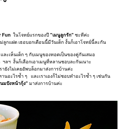
ง" ✿
r Fun
นโจทย์แรกของปี
"เมนูลูกรัก"
ซะทีค่ะ
กแฝด เธอบอกเดือนนี้มีวันเด็ก งั้นก็เอาโจทย์นี้ละกัน
 และเห็นเด็ก ๆ กับเมนูของทอดเป็นของคู่กันเสมอ
อด
ฯลฯ
งั้นก็เลือกเอาเมนูที่หลานชอบละกันเนาะ
่เรายังไม่เคยอัพบล็อกมาส่งการบ้านค่ะ
อบทานอะไรซ้ำ ๆ
ละเราเองก็ไม่ชอบทำอะไรซ้ำ ๆ เช่นกัน
นมปังหน้ากุ้ง"
มาส่งการบ้านค่ะ