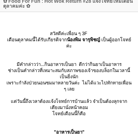
✿ Food For Fun : Hot Wok Return #28 แจ้งโจทย์ใหม่เดือน
ตุลาคมค่ะ ✿
สวัสดีค่ะเพื่อน ๆ 3F
เดือนตุลาคมนี้ได้รับเกียรติจาก
น้องพิม
จารุพิชญ์
เป็นผู้ออกโจทย์
ค่ะ
มีคำกล่าวว่า...กินอาหารเป็นยา ดีกว่ากินยาเป็นอาหาร
ช่างเป็นคำกล่าวที่เหมาะสมกับสภาพของเจ้าของบล็อกในเวลานี้
เป็นยิ่งนัก
เพราะกำลังป่วยนอนซมมาหลายวันค่ะ ไม่ได้แวะไปทักทายเพื่อน
ๆ เล
ต่วันนี้ถึงเวลาต้องแจ้งโจทย์การบ้านแล้ว จำเป็นต้องลุกจาก
เตียงมานั่งหน้าคอม
จทย์เดือนนี้ก็คือ
"อาหารเป็นยา"