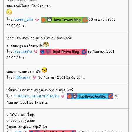
น่าคิด น่าทำมากค่ะ
ขอบคุณพี่โอและน้องพิมนะคะ
ดย:
Sweet_pills
30 กันยายน 2561
22:03:08 น.
เรารับประทานผักสมุนไพรไทยกันเกือบทุกวัน
รอชมเมนูจากเพื่อนๆครับ
ดย:
สองแผ่นดิน
30 กันยายน 2561
22:05:58 น.
ชอบมากเลยค่ะ ตามติด
ดย:
วลีลักษณา
30 กันยายน 2561 22:06:18 น.
เดี๋ยวจะไปลองหาเมนูดูนะคะว่าทำเมนูอะไรดี
ดย:
บาบิบูเบะ...แปลงกายเป็นบูริน
30
กันยายน 2561 22:17:23 น.
จะได้ทำไหมเนี่ยอุ้ม
ว่าจะว่าจะอยู่ตลอด
อู้ตลอดเลยคุณนายอุ้มสีเนี่