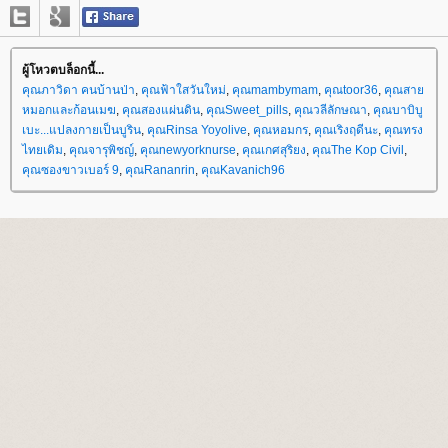
ผู้โหวตบล็อกนี้...
คุณภาวิดา คนบ้านป่า
,
คุณฟ้าใสวันใหม่
,
คุณmambymam
,
คุณtoor36
,
คุณสา
หมอกและก้อนเมฆ
,
คุณสองแผ่นดิน
,
คุณSweet_pills
,
คุณวลีลักษณา
,
คุณบาบิบู
เบะ...แปลงกายเป็นบูริน
,
คุณRinsa Yoyolive
,
คุณหอมกร
,
คุณเริงฤดีนะ
,
คุณทรง
ไทยเดิม
,
คุณจารุพิชญ์
,
คุณnewyorknurse
,
คุณเกศสุริยง
,
คุณThe Kop Civil
,
คุณซองขาวเบอร์ 9
,
คุณRananrin
,
คุณKavanich96