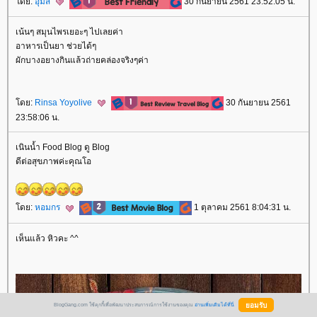
ดย:
อุ้มสี
30 กันยายน 2561 23:52:05 น.
เน้นๆ สมุนไพรเยอะๆ ไปเลยค่า
อาหารเป็นยา ช่วยได้ๆ
ผักบางอยางกินแล้วถ่ายคล่องจริงๆค่า
ดย:
Rinsa Yoyolive
30 กันยายน 2561
23:58:06 น.
เนินน้ำ Food Blog ดู Blog
ดีต่อสุขภาพค่ะคุณโอ
ดย:
หอมกร
1 ตุลาคม 2561 8:04:31 น.
เห็นแล้ว หิวคะ ^^
BlogGang.com ใช้คุกกี้เพื่อพัฒนาประสบการณ์การใช้งานของคุณ
อ่านเพิ่มเติมได้ที่นี่