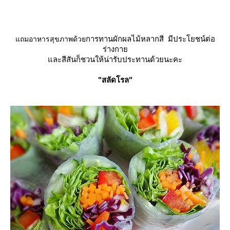
การทานผักผลไม้หลากสี
มีประโยชน์ต่อ
ถมอาหารสุขภาพด้ว
ร่างกา
ละสีสันก็ชวนให้น่ารับประทานด้วยนะคะ
"สลัดโรล"