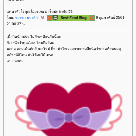
ต่หาหัวใจคุณโอมะเจอ มาใหม่แล้วกัน อิอิ
ดย:
ซองขาวเบอร์ 9
9 กุมภาพันธ์ 2561
21:00:37 น.
เมื่อกี่หน้าบล๊อกไม่ยักเหมือนอันนี้นะ
ังงงนึกว่าคุณโอเปลี่ยนธีมใหม่
พอกด คอมเม้นท์กลับมาใหม่ ก็หาหัวใจเจออยากถามอีกนิดว่าถาดทำขนมดู
คล้ายซิลิโคน มันใช้อบได้เหรอ
ปะเลยค่ะ