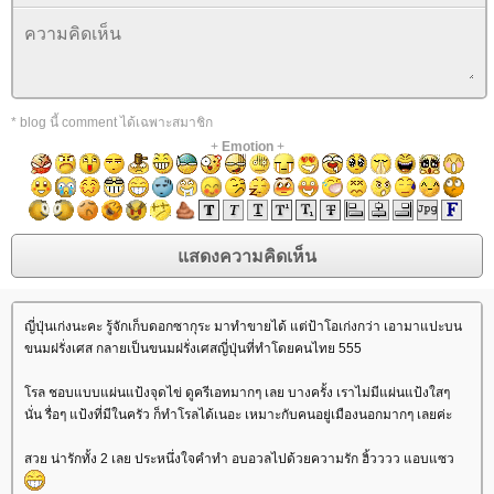
* blog นี้ comment ได้เฉพาะสมาชิก
+
Emotion
+
ญี่ปุ่นเก่งนะคะ รู้จักเก็บดอกซากุระ มาทำขายได้ แต่ป้าโอเก่งกว่า เอามาแปะบน
ขนมฝรั่งเศส กลายเป็นขนมฝรั่งเศสญี่ปุ่นที่ทำโดยคนไทย 555
รล ชอบแบบแผ่นแป้งจุดไข่ ดูครีเอทมากๆ เลย บางครั้ง เราไม่มีแผ่นแป้งใสๆ
นั่น รื่อๆ แป้งที่มีในครัว ก็ทำโรลได้เนอะ เหมาะกับคนอยู่เมืองนอกมากๆ เลยค่ะ
สวย น่ารักทั้ง 2 เลย ประหนึ่งใจคำทำ อบอวลไปด้วยความรัก ฮิ้วววว แอบแซว