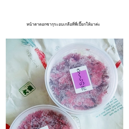
หน้าตาดอกซากุระอบเกลือที่พี่เปี๊ยกให้มาค่ะ