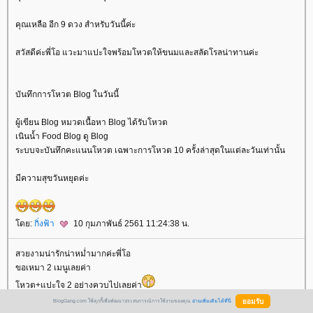
คุณเหลือ อีก 9 ดวง สำหรับวันนี้ค่ะ
สวัสดีค่ะพี่โอ แวะมาแปะใจพร้อมโหวตให้ขนมและสลัดโรลน่าทานค่ะ
บันทึกการโหวต Blog ในวันนี้
ผู้เขียน Blog หมวดเนื้อหา Blog ได้รับโหวต
เนินน้ำ Food Blog ดู Blog
ระบบจะบันทึกคะแนนโหวต เฉพาะการโหวต 10 ครั้งล่าสุดในแต่ละวันเท่านั้น
มีความสุขวันหยุดค่ะ
ดย:
กิ่งฟ้า
10 กุมภาพันธ์ 2561 11:24:38 น.
สวยงามน่ารักน่าหม่ำมากค่ะพี่โอ
ขอเหมา 2 เมนูเลยค่า
หวต+แปะใจ 2 อย่างควบไปเลยค่า
ดย:
บาบิบูเบะ...แปลงกายเป็นบูริน
10
BlogGang.com ใช้คุกกี้เพื่อพัฒนาประสบการณ์การใช้งานของคุณ
อ่านเพิ่มเติมได้ที่นี่