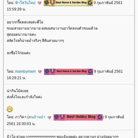
ดย:
ฟ้าใสวันใหม่
9 กุมภาพันธ์ 2561
15:59:39 น.
อยากกรี๊ดดดเลยค่ะพี่โอ
ขนมสวยงามมากมาย ผสมผสนางานอาร์ตลงนตัวขนมด้ว
สุดยอดมากมายคะ
สลัดโรลก็น่าหม่ำจริงๆ สีสันสวยมากๆ
ลงชื่อไว้ก่อนค่ะ
ดย:
mambymam
9 กุมภาพันธ์ 2561
16:29:21 น.
น่ากินโม้ดเ
ส่งทั้งใจและกำลังใจค่ะ
ดย: ภาวิดา (
คนบ้านป่า
) 9 กุมภาพันธ์
2561 16:30:03 น.
ป้าโอ สวยมากๆๆๆๆๆๆๆๆๆๆๆๆๆๆ ชอบจังเลยค่ะ อยากทานๆ น่าอร่อยมากๆ