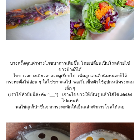
บางครั้งคุณค่าทางโภชนาการเพิ่มขึ้น โดยเปลี่ยนเป็นโรลด้วยไข่
ขาวบ้างก็ได้
ไข่ขาวอย่างเดียวอาจจะดูเรียบไป เพิ่มลูกเล่นอีกนิดหน่อยก็ได้
กระทะตั้งไฟอ่อน ๆ ใส่ไข่ขาวลงไป พอเริ่มเซ็ทตัวใช้อุปกรณ์ทรงกลม
เล็ก ๆ
(เราใช้หัวบีบนี่ล่ะค่ะ ^__^) เจาะไข่ขาวให้เป็นรู แล้วใส่ไข่แดงลง
ไปแทนที่
พอไข่สุกก็นำขึ้นจากกระทะพักให้เย็นแล้วทำการโรลได้เล