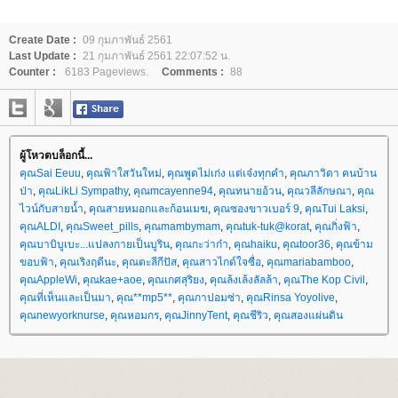
Create Date :
09 กุมภาพันธ์ 2561
Last Update :
21 กุมภาพันธ์ 2561 22:07:52 น.
Counter :
6183 Pageviews.
Comments :
88
ผู้โหวตบล็อกนี้...
คุณSai Eeuu
,
คุณฟ้าใสวันใหม่
,
คุณพูดไม่เก่ง แต่เจ๋งทุกคำ
,
คุณภาวิดา คนบ้าน
ป่า
,
คุณLikLi Sympathy
,
คุณmcayenne94
,
คุณทนายอ้วน
,
คุณวลีลักษณา
,
คุณ
ไวน์กับสายน้ำ
,
คุณสายหมอกและก้อนเมฆ
,
คุณซองขาวเบอร์ 9
,
คุณTui Laksi
,
คุณALDI
,
คุณSweet_pills
,
คุณmambymam
,
คุณtuk-tuk@korat
,
คุณกิ่งฟ้า
,
คุณบาบิบูเบะ...แปลงกายเป็นบูริน
,
คุณกะว่าก๋า
,
คุณhaiku
,
คุณtoor36
,
คุณข้าม
ขอบฟ้า
,
คุณเริงฤดีนะ
,
คุณตะลีกีปัส
,
คุณสาวไกด์ใจซื่อ
,
คุณmariabamboo
,
คุณAppleWi
,
คุณkae+aoe
,
คุณเกศสุริยง
,
คุณล้งเล้งลัลล้า
,
คุณThe Kop Civil
,
คุณที่เห็นและเป็นมา
,
คุณ**mp5**
,
คุณกาปอมซ่า
,
คุณRinsa Yoyolive
,
คุณnewyorknurse
,
คุณหอมกร
,
คุณJinnyTent
,
คุณชีริว
,
คุณสองแผ่นดิน