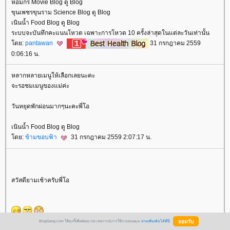
หอมกร Movie Blog ดู Blog
ขุนเพชรขุนราม Science Blog ดู Blog
เนินน้ำ Food Blog ดู Blog
ระบบจะบันทึกคะแนนโหวต เฉพาะการโหวต 10 ครั้งล่าสุดในแต่ละวันเท่านั้น
ดย:
pantawan
31 กรกฎาคม 2559
0:06:16 น.
หลากหลายเมนูให้เลือกเลยนะคะ
จะรอชมเมนูของแม่ค่ะ
วันหยุดพักผ่อนมากๆนะคะพี่โอ
เนินน้ำ Food Blog ดู Blog
ดย:
ข้ามขอบฟ้า
31 กรกฎาคม 2559 2:07:17 น.
สวัสดียามเช้าครับพี่โอ
BlogGang.com ใช้คุกกี้เพื่อพัฒนาประสบการณ์การใช้งานของคุณ
อ่านเพิ่มเติมได้ที่นี่
ดย:
กะว่าก๋า
31 กรกฎาคม 2559 6:46:16