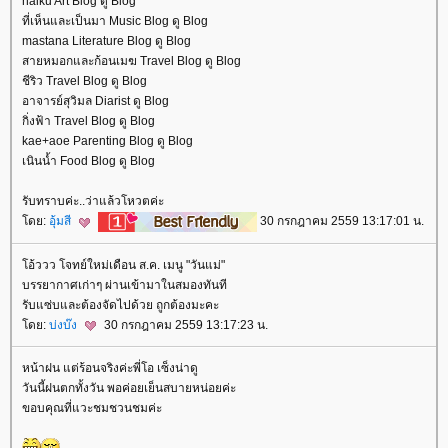
haiku Art Blog ดู Blog
ที่เห็นและเป็นมา Music Blog ดู Blog
mastana Literature Blog ดู Blog
สายหมอกและก้อนเมฆ Travel Blog ดู Blog
ชีริว Travel Blog ดู Blog
อาจารย์สุวิมล Diarist ดู Blog
กิ่งฟ้า Travel Blog ดู Blog
kae+aoe Parenting Blog ดู Blog
เนินน้ำ Food Blog ดู Blog
รับทราบค่ะ..ว่าแล้วโหวตค่ะ
ดย:
อุ้มสี
30 กรกฎาคม 2559 13:17:01 น.
อ้ววว โจทย์ใหม่เดือน ส.ค. เมนู "วันแม่"
บรรยากาศเก่าๆ ผ่านเข้ามาในสมองทันที
รับแซ่บและต้องจัดไปด้วย ถูกต้องมะคะ
ดย:
บ่งบ๊ง
30 กรกฎาคม 2559 13:17:23 น.
หน้าฝน แต่ร้อนจริงค่ะพี่โอ เซ็งน่าดู
วันนี้ฝนตกทั้งวัน พอค่อยเย็นสบายหน่อยค่ะ
ขอบคุณที่แวะชมชวนชมค่ะ