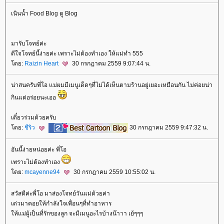
เนินน้ำ Food Blog ดู Blog
มารับโจทย์ค่ะ
ดีใจโจทย์นี้ง่ายค่ะ เพราะไม่ต้องทำเอง ให้แม่ทำ 555
ดย:
Raizin Heart
30 กรกฎาคม 2559 9:07:44 น.
น่าสนครับพี่โอ แม่ผมมีเมนูเด็ดๆที่ไม่ได้เห็นตามร้านอยู่เยอะเหมือนกัน ไม่ค่อยน่า
กินแต่อร่อยนะเออ
เดี๋ยวร่วมด้วยครับ
ดย:
ชีริว
30 กรกฎาคม 2559 9:47:32 น.
อันนี้ง่ายหน่อยค่ะ พี่โอ
เพราะไม่ต้องทำเอง
ดย:
mcayenne94
30 กรกฎาคม 2559 10:55:02 น.
สวัสดีค่ะพี่โอ มาส่องโจทย์วันแม่ด้วยค่า
เด่วมาคอยให้กำลังใจเพื่อนๆที่ทำอาหาร
ห้แม่ผู้เป็นที่รักของลูก จะมีเมนูอะไรบ้างน๊าาา เย้ๆๆๆ