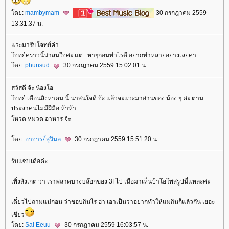
ดย:
mambymam
30 กรกฎาคม 2559
13:31:37 น.
วะมารับโจทย์ค่า
จทย์คราวนี้น่าสนใจค่ะ แต่...หาๆก่อนทำไรดี อยากทำหลายอย่างเลยค่า
ดย:
phunsud
30 กรกฎาคม 2559 15:02:01 น.
สวัสดี จ้ะ น้องโอ
จทย์ เดือนสิงหาคม นี้ น่าสนใจดี จ้ะ แล้วจะแวะมาอ่านของ น้อง ๆ ค่ะ ตาม
ประสาคนไม่มีฝีมือ ห้าห้า
หวด หมวด อาหาร จ้ะ
ดย:
อาจารย์สุวิมล
30 กรกฎาคม 2559 15:51:20 น.
รับแซ่บเด้อค่ะ
เพิ่งสังเกต ว่า เราพลาดบางบล๊อกของ 3f ไป เมื่อมาเห็นป้าโอโพสรูปนี่แหละค่ะ
เดี๋ยวไปถามแม่ก่อน ว่าชอบกินไร ฮ่า เอาเป็นว่าอยากทำให้แม่กินก็แล้วกัน เยอะ
เชียว
ดย:
Sai Eeuu
30 กรกฎาคม 2559 16:03:57 น.