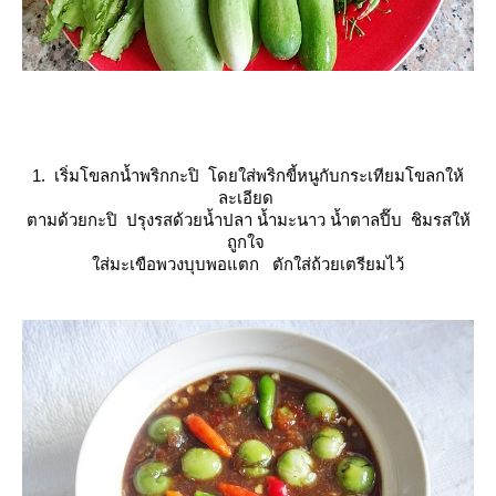
1. เริ่มโขลกน้ำพริกกะปิ โดยใส่พริกขี้หนูกับกระเทียมโขลกให้
ละเอียด
ตามด้วยกะปิ ปรุงรสด้วยน้ำปลา น้ำมะนาว น้ำตาลปี๊บ ชิมรสให้
ถูกใจ
ส่มะเขือพวงบุบพอแตก ตักใส่ถ้วยเตรียมไว้