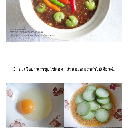
3. มะเขือยาวเราชุบไข่ทอด ส่วนชะอมเราทำไข่เจียวค่ะ