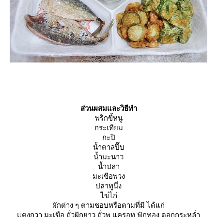
ส่วนผสมและวิธีทำ
พริกขี้หนู
กระเทียม
กะปิ
น้ำตาลปี๊บ
น้ำมะนาว
น้ำปลา
มะเขือพวง
ปลาทูนึ่ง
ไข่ไก่
ผักต่าง ๆ ตามชอบหรือตามที่มี ได้แก่
ตงกวา มะเขือ ถั่วฝักยาว ถั่วพู แครอท ฟักทอง ดอกกระหล่ำ