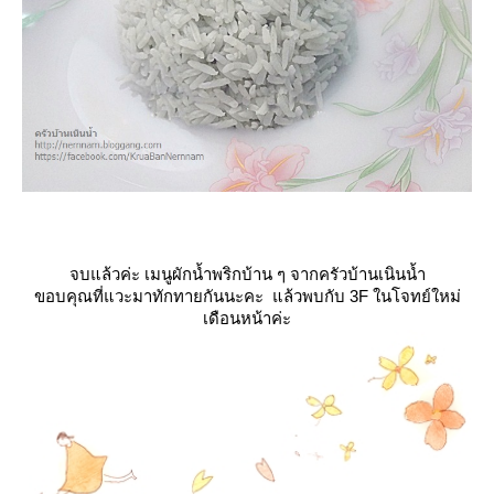
จบแล้วค่ะ เมนูผักน้ำพริกบ้าน ๆ จากครัวบ้านเนินน้ำ
ขอบคุณที่แวะมาทักทายกันนะคะ แล้วพบกับ 3F ในโจทย์ใหม่
เดือนหน้าค่ะ