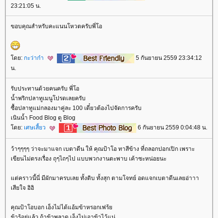
23:21:05 น.
ขอบคุณสำหรับคะแนนโหวตครับพี่โอ
ดย:
กะว่าก๋า
5 กันยายน 2559 23:34:12
น.
รับประทานด้วยคนครับ พี่โอ
น้ำพริกปลาทูเมนูโปรดเลยครับ
ซื้อปลาทูแม่กลองมาคู่ละ 100 เดี๋ยวต้องไปจัดการครับ
เนินน้ำ Food Blog ดู Blog
ดย:
เศษเสี้ยว
6 กันยายน 2559 0:04:48 น.
ว้าๆๆๆๆ ว่าจะมาแจก เบตาดีน ให้ คุณป้าโอ ทาสีข้าง ที่ถลอกปอกเปิก เพราะ
เขียนไม่ตรงเรื่อง ถุๆไถๆไป แบบพวกงานตะพาบ เค้าซะหน่อยนะ
ต่คราวนี้นี่ มีผักมาครบเลย ทั้งดิบ ทั้งสุก ตามโจทย์ อดแจกเบตาดีนเลยอ่าาา
เสียใจ อิอิ
คุณป้าโอบอก เอ็งไม่ได้แอ้มข้าหรอกเฟร้
ข้ารู้อยู่แล้ว ถ้าข้าพลาด เอ็งไม่เอาข้าไว้แน่