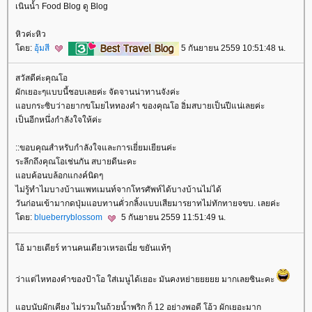
เนินน้ำ Food Blog ดู Blog
หิวค่ะหิว
ดย:
อุ้มสี
5 กันยายน 2559 10:51:48 น.
สวัสดีค่ะคุณโอ
ผักเยอะๆแบบนี้ชอบเลยค่ะ จัดจานน่าทานจังค่ะ
อบกระซิบว่าอยากขโมยไหทองคำ ของคุณโอ อิ่มสบายเป็นปีแน่เลยค่ะ
เป็นอีกหนึ่งกำลังใจให้ค่ะ
::ขอบคุณสำหรับกำลังใจและการเยี่ยมเยียนค่ะ
ระลึกถึงคุณโอเช่นกัน สบายดีนะคะ
อบค้อนบล้อกแกงค์นิดๆ
ไม่รู้ทำไมบางบ้านแพทเมนท์จากโทรศัพท์ได้บางบ้านไม่ได้
วันก่อนเข้ามากดปุ่มแอบทานคั่วกลิ้งแบบเสียมารยาทไม่ทักทายจขบ. เลยค่ะ
ดย:
blueberryblossom
5 กันยายน 2559 11:51:49 น.
อ้ มายเดียร์ ทานคนเดียวเหรอเนี่ย ขยันแท้ๆ
ว่าแต่ไหทองคำของป้าโอ ใส่เมนูได้เยอะ มันคงหย่ายยยยย มากเลยซินะคะ
อบนับผักเคียง ไม่รวมในถ้วยน้ำพริก ก็ 12 อย่างพอดี โอ้ว ผักเยอะมาก