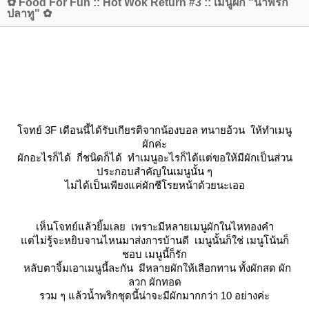
✿ Food For Fun :: Hot Wok Return #3 :: เมนูผัก "น้ำพริก
ปลาทู" ✿
จทย์ 3F เดือนนี้ได้รับเกียรติจาก
น้องบอล ทนายอ้วน
ห้ทำเมนู
ผักค่ะ
ผักอะไรก็ได้ กี่ชนิดก็ได้ ทำเมนูอะไรก็ได้แต่ขอให้มีผักเป็นส่วน
ประกอบสำคัญในเมนูนั้น ๆ
ไม่ได้เป็นเพียงแค่ผักชีโรยหน้าด้วยนะเออ
เห็นโจทย์แล้วยิ้มเลย เพราะมีหลายเมนูผักในไหทองคำ
ต่ไม่รู้จะหยิบจานไหนมาส่งการบ้านดี เมนูนั้นก็ใช่ เมนูโน้นก็
ชอบ เมนูนี้ก็รัก
หลับตาจิ้มเอาเมนูนี้ละกัน มีหลายผักให้เลือกทาน ทั้งผักสด ผัก
ลวก ผักทอด
รวม ๆ แล้วน้ำพริกชุดนี้น่าจะมีผักมากกว่า 10 อย่างค่ะ