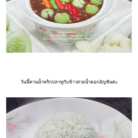
วันนี้ทานน้ำพริกปลาทูกับข้าวสวยน้ำดอกอัญชันค่ะ