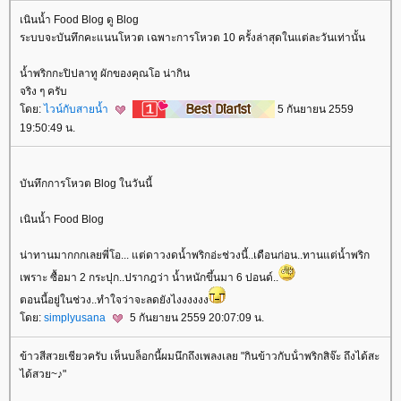
เนินน้ำ Food Blog ดู Blog
ระบบจะบันทึกคะแนนโหวต เฉพาะการโหวต 10 ครั้งล่าสุดในแต่ละวันเท่านั้น
น้ำพริกกะปิปลาทู ผักของคุณโอ น่ากิน
จริง ๆ ครับ
ดย:
ไวน์กับสายน้ำ
5 กันยายน 2559
19:50:49 น.
บันทึกการโหวต Blog ในวันนี้
เนินน้ำ Food Blog
น่าทานมากกกเลยพี่โอ... แต่ดาวงดน้ำพริกอ่ะช่วงนี้..เดือนก่อน..ทานแต่น้ำพริก
เพราะ ซื้อมา 2 กระปุก..ปรากฎว่า น้ำหนักขึ้นมา 6 ปอนด์..
ตอนนี้อยู่ในช่วง..ทำใจว่าจะลดยังไงงงงงง
ดย:
simplyusana
5 กันยายน 2559 20:07:09 น.
ข้าวสีสวยเชียวครับ เห็นบล็อกนี้ผมนึกถึงเพลงเลย "กินข้าวกับน้ําพริกสิจ๊ะ ถึงได้สะ
ได้สวย~♪"