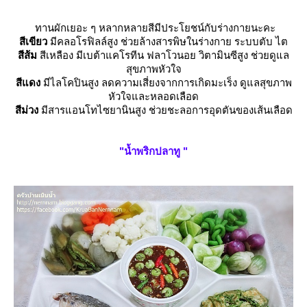
ทานผักเยอะ ๆ หลากหลายสีมีประโยชน์กับร่างกายนะคะ
สีเขียว
มีคลอโรฟิลล์สูง ช่วยล้างสารพิษในร่างกาย ระบบตับ ไต
สีส้ม
สีเหลือง มีเบต้าแคโรทีน ฟลาโวนอย วิตามินซีสูง ช่วยดูแล
สุขภาพหัวใจ
สีแดง
มีไลโคปินสูง ลดความเสี่ยงจากการเกิดมะเร็ง ดูแลสุขภาพ
หัวใจและหลอดเลือด
สีม่วง
มีสารแอนโทไซยานินสูง ช่วยชะลอการอุดตันของเส้นเลือด
"น้ำพริกปลาทู "