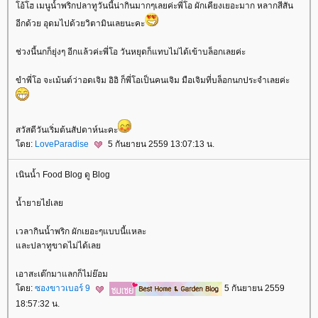
อ้โฮ เมนูนํ้าพริกปลาทูวันนี้น่ากินมากๆเลยค่ะพี่โอ ผักเคียงเยอะมาก หลากสีสัน
อีกด้วย อุดมไปด้วยวิตามินเลยนะคะ
ช่วงนี้นกก็ยุ่งๆ อีกแล้วค่ะพี่โอ วันหยุดก็แทบไม่ได้เข้าบล็อกเลยค่ะ
ขำพี่โอ จะเม้นต์ว่าอดเจิม อิอิ ก็พี่โอเป็นคนเจิม มือเจิมที่บล็อกนกประจำเลยค่ะ
สวัสดีวันเริ่มต้นสัปดาห์นะคะ
ดย:
LoveParadise
5 กันยายน 2559 13:07:13 น.
เนินน้ำ Food Blog ดู Blog
น้ำยายไย๋เล
เวลากินน้ำพริก ผักเยอะๆแบบนี้แหละ
ละปลาทูขาดไม่ได้เล
เอาสะเต๊กมาแลกก็ไม่ย๊อม
ดย:
ซองขาวเบอร์ 9
5 กันยายน 2559
18:57:32 น.