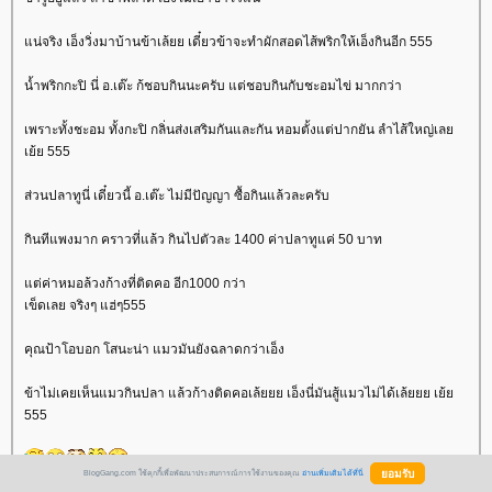
น่จริง เอ็งวิ่งมาบ้านข้าเล้ยย เดี๋ยวข้าจะทำผักสอดไส้พริกให้เอ็งกินอีก 555
น้ำพริกกะปิ นี่ อ.เต๊ะ ก้ชอบกินนะครับ แต่ชอบกินกับชะอมไข่ มากกว่า
เพราะทั้งชะอม ทั้งกะปิ กลิ่นส่งเสริมกันและกัน หอมตั้งแต่ปากยัน ลำไส้ใหญ่เล
เย้ย 555
ส่วนปลาทูนี่ เดี๋ยวนี้ อ.เต๊ะ ไม่มีปัญญา ซื้อกินแล้วละครับ
กินทีแพงมาก คราวที่แล้ว กินไปตัวละ 1400 ค่าปลาทูแค่ 50 บาท
ต่ค่าหมอล้วงก้างที่ติดคอ อีก1000 กว่า
เข็ดเลย จริงๆ แฮ่ๆ555
คุณป้าโอบอก โสนะน่า แมวมันยังฉลาดกว่าเอ็ง
ข้าไม่เคยเห็นแมวกินปลา แล้วก้างติดคอเล้ยยย เอ็งนี่มันสู้แมวไม่ได้เล้ยยย เย้
555
BlogGang.com ใช้คุกกี้เพื่อพัฒนาประสบการณ์การใช้งานของคุณ
อ่านเพิ่มเติมได้ที่นี่