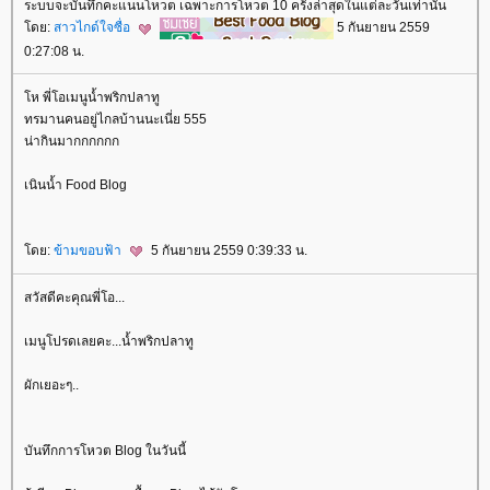
ระบบจะบันทึกคะแนนโหวต เฉพาะการโหวต 10 ครั้งล่าสุดในแต่ละวันเท่านั้น
ดย:
สาวไกด์ใจซื่อ
5 กันยายน 2559
0:27:08 น.
ห พี่โอเมนูน้ำพริกปลาทู
ทรมานคนอยู่ไกลบ้านนะเนี่ย 555
น่ากินมากกกกกก
เนินน้ำ Food Blog
ดย:
ข้ามขอบฟ้า
5 กันยายน 2559 0:39:33 น.
สวัสดีคะคุณพี่โอ...
เมนูโปรดเลยคะ...น้ำพริกปลาทู
ผักเยอะๆ..
บันทึกการโหวต Blog ในวันนี้