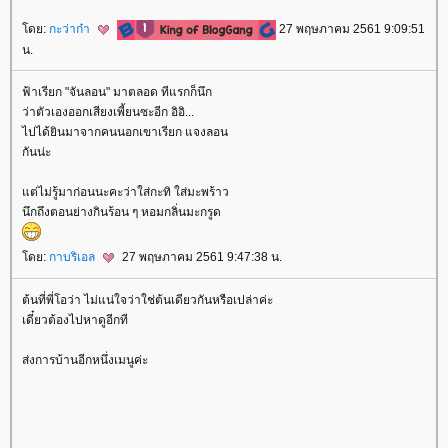
ดย:
กะว่าก๋า
27 พฤษภาคม 2561 9:09:51
น.
ฟ้าเรียก "จันลอน" มาตลอด ทีแรกก็นึก
ว่าตัวเองออกเสียงเพี้ยนซะอีก อิอิ...
ไปได้ยินมาจากคนนอกเขาเรียก แจงลอน
กันน่ะ
ต่ไม่รู้มาก่อนนะคะว่าใส่กะทิ ใส่มะพร้าว
นึกถึงตอนย่างกินร้อน ๆ หอมกลิ่นมะกรูด
ดย:
กาบริเอล
27 พฤษภาคม 2561 9:47:38 น.
ต้นที่พี่โอว่า ไม่แน่ใจว่าใช่ต้นเดียวกันหรือเปล่าค่ะ
เดี๋ยวต้องไปหาดูอีกที
ส่งการบ้านอีกหนึ่งเมนูค่ะ