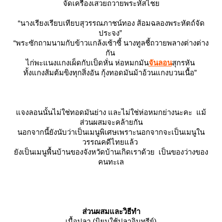
จัดเครื่องเสวยถวายพระหัสไช
“นางเรียงเรียบเทียบสุวรรณภาชน์ทอง ส้อมฉลองพระหัตถ์จัด
ประจง”
“พระซักถามนามกับข้าวแกล้งเซ้าซี้ นางทูลชี้ถวายพลางต่างต่าง
กัน
ไก่พะแนงแกงเผ็ดกับเป็ดหั่น ห่อหมกมัน
จันลอน
สุกรหัน
ทั้งแกงส้มต้มขิงทุกสิ่งอัน กุ้งทอดมันม้าอ้วนแกงบวนเนื้อ”
จงลอนนั้นไม่ใช่ทอดมันย่าง และไม่ใช่ห่อหมกย่างนะคะ
ม้
ส่วนผสมจะคล้ายกัน
นอกจากนี้ยังนับว่าเป็นเมนูพิเศษเพราะนอกจากจะเป็นเมนูใน
วรรณคดีไทยแล้ว
ังเป็นเมนูพื้นบ้านของจังหวัดบ้านเกิดเราด้วย เป็นของว่างของ
คนทะเล
ส่วนผสมและวิธีทำ
เนื้อปลา (นิยมใช้ปลาอินทรีย์)