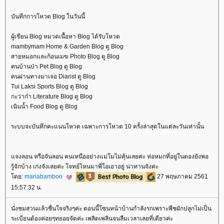
บันทึกการโหวต Blog ในวันนี้
ผู้เขียน Blog หมวดเนื้อหา Blog ได้รับโหวต
mambymam Home & Garden Blog ดู Blog
สายหมอกและก้อนเมฆ Photo Blog ดู Blog
คนบ้านป่า Pet Blog ดู Blog
คนผ่านทางมาเจอ Diarist ดู Blog
Tui Laksi Sports Blog ดู Blog
กะว่าก๋า Literature Blog ดู Blog
เนินน้ำ Food Blog ดู Blog
ระบบจะบันทึกคะแนนโหวต เฉพาะการโหวต 10 ครั้งล่าสุดในแต่ละวันเท่านั้น
จงลอน หรือจันลอน คนเหนืออย่างแม่โมไม่คุ้นเลยค่ะ ห่อหมกที่อยู่ในตองยังพอ
รู้จักบ้าง เก่งจังเลยค่ะ โจทย์ไหนมาพี่โอเอาอยู่ น่าทานจังค่ะ
ดย:
mariabamboo
27 พฤษภาคม 2561
15:57:32 น.
นั่งชมสวนแล้วชื่นใจจริงๆค่ะ ตอนนี้โซนหน้าบ้านกำลังรกเพราะพืชผักปลูกไม่เป็น
ระเบียนต้องค่อยๆทยอยจัดค่ะ เพลิดเพลินจนลืมเวลาเลยที่เดียวค่ะ