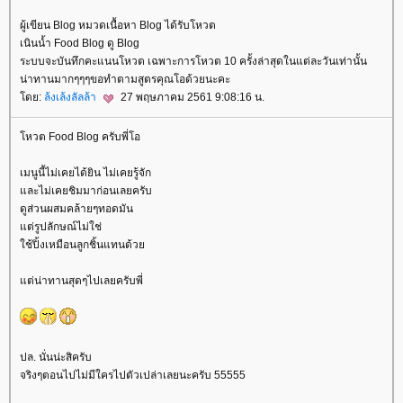
ผู้เขียน Blog หมวดเนื้อหา Blog ได้รับโหวต
เนินน้ำ Food Blog ดู Blog
ระบบจะบันทึกคะแนนโหวต เฉพาะการโหวต 10 ครั้งล่าสุดในแต่ละวันเท่านั้น
น่าทานมากๆๆๆขอทำตามสูตรคุณโอด้วยนะคะ
ดย:
ล้งเล้งลัลล้า
27 พฤษภาคม 2561 9:08:16 น.
หวต Food Blog ครับพี่โอ
เมนูนี้ไม่เคยได้ยิน ไม่เคยรู้จัก
ละไม่เคยชิมมาก่อนเลยครับ
ดูส่วนผสมคล้ายๆทอดมัน
ต่รูปลักษณ์ไม่ใช่
ช้ปิ้งเหมือนลูกชิ้นแทนด้ว
ต่น่าทานสุดๆไปเลยครับพี่
ปล. นั่นน่ะสิครับ
จริงๆตอนไปไม่มีใครไปตัวเปล่าเลยนะครับ 55555