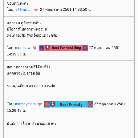
ขอบคุณนะคะ
ดย:
วลีลักษณา
27 พฤษภาคม 2561 14:33:50 น.
จงลอน ดูสีสรรน่ากิน
มีโอกาสไปตลาดหนองมน
คงได้ลองชิมสักครั้งก่อนตายครับ
ดย:
moresaw
27 พฤษภาคม 2561
14:39:35 น.
กมาหลายๆจานก็ได้ค่ะพี่โอ
ต่กลัวจะไม่อร่อย อิอิ
ขอบคุณที่แวะตรวจการบ้านค่ะ
ดย:
mambymam
27 พฤษภาคม 2561
15:29:42 น.
บันทึกการโหวตเรียบร้อยแล้วค่ะ