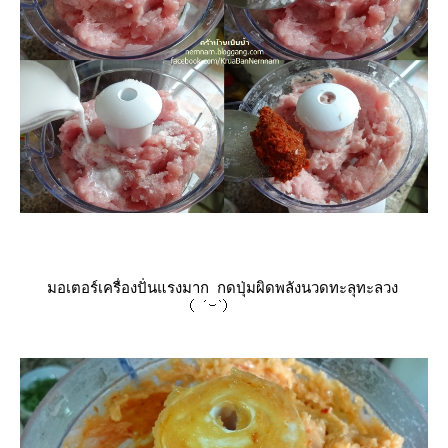
มอเตอร์เครื่องปั่นแรงมาก กดปุ่มผิดพลังนวดทะลุทะลวง