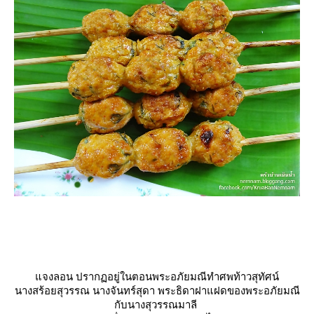
จงลอน ปรากฏอยู่ในตอนพระอภัยมณีทำศพท้าวสุทัศน์
นางสร้อยสุวรรณ
นางจันทร์สุดา
พระธิดาฝาแฝดของ
พระอภัยมณี
กับนางสุวรรณมาลี