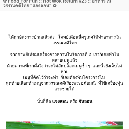
✿ Food For Fun :: Hot Wok Return #23 :: อาหารใน
วรรณคดีไทย "แจงลอน" ✿
ได้ฤกษ์ส่งการบ้านแล้วค่ะ โจทย์เดือนนี้ครูเกศให้ทำอาหารใน
วรรณคดีไท
จากกาพย์เห่ชมเครื่องคาวหวานในรัชกาลที่ 2 เราก็เคยทำไป
หลายเมนูแล้ว
ด้วยความที่เราตั้งใจว่าจะไม่อัพบล็อกเมนูซ้ำ ๆ และนิ้วยังเจ็บไม่
หา
เมนูที่คิดไว้ว่าจะทำ ก็เลยต้องพับโครงการไป
สุดท้ายเลือกทำเมนูจากวรรณคดีเรื่องพระอภัยมณี ที่ใช้เครื่องทุ่น
รงช่วยได้
นั่นก็คือ
จงลอน
หรือ
จันลอน