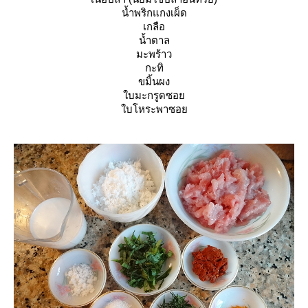
น้ำพริกแกงเผ็ด
เกลือ
น้ำตาล
มะพร้าว
กะทิ
ขมิ้นผง
บมะกรูดซอ
บโหระพาซอ