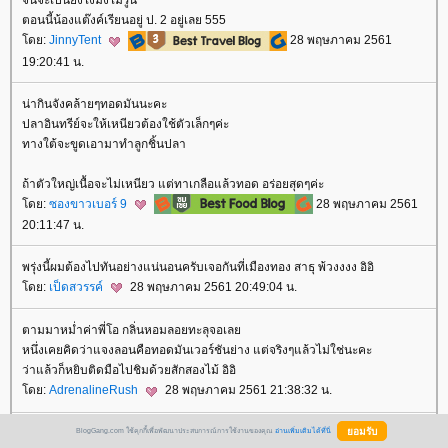
จินจะเป็นยังไงมั้งไม่รู้นิ
ตอนนี้น้องแต๊งค์เรียนอยู่ ป. 2 อยู่เลย 555
ดย:
JinnyTent
28 พฤษภาคม 2561
19:20:41 น.
น่ากินจังคล้ายๆทอดมันนะคะ
ปลาอินทรีย์จะให้เหนียวต้องใช้ตัวเล็กๆค่ะ
ทางใต้จะขูดเอามาทำลูกชิ้นปลา
ถ้าตัวใหญ่เนื้อจะไม่เหนียว แต่ทาเกลือแล้วทอด อร่อยสุดๆค่ะ
ดย:
ซองขาวเบอร์ 9
28 พฤษภาคม 2561
20:11:47 น.
พรุ่งนี้ผมต้องไปทันอย่างแน่นอนครับเจอกันที่เมืองทอง สาธุ พ้วงงงง อิอิ
ดย:
เป็ดสวรรค์
28 พฤษภาคม 2561 20:49:04 น.
ตามมาหม่ำค่าพี่โอ กลิ่นหอมลอยทะลุจอเล
หนึ่งเคยคิดว่าแจงลอนคือทอดมันเวอร์ชันย่าง แต่จริงๆแล้วไม่ใช่นะคะ
ว่าแล้วก็หยิบติดมือไปชิมด้วยสักสองไม้ อิอิ
ดย:
AdrenalineRush
28 พฤษภาคม 2561 21:38:32 น.
ต๋ามาช้า แจงลอนหมดรึยังคะพี่โอ
BlogGang.com ใช้คุกกี้เพื่อพัฒนาประสบการณ์การใช้งานของคุณ
อ่านเพิ่มเติมได้ที่นี่