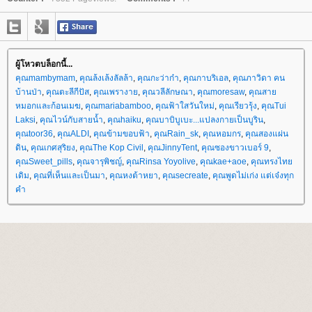
ผู้โหวตบล็อกนี้...
คุณmambymam
,
คุณล้งเล้งลัลล้า
,
คุณกะว่าก๋า
,
คุณกาบริเอล
,
คุณภาวิดา คน
บ้านป่า
,
คุณตะลีกีปัส
,
คุณเพรางา
,
คุณวลีลักษณา
,
คุณmoresaw
,
คุณสา
หมอกและก้อนเมฆ
,
คุณmariabamboo
,
คุณฟ้าใสวันใหม่
,
คุณเรียวรุ้ง
,
คุณTui
Laksi
,
คุณไวน์กับสายน้ำ
,
คุณhaiku
,
คุณบาบิบูเบะ...แปลงกายเป็นบูริน
,
คุณtoor36
,
คุณALDI
,
คุณข้ามขอบฟ้า
,
คุณRain_sk
,
คุณหอมกร
,
คุณสองแผ่น
ดิน
,
คุณเกศสุริยง
,
คุณThe Kop Civil
,
คุณJinnyTent
,
คุณซองขาวเบอร์ 9
,
คุณSweet_pills
,
คุณจารุพิชญ์
,
คุณRinsa Yoyolive
,
คุณkae+aoe
,
คุณทรงไท
เดิม
,
คุณที่เห็นและเป็นมา
,
คุณหงต้าหยา
,
คุณsecreate
,
คุณพูดไม่เก่ง แต่เจ๋งทุก
คำ