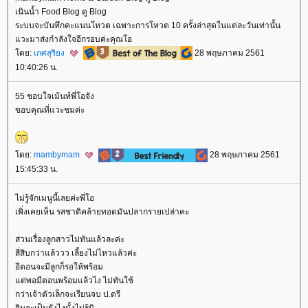
เนินน้ำ Food Blog ดู Blog
ระบบจะบันทึกคะแนนโหวต เฉพาะการโหวต 10 ครั้งล่าสุดในแต่ละวันเท่านั้น
วะมาส่งกำลังใจอีกรอบค่ะคุณโอ
ดย:
เกศสุริยง
28 พฤษภาคม 2561
10:40:26 น.
55 ชอบใจเม้นท์พี่โอจัง
ขอบคุณที่แวะชมค่ะ
ดย:
mambymam
28 พฤษภาคม 2561
15:45:33 น.
ไม่รู้จักเมนูนี้เลยค่ะพี่โอ
เพิ่งเคยเห็น รสชาติคล้ายทอดมันปลากรายเปล่าคะ
ส่วนเรื่องลูกสาวไม่ทันแล้วละค่ะ
สี่สิบกว่าแล้ววว เลี้ยงไม่ไหวแล้วค่ะ
อีตอนจะมีลูกก็รอให้พร้อม
ต่พอมีตอนพร้อมแล้วไง ไม่ทันใช้
กว่าเจ้าตัวเล็กจะเรียนจบ ป.ตรี