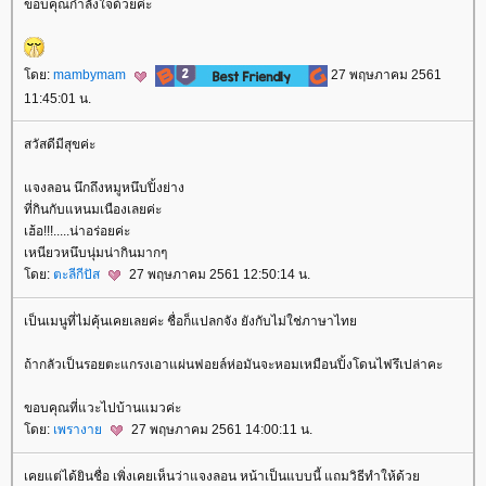
ขอบคุณกำลังใจด้วยค่ะ
ดย:
mambymam
27 พฤษภาคม 2561
11:45:01 น.
สวัสดีมีสุขค่ะ
จงลอน นึกถึงหมูหนึบปิ้งย่าง
ที่กินกับแหนมเนืองเลยค่ะ
เฮ้อ!!!.....น่าอร่อยค่ะ
เหนียวหนึบนุ่มน่ากินมากๆ
ดย:
ตะลีกีปัส
27 พฤษภาคม 2561 12:50:14 น.
เป็นเมนูที่ไม่คุ้นเคยเลยค่ะ ชื่อก็แปลกจัง ยังกับไม่ใช่ภาษาไท
ถ้ากลัวเป็นรอยตะแกรงเอาแผ่นฟอยล์ห่อมันจะหอมเหมือนปิ้งโดนไฟรึเปล่าคะ
ขอบคุณที่แวะไปบ้านแมวค่ะ
ดย:
เพรางา
27 พฤษภาคม 2561 14:00:11 น.
เคยแต่ได้ยินชื่อ เพิ่งเคยเห็นว่าแจงลอน หน้าเป็นแบบนี้ แถมวิธีทำให้ด้ว