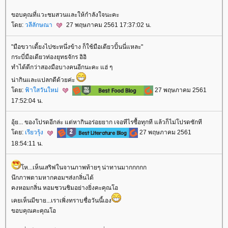
ขอบคุณที่แวะชมสวนและให้กำลังใจนะคะ
ดย:
วลีลักษณา
27 พฤษภาคม 2561 17:37:02 น.
"มือขวาเดี้ยงไปซะหนึ่งข้าง ก็ใช้มือเดียวปั้นนี่แหละ"
กระบี่มือเดียวท่องยุทธจักร อิอิ
ทำได้ดีกว่าสองมือบางคนอีกนะคะ แฮ่ ๆ
น่ากินและแปลกดีด้วยค่ะ
ดย:
ฟ้าใสวันใหม่
27 พฤษภาคม 2561
17:52:04 น.
อุ้ย... ของโปรดอีกล่ะ แต่หากินอร่อยยาก เจอทีไรซื้อทุกที แล้วก็ไม่โปรดซักที
ดย:
เรียวรุ้ง
27 พฤษภาคม 2561
18:54:11 น.
ห...เห็นเสริฟในจานภาพท้ายๆ น่าทานมากกกกก
นึกภาพตามหากคอมฯส่งกลิ่นได้
คงหอมกลิ่น หอมชวนชิมอย่างยิ่งคะคุณโอ
เคยเห็นมีขาย...เราเพิ่งทราบชื่อวันนี้เอง
ขอบคุณคะคุณโอ