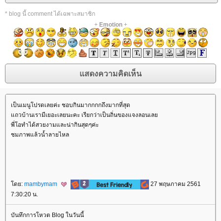
* blog นี้ comment ได้เฉพาะสมาชิก
+
Emotion
+
เป็นเมนูโปรดเลยค่ะ ชอบกินมากกกกถึงมากที่สุด
ถวบ้านเรามีเยอะเลยนะคะ เรียกว่าเป็นถิ่นของแจงลอนเล
พี่โอทำได้สวยงามและน่ากินสุดๆค่ะ
ชมภาพแล้วน้ำลายไหล
ดย:
mambymam
27 พฤษภาคม 2561
7:30:20 น.
บันทึกการโหวต Blog ในวันนี้