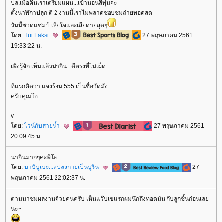
ปล.เมื่อคืนเราเตรียมแผน...เข้านอนสี่ทุ่มคะ
ตั้งนาฬิกาปลุก ตี 2 งานนี้เราไม่พลาดชอบชมถ่ายทอดสด
วันนี้ชวดแชมป์ เสียใจและเสียดายสุดๆ
ดย:
Tui Laksi
27 พฤษภาคม 2561
19:33:22 น.
เพิ่งรู้จัก เห็นแล้วน่ากิน.. ดีตรงที่ไม่เผ็ด
ทีแรกคิดว่า แจงร้อน 555 เป็นชื่อวัดมัง
ครับคุณโอ..
v
ดย:
ไวน์กับสายน้ำ
27 พฤษภาคม 2561
20:09:45 น.
น่ากินมากๆค่ะพี่โอ
ดย:
บาบิบูเบะ...แปลงกายเป็นบูริน
27
พฤษภาคม 2561 22:02:37 น.
ตามมาชมผลงานด้วยคนครับ เห็นแว๊บเฃแรกผมนึกถึงทอดมัน กับลูกชิ้นก่อนเล
นะ~