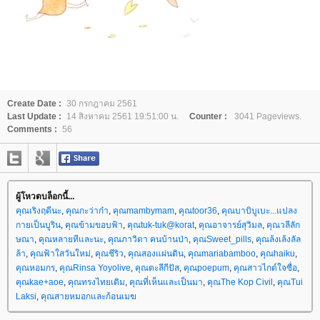
Create Date :
30 กรกฎาคม 2561
Last Update :
14 สิงหาคม 2561 19:51:00 น.
Counter :
3041 Pageviews.
Comments :
56
ผู้โหวตบล็อกนี้...
คุณเริงฤดีนะ
,
คุณกะว่าก๋า
,
คุณmambymam
,
คุณtoor36
,
คุณบาบิบูเบะ...แปลง
กายเป็นบูริน
,
คุณข้ามขอบฟ้า
,
คุณtuk-tuk@korat
,
คุณอาจารย์สุวิมล
,
คุณวลีลัก
ษณา
,
คุณหลายทีและนะ
,
คุณภาวิดา คนบ้านป่า
,
คุณSweet_pills
,
คุณล้งเล้งลัล
ล้า
,
คุณฟ้าใสวันใหม่
,
คุณชีริว
,
คุณสองแผ่นดิน
,
คุณmariabamboo
,
คุณhaiku
,
คุณหอมกร
,
คุณRinsa Yoyolive
,
คุณตะลีกีปัส
,
คุณpoepum
,
คุณสาวไกด์ใจซื่อ
,
คุณkae+aoe
,
คุณทรงไทยเดิม
,
คุณที่เห็นและเป็นมา
,
คุณThe Kop Civil
,
คุณTui
Laksi
,
คุณสายหมอกและก้อนเมฆ