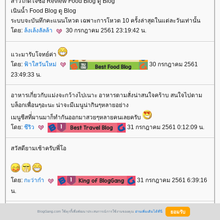
สาวไกด์ใจซื่อ Review Food Blog ดู Blog
เนินน้ำ Food Blog ดู Blog
ระบบจะบันทึกคะแนนโหวต เฉพาะการโหวต 10 ครั้งล่าสุดในแต่ละวันเท่านั้น
ดย:
ล้งเล้งลัลล้า
30 กรกฎาคม 2561 23:19:42 น.
วะมารับโจทย์ค่า
ดย:
ฟ้าใสวันใหม่
30 กรกฎาคม 2561
23:49:33 น.
อาหารเกี่ยวกับแม่งจะกว้างไปเนาะ อาหารตามสั่งน่าสนใจคร้าบ สนใจไปตาม
บล็อกเพื่อนๆอะนะ น่าจะมีเมนูน่ากินๆหลายอย่าง
เมนูชีสที่่ผานมาก็ทำกันออกมาสวยๆหลายคนเลยครับ
ดย:
ชีริว
31 กรกฎาคม 2561 0:12:09 น.
สวัสดียามเช้าครับพี่โอ
ดย:
กะว่าก๋า
31 กรกฎาคม 2561 6:39:16
น.
BlogGang.com ใช้คุกกี้เพื่อพัฒนาประสบการณ์การใช้งานของคุณ
อ่านเพิ่มเติมได้ที่นี่
ร้านข้าวแกง ไข่พะโล้ต้องสั่งทานครับ ราดน้ำปลาพริกซอย ทานหวานๆเผ็ดๆ