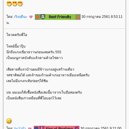
ดย:
เริงฤดีนะ
30 กรกฎาคม 2561 8:53:11
น.
หวตครับพี่โอ
จทย์นี้มาปุ๊บ
นึกถึงแกงเขียวหวานก่อนเลยครับ 555
เป็นเมนูภาคบังคับแล้วตามด้วยไข่ดาว
เสียดายที่แถวบ้านผมมีข้าวแกงอยู่แค่ร้านเดียว
รสชาติพอได้ แต่เจ้าของร้านเค้าเก่งอาหารเมืองเหนือครับ
เลยไม่มีแกงกะทิอร่อยๆให้ชิม
ปล. ผมเองก็สั่งซื้อหนังสือเล่มนี้มาจากเว็บมือสองครับ
เป็นหนังสือเก่าเหมือนที่พี่โอบอกไว้เล
ดย:
กะว่าก๋า
30 กรกฎาคม 2561 9:21:00