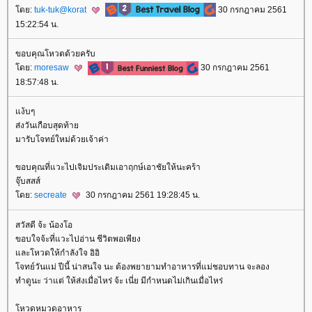
ดย:
tuk-tuk@korat
30 กรกฎาคม 2561
15:22:54 น.
ขอบคุณโหวตด้วยครับ
ดย:
moresaw
30 กรกฎาคม 2561
18:57:48 น.
ง้บๆ
ส่งวันเกือบสุดท้า
มารับโจทย์ใหม่ด้วยเจ้าค่า
ขอบคุณที่แวะไปเจิมประเดิมเอาฤกษ์เอาชัยให้นะคร้า
จุ๊บสสส์
ดย:
secreate
30 กรกฎาคม 2561 19:28:45 น.
สวัสดี จ้ะ น้องโอ
ขอบใจจ้ะที่แวะไปอ่าน ชีวิตพอเพียง
ละโหวดให้กำลังใจ อิอิ
จทย์วันแม่ ปีนี้ น่าสนใจ นะ ต้องพยายามทำอาหารที่แม่ชอบทาน จะลอง
ทำดูนะ ว่าแต่ ให้ส่งเมื่อไหร่ จ้ะ เนี่ย มีกำหนดไม่เกินเมื่อไหร่
หวดหมวดอาหาร