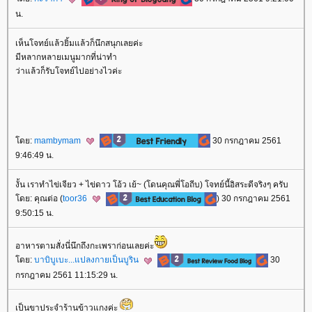
น.
เห็นโจทย์แล้วยิ้มแล้วก็นึกสนุกเลยค่ะ
มีหลากหลายเมนูมากที่น่าทำ
ว่าแล้วก็รับโจทย์ไปอย่างไวค่ะ
ดย:
mambymam
30 กรกฎาคม 2561
9:46:49 น.
งั้น เราทำไข่เจียว + ไข่ดาว โอ้ว เย้~ (โดนคุณพี่โอถีบ) โจทย์นี้อิสระดีจริงๆ ครับ
ดย: คุณต่อ (
toor36
) 30 กรกฎาคม 2561
9:50:15 น.
อาหารตามสั่งนี่นึกถึงกะเพราก่อนเลยค่ะ
ดย:
บาบิบูเบะ...แปลงกายเป็นบูริน
30
กรกฎาคม 2561 11:15:29 น.
เป็นขาประจำร้านข้าวแกงค่ะ