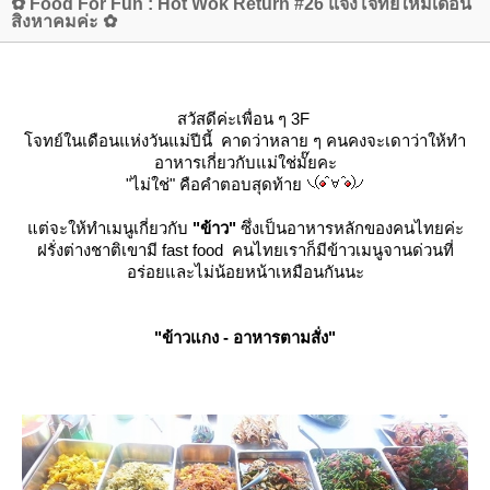
✿ Food For Fun : Hot Wok Return #26 แจ้งโจทย์ใหม่เดือน
สิงหาคมค่ะ ✿
สวัสดีค่ะเพื่อน ๆ 3F
จทย์ในเดือนแห่งวันแม่ปีนี้ คาดว่าหลาย ๆ คนคงจะเดาว่าให้ทำ
อาหารเกี่ยวกับแม่ใช่มั๊ยคะ
"ไม่ใช่" คือคำตอบสุดท้า
ต่จะให้ทำเมนูเกี่ยวกับ
"ข้าว"
ซึ่งเป็นอาหารหลักของคนไทยค่ะ
ฝรั่งต่างชาติเขามี fast food คนไทยเราก็มีข้าวเมนูจานด่วนที่
อร่อยและไม่น้อยหน้าเหมือนกันนะ
"ข้าวแกง - อาหารตามสั่ง"