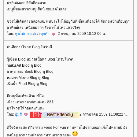
น่ากินจังเลย สีสันก็สดสว
เมนูนี้ของสาวกเมนูเส้นนี่ สุดยอดไปเล
ช่วงนี้พี่เดินสายตลอดเลย แทบจะไม่ได้อยู่กับที่ ขึ้นเหนือลงใต้ จัดกระเป๋าเกือบทุก
อาทิตย์เลย เหนื่อยมากๆ สังขารไม่ไหวแล้วจริงๆ
ดย:
พูดไม่เก่ง แต่เจ๋งทุกคำ
2 กรกฎาคม 2559 10:12:06 น.
บันทึกการโหวต Blog ในวันนี้
ผู้เขียน Blog หมวดเนื้อหา Blog ได้รับโหวต
haiku Art Blog ดู Blog
อาคุงกล่อง Book Blog ดู Blog
หอมกร Movie Blog ดู Blog
เนินน้ำ Food Blog ดู Blog
มีเมนูที่จะทำแล้วค่ะพี่โอ
เพียงแต่รอเวลาก่อนน่ะค่ะ อิอิอิ
มาโหวตให้ก่อนละกันค่ะ
ดย:
อุ้มสี
2 กรกฎาคม 2559 11:08:22 น.
ดีใจจังเลยค่ะ ที่กิจกรรม Food For Fun ตามหายไปจากบลอกแก๊งไปหลายปี ยัง
คงมีอยู่ อาหารหน้าตาน่าทานมากๆเลยค่ะ