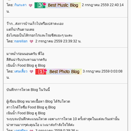
ดย:
ก้นกะลา
2 กรกฎาคม 2559 22:40:14
น.
ว๊าก...ส่งการบ้านเร็วไปหรือเปล่าตะเอง
ต่ก็น่ากินตามเค
ังไงขอเป็นไส้กรอกไก่และโรยชีสแยะๆ นะคะ
ดย:
narellan
2 กรกฎาคม 2559 23:39:32 น.
มาหม่ำก่อนนอนครับ พี่โอ
สีสันน่ารับประทานมากครับ
เนินน้ำ Food Blog ดู Blog
ดย:
เศษเสี้ยว
3 กรกฎาคม 2559 0:03:08
น.
บันทึกการโหวต Blog ในวันนี้
ผู้เขียน Blog หมวดเนื้อหา Blog ได้รับโหวต
สาวไกด์ใจซื่อ Food Blog ดู Blog
เนินน้ำ Food Blog ดู Blog
ระบบจะบันทึกคะแนนโหวต เฉพาะการโหวต 10 ครั้งล่าสุดในแต่ละวันเท่านั้น
น่าทานมากๆค่ะคุณโอ แวะมาส่งกำลังใจให้ค่ะ
ดย:
เกศสุริยง
3 กรกฎาคม 2559 0:39:36 น.