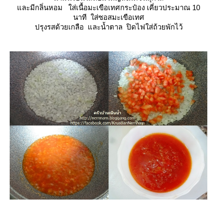
ละมีกลิ่นหอม
ส่เนื้อมะเขือเทศกระป๋อง เคี่ยวประมาณ 10
นาที ใส่ซอสมะเขือเทศ
ปรุงรสด้วยเกลือ และน้ำตาล ปิดไฟใส่ถ้วยพักไว้