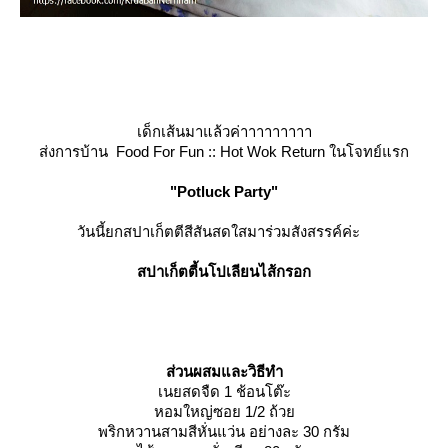
เด็กเส้นมาแล้วค่าาาาาาาาา
ส่งการบ้าน Food For Fun :: Hot Wok Return ในโจทย์แรก
"Potluck Party"
วันนี้ยกสปาเก็ตตีสีสันสดใสมาร่วมสังสรรค์ค่ะ
สปาเก็ตตี้นโปเลียนไส้กรอก
ส่วนผสมและวิธีทำ
เนยสดจืด 1 ช้อนโต๊ะ
หอมใหญ่ซอย 1/2 ถ้ว
พริกหวานสามสีหั่นแว่น อย่างละ 30 กรัม