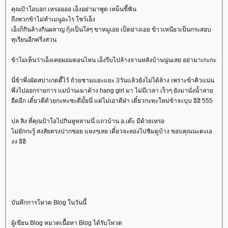
คุณป้าโอบอก เหรออออ เอ็งอย่ามาพูด เหม็นขี้ฟัน
ถึงพวกข้าไม่ทำเมนูอะไร โชว์เอ็ง
เอ็งก็กินล้างกินผลาญ กุ้งเป็นโลๆ ขาหมูเอย เป็ดย่างเอย ข้าวเหนียวเป็นกระสอบ
ทุเรียนอีกครึ่งสวน
ข้าไม่เห็นว่าเอ็งเคยผอมตอนไหน เอ็งรีบไปล้างจานหลังบ้านนู่นเลย อย่ามาเกะกะ
นี่ข้าพึ่งผัดสปาเกตตี้ไว้ ถ้วยชามแยะแยะ 3วันแล้วยังไม่ได้ล้าง เพราะข้าคิวแน่น
พึ่งไปออกรายการ แม่บ้านเมาค้าง hang girl มา ไม่มีเวลา เร็วๆ ยังมานั่งน้ำลา
ืดอีก เดี๋ยวตีด้วยกะทะซะดีมั้ยนี่ แต่ไม่เอาดีฝ่า เดี๋ยวกะทะใหม่ข้าจะบุบ อิอิ 555
ปล ลิง ที่คุณป้าโอไปกินหูหลามนี่ แถวบ้าน อ.เต๊ะ มีด้วยเหรอ
ไม่ยักกะรู้ สงสัยตรงปากซอย แหงๆเลย เดี๋ยวจะลองไปชิมดูบ้าง ขอบคุณนะตะเอ
งง อิอิ
บันทึกการโหวต Blog ในวันนี้
ผู้เขียน Blog หมวดเนื้อหา Blog ได้รับโหวต