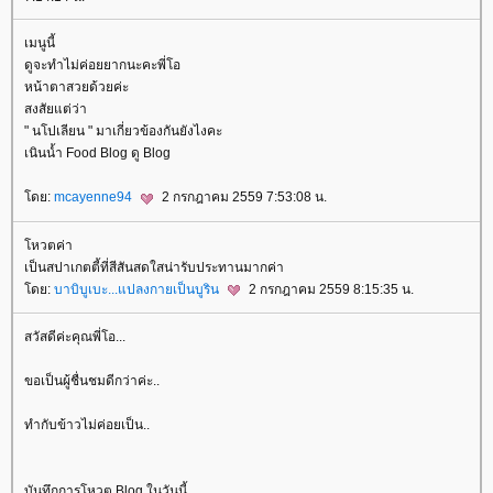
เมนูนี้
ดูจะทำไม่ค่อยยากนะคะพี่โอ
หน้าตาสวยด้วยค่ะ
สงสัยแต่ว่า
" นโปเลียน " มาเกี่ยวข้องกันยังไงคะ
เนินน้ำ Food Blog ดู Blog
ดย:
mcayenne94
2 กรกฎาคม 2559 7:53:08 น.
หวตค่า
เป็นสปาเกตตี้ที่สีสันสดใสน่ารับประทานมากค่า
ดย:
บาบิบูเบะ...แปลงกายเป็นบูริน
2 กรกฎาคม 2559 8:15:35 น.
สวัสดีค่ะคุณพี่โอ...
ขอเป็นผู้ชื่นชมดีกว่าค่ะ..
ทำกับข้าวไม่ค่อยเป็น..
บันทึกการโหวต Blog ในวันนี้