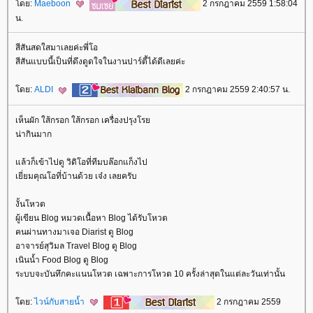
ดย:
Maeboon
2 กรกฎาคม 2559 1:58:04
น.
สีสันสดใสมาเลยค่ะพี่โอ
สีสันแบบนี้เป็นที่ดึงดูดใจในงานปาร์ตี้ได้ดีเลยค่ะ
ดย:
ALDI
2 กรกฎาคม 2559 2:40:57 น.
เห็นผัก ใส้กรอก ใส้กรอก เครื่องปรุงโร
น่ากินมาก
ล้วก็เข้าไปดู วิดิโอที่ทีมบล๊อกแก็งไป
เยี่ยมคุณโอที่บ้านด้วย เจ๋ง เลยครับ
งั้นโหวต
ผู้เขียน Blog หมวดเนื้อหา Blog ได้รับโหวต
คนผ่านทางมาเจอ Diarist ดู Blog
อาจารย์สุวิมล Travel Blog ดู Blog
เนินน้ำ Food Blog ดู Blog
ระบบจะบันทึกคะแนนโหวต เฉพาะการโหวต 10 ครั้งล่าสุดในแต่ละวันเท่านั้น
ดย:
ไวน์กับสายน้ำ
2 กรกฎาคม 2559