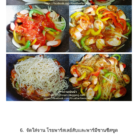
6. จัดใส่จาน โรยพาร์สเลย์สับและพาร์มีซานชีสขูด