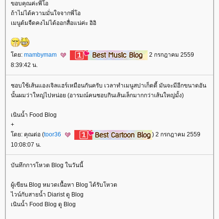
ขอบคุณค่ะพี่โอ
ถ้าไม่ได้ความมั่นใจจากพี่โอ
เมนูต้มจืดคงไม่ได้ออกสื่อแน่ค่ะ อิอิ
ดย:
mambymam
2 กรกฎาคม 2559
8:39:42 น.
ชอบใช้เส้นแองเจิลแฮร์เหมือนกันครับ เวลาทำเมนูสปาเก็ตตี้ มันจะมีอีกขนาดอัน
นั้นผมว่าใหญ่ไปหน่อย (อารมณ์คนชอบกินเส้นเล็กมากกว่าเส้นใหญ่มั้ง)
เนินน้ำ Food Blog
+
ดย: คุณต่อ (
toor36
) 2 กรกฎาคม 2559
10:08:07 น.
บันทึกการโหวต Blog ในวันนี้
ผู้เขียน Blog หมวดเนื้อหา Blog ได้รับโหวต
ไวน์กับสายน้ำ Diarist ดู Blog
เนินน้ำ Food Blog ดู Blog