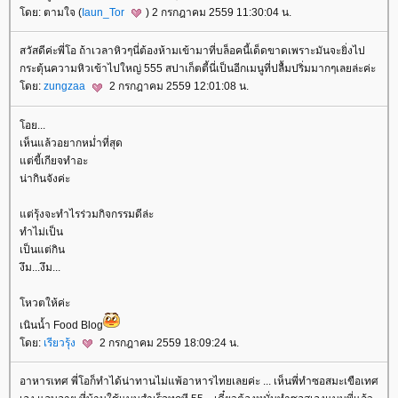
ดย: ตามใจ (
Iaun_Tor
) 2 กรกฎาคม 2559 11:30:04 น.
สวัสดีค่ะพี่โอ ถ้าเวลาหิวๆนี่ต้องห้ามเข้ามาที่บล็อคนี้เด็ดขาดเพราะมันจะยิ่งไป
กระตุ้นความหิวเข้าไปใหญ่ 555 สปาเก็ตตี้นี่เป็นอีกเมนูที่ปลื้มปริ่มมากๆเลยล่ะค่ะ
ดย:
zungzaa
2 กรกฎาคม 2559 12:01:08 น.
อย...
เห็นแล้วอยากหม่ำที่สุด
ต่ขี้เกียจทำอะ
น่ากินจังค่ะ
ต่รุ้งจะทำไรร่วมกิจกรรมดีล่ะ
ทำไม่เป็น
เป็นแต่กิน
งึม...งึม...
หวตให้ค่ะ
เนินน้ำ Food Blog
ดย:
เรียวรุ้ง
2 กรกฎาคม 2559 18:09:24 น.
อาหารเทศ พี่โอก็ทำได้น่าทานไม่แพ้อาหารไทยเลยค่ะ ... เห็นพี่ทำซอสมะเขือเทศ