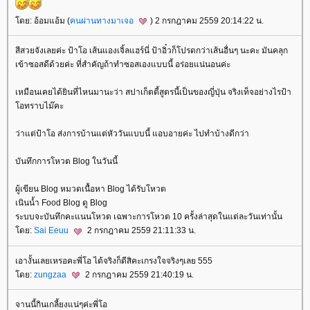
ดย: อ้อมแอ้ม (
คนผ่านทางมาเจอ
) 2 กรกฎาคม 2559 20:14:22 น.
สีสวยจังเลยค่ะ ป้าโอ เส้นแองเจิ้ลแฮร์นี่ ป้าอิ๋วก็โปรดกว่าเส้นอื่นๆ นะคะ มันคลุก
เข้าซอสดีด้วยค่ะ ที่สำคัญถ้าทำซอสเองแบบนี้ อร่อยแน่นอนค่ะ
เหมือนเคยได้ยินที่ไหนมานะว่า สปาเก็ตตี้สูตรนี้เป็นของญี่ปุ่น จริงเท็จอย่างไรป้า
อทราบไม๊คะ
ว่าแต่ป้าโอ ส่งการบ้านแต่หัววันแบบนี้ แอบอายค่ะ ไปทำบ้างดีกว่า
บันทึกการโหวต Blog ในวันนี้
ผู้เขียน Blog หมวดเนื้อหา Blog ได้รับโหวต
เนินน้ำ Food Blog ดู Blog
ระบบจะบันทึกคะแนนโหวต เฉพาะการโหวต 10 ครั้งล่าสุดในแต่ละวันเท่านั้น
ดย:
Sai Eeuu
2 กรกฎาคม 2559 21:11:33 น.
เอางั้นเลยเหรอคะพี่โอ ได้จริงก็ดีสิคะเกรงใจจริงๆเลย 555
ดย:
zungzaa
2 กรกฎาคม 2559 21:40:19 น.
จานนี้กินเกลี้ยงแน่ๆค่ะพี่โอ