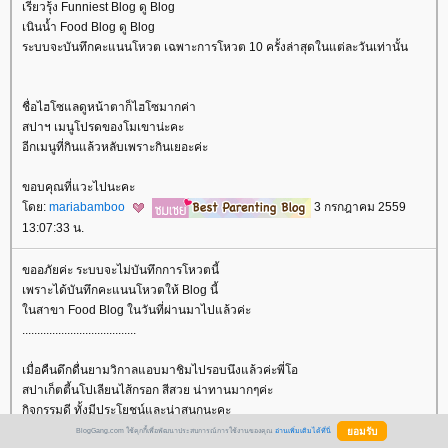
เรียวรุ้ง Funniest Blog ดู Blog
เนินน้ำ Food Blog ดู Blog
ระบบจะบันทึกคะแนนโหวต เฉพาะการโหวต 10 ครั้งล่าสุดในแต่ละวันเท่านั้น
ชื่อไฮโซแลดูหน้าตาก็ไฮโซมากค่า
สปาฯ เมนูโปรดของโมเขาน่ะคะ
อีกเมนูที่กินแล้วหลับเพราะกินเยอะค่ะ
ขอบคุณที่แวะไปนะคะ
ดย:
mariabamboo
3 กรกฎาคม 2559
13:07:33 น.
ขออภัยค่ะ ระบบจะไม่บันทึกการโหวตนี้
เพราะได้บันทึกคะแนนโหวตให้ Blog นี้
นสาขา Food Blog ในวันที่ผ่านมาไปแล้วค่ะ
......................................
เมื่อคืนดึกดื่นยามวิกาลแอบมาชิมไปรอบนึงแล้วค่ะพี่โอ
สปาเก็ตตี้นโปเลียนไส้กรอก สีสวย น่าทานมากๆค่ะ
กิจกรรมดี ทั้งมีประโยชน์และน่าสนุกนะคะ
ขอบคุณพี่โอมากค่ะ
BlogGang.com ใช้คุกกี้เพื่อพัฒนาประสบการณ์การใช้งานของคุณ
อ่านเพิ่มเติมได้ที่นี่