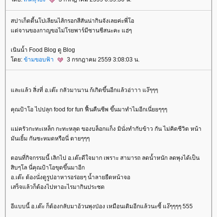
สปาเก็ตตี้นโปเลียนไส้กรอกสีสันน่ากินจังเลยค่ะพี่โอ
ต่จานของกาญขอไม่โรยพาร์มีซานชีสนะคะ แฮ่ๆ
เนินน้ำ Food Blog ดู Blog
ดย:
ข้ามขอบฟ้า
3 กรกฎาคม 2559 3:08:03 น.
ละแล้ว สิ่งที่ อ.เต๊ะ กลัวมานาน ก้เกิดขึ้นอีกแล้วอ่าาา แง๊ๆๆๆ
คุณป้าโอ ไปปลุก food for fun ฟื้นคืนชีพ ขึ้นมาทำไมอีกเนี่ยยๆๆๆ
ม่ครัวกะทะเหล็ก กะทะหลุด ของบล็อกแก็ง มินั่งทำกับข้าว กัน ไม่คิดชีวิต หน้า
มันเยิ้ม กันซะหมดหรือนี่ ตายๆๆๆ
ตอนที่กิจกรรมนี้ เลิกไป อ.เต๊ะดีใจมาก เพราะ สามารถ ลดน้ำหนัก ลดพุงได้เป็น
สิบๆโล นี่คุณป้าโอขุดขึ้นมาอีก
อ.เต๊ะ ต้องนั่งดูรูปอาหารอร่อยๆ น้ำลายยืดหน้าจอ
เสร็จแล้วก็ต้องไปหาอะไรมากินประชด
อีแบบนี้ อ.เต๊ะ ก็ต้องกลับมาอ้วนพุงป่อง เหมือนเดิมอีกแล้วนะซี้ แง๊ๆๆๆๆ 555