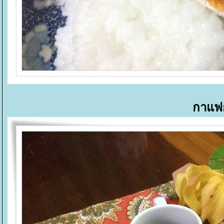
กาแฟก