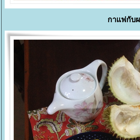
กาแฟกับผล