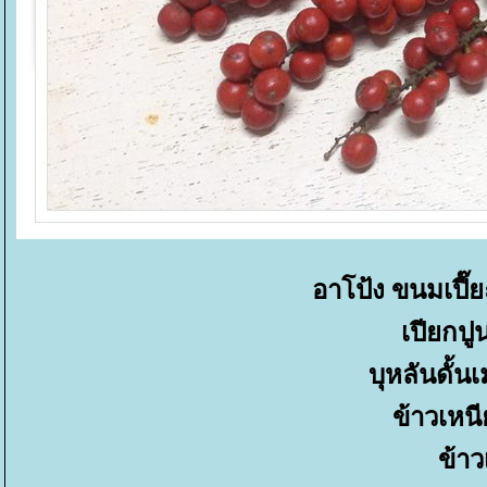
อาโป้ง ขนมเปี
เปียกปู
บุหลันดั้
ข้าวเหน
ข้าว