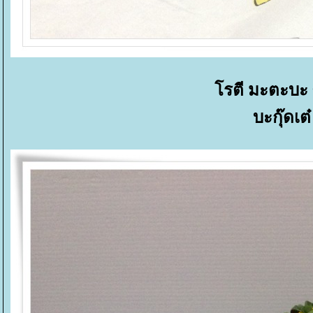
รตี มะตะบะ 
บะกุ๊ดเต