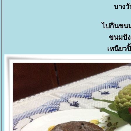
บางวั
ไปกินขนม
ขนมปั
เหนียวปิ