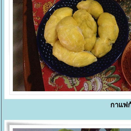
กาแฟก