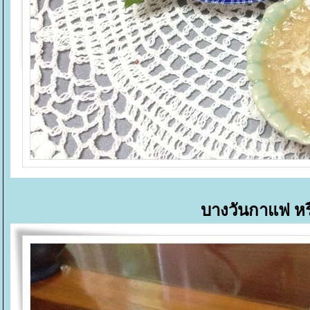
บางวันกาแฟ หร