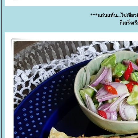
***แถ่นแท้น...ไข่เจียว
ก็เสร็จเ