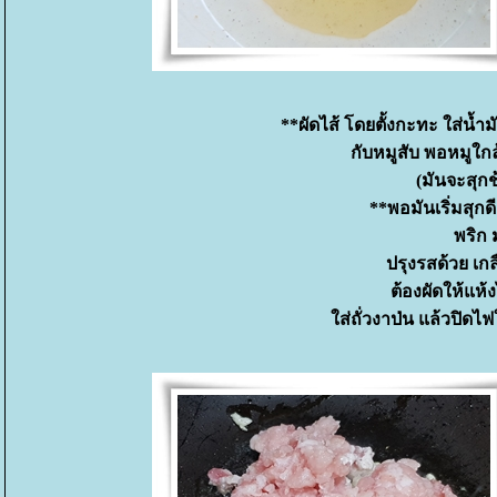
**ผัดไส้ โดยตั้งกะทะ ใส่น้ำ
กับหมูสับ พอหมูใก
(มันจะสุกช
**พอมันเริ่มสุก
พริก 
ปรุงรสด้วย เก
ต้องผัดให้แห้
ส่ถั่วงาป่น แล้วปิดไฟ