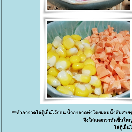
**ทำอาจาดใส่ตู้เย็นไว้ก่อน น้ำอาจาดทำโดยผสมน้ำส้มสายชูห
จึงใส่แดงกวาหั่นชิ้นให
ส่ตู้เย็