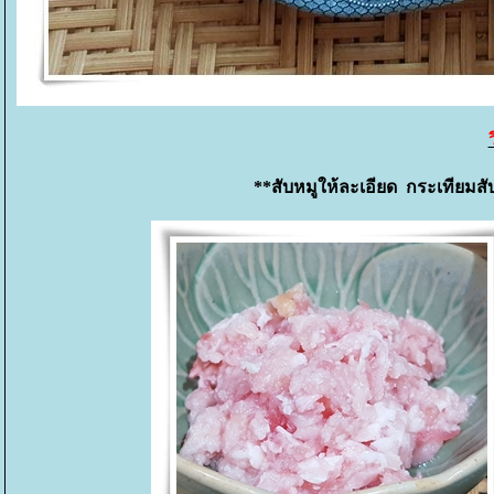
**สับหมูให้ละเอียด กระเทียมสั