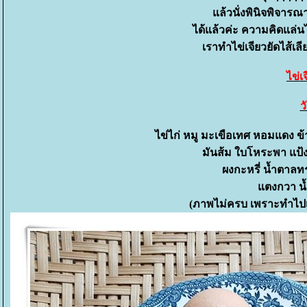
ล้วนั่งพินิจพิจารณา 
ได้แล้วค่ะ ความคิดแล่น
เราทำไข่เจียวยัดไส้เ
ไข่เ
ว
ไข่ไก่ หมู มะเขือเทศ หอมแดง ข
มันส้ม ใบโหระพา แป้งข
ผงกะหรี่ น้ำตาลท
ตงกวา น้
(ภาพไม่ครบ เพราะทำไปเ