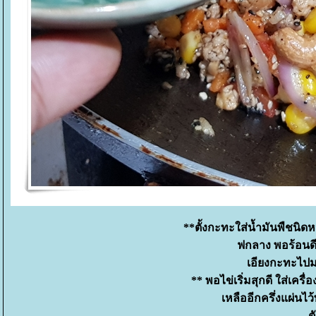
**ตั้งกะทะใส่น้ำมันพืชนิด
ฟกลาง พอร้อนด
เอียงกะทะไปม
** พอไข่เริ่มสุกดี ใส่เครื่อ
เหลืออีกครึ่งแผ่นไว
ต