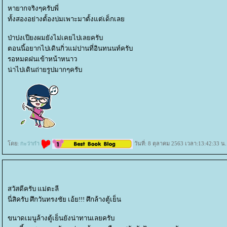
หายากจริงๆครับพี่
ทั้งสองอย่างตั้องบ่มเพาะมาตั้งแต่เด็กเล
ป่าปงเปียงผมยังไม่เคยไปเลยครับ
ตอนนี้อยากไปเดินกิ่วแม่ปานที่อินทนนท์ครับ
รอหมดฝนเข้าหน้าหนาว
น่าไปเดินถ่ายรูปมากๆครับ
ดย:
กะว่าก๋า
วันที่: 8 ตุลาคม 2563 เวลา:13:42:33 น.
สวัสดีครับ แม่ตะลี
นี่สิครับ ศึกวันทรงชัย เอ้ย!!! ศึกล้างตู้เย็น
ขนาดเมนูล้างตู้เย็นยังน่าทานเลยครับ