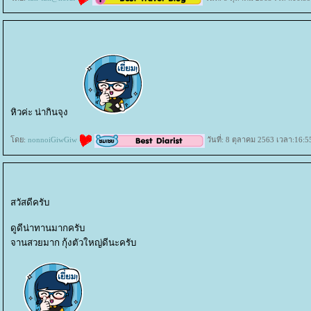
หิวค่ะ น่ากินจุง
ดย:
nonnoiGiwGiw
วันที่: 8 ตุลาคม 2563 เวลา:16:5
สวัสดีครับ
ดูดีน่าทานมากครับ
จานสวยมาก กุ้งตัวใหญ่ดีนะครับ