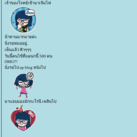
เจ้าของโจทย์เข้ามาเจิมไฟ
น้าทานมากมายค่ะ
นั่งรอหมออยู่..
เห็นแล้ว หิวๆๆๆ
วันนี้คนไข้ที่แผนกนี้ 500 คน
OMG!!!
นั่งรอไป up blog หนังไป
มาแอบมองมักกะโรนี เพลินไป