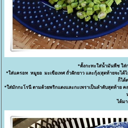
*ตั้งกะทะใส่น้ำมันพืช ใ
*ใส่แครอท หมูยอ มะเขือเทศ ถั่วฝักยาว และกุ้ง(สุดท้ายจะได
ก็ได้
*ใส่มักกะโรนี ตามด้วยพริกแดงและกะเพราเป็นลำดับสุดท้าย คลุก
ได้มา