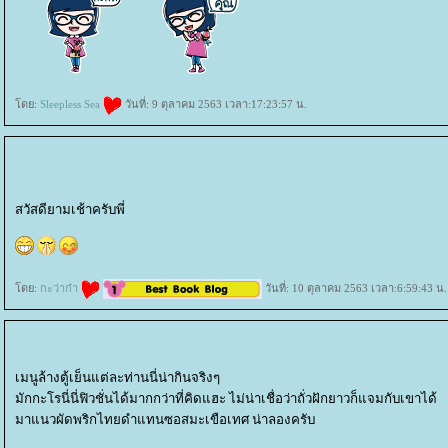
ดย:
Sleepless Sea
วันที่: 9 ตุลาคม 2563 เวลา:17:23:57 น.
สวัสดียามเช้าครับพี่
ดย:
กะว่าก๋า
วันที่: 10 ตุลาคม 2563 เวลา:6:59:43 น.
เมนูล้างตู้เย็นแต่ละท่านนี่น่ากินจริงๆ
มักกะโรนี่นี่ฟิวชั่นได้มากกว่าที่คิดแฮะ ไม่น่าเชื่อว่าถั่วฝักยาวก็แจมกับเขาได้
มาแนวผัดพริกไทยดำแทนซอสมะเขือเทศ น่าลองครับ