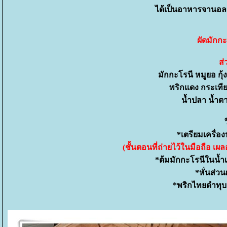
ได้เป็นอาหารจานอลห
ผัดมักก
ส
มักกะโรนี หมูยอ กุ้
พริกแดง กระเทีย
น้ำปลา น้ำต
*เตรียมเครื่อ
(ชั้นตอนที่ถ่ายไว้ในมือถือ เ
*ต้มมักกะโรนีในน้ำเด
*หั่นส่
*พริกไทยดำทุ