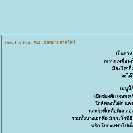
Food For Fun : #52 : อลหม่านจานใหม่
เป็นอาห
เพราะเหมือนเป็
มีอะไรๆก
จะได้
เมนูนี้
เปิดช่องผัก เจอมะเ
กล้พองทั้งฝัก แค
ละกุ้งที่เหลือติดกล่อ
รวมทั้งนางเอกคือ มักกะโรนีอี
พริก ใบกะเพราไปเ