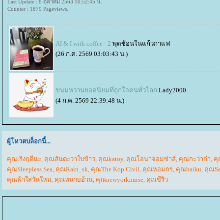
Last Update : 8 ตุลาคม 2563 10:52:45 น.
Counter : 1879 Pageviews.
AI & I with coffee - 2
พุดซ้อนในแก้วกาแฟ
(26 ก.ค. 2569 03:03:43 น.)
ขนมหวานยอดนิยมที่ถูกใจคนทั่วโลก
Lady2000
(4 ก.ค. 2569 22:39:48 น.)
ผู้โหวตบล็อกนี้...
คุณเริงฤดีนะ
,
คุณสันตะวาใบข้าว
,
คุณkatoy
,
คุณโอน่าจอมซ่าส์
,
คุณกะว่าก๋า
,
คุ
คุณSleepless Sea
,
คุณRain_sk
,
คุณThe Kop Civil
,
คุณหอมกร
,
คุณhaiku
,
คุณSa
คุณฟ้าใสวันใหม่
,
คุณทนายอ้วน
,
คุณnewyorknurse
,
คุณชีริว