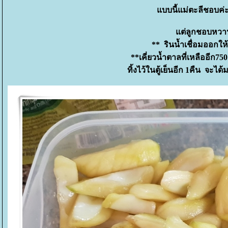
บบนี้แม่ตะลีชอบค่ะ
ต่ลูกชอบหวานส
** รินน้ำเชื่อมออกให้
**เคี่ยวน้ำตาลที่เหลืออีก75
ทิ้งไว้ในตู้เย็นอีก 1คืน จะได้