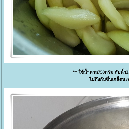
** ใช้น้ำตาล750กรัม กับน้ำ35
ไม่ถึงกับขึ้นเกล็ดน