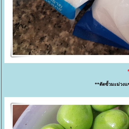
**ตัดขั้วมะม่วงแช