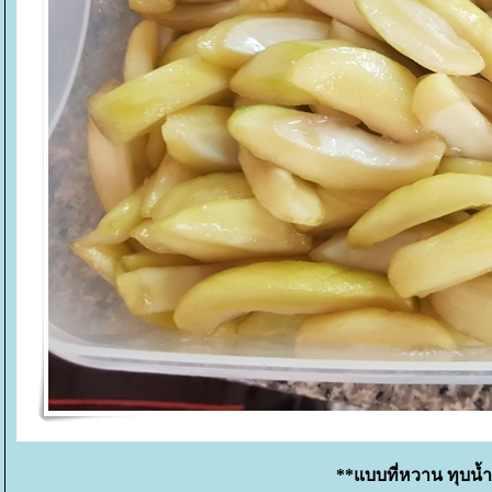
**แบบที่หวาน ทุบน้ำแ