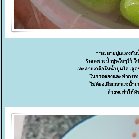
**ละลายปูนแดงกับ
รินเฉพาะน้ำปูนใสๆไว้ ใส
(ละลายเกลือในน้ำปูนใส -สูตร
นการดองและทำกรอบไปใ
ไม่ต้องเสียเวลาแช่น้ำเ
ด้วยจะทำให้ทัน