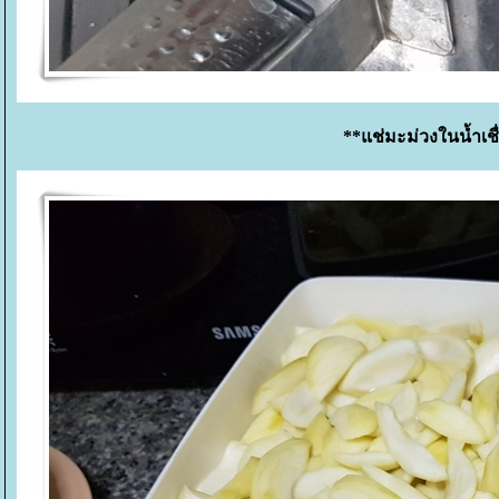
**แช่มะม่วงในน้ำเชื่อ