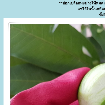
**ปอกเปลือกมะม่วงให้หมด ผ่
ช่ไว้ในน้ำเกลือก
ทิ้ง