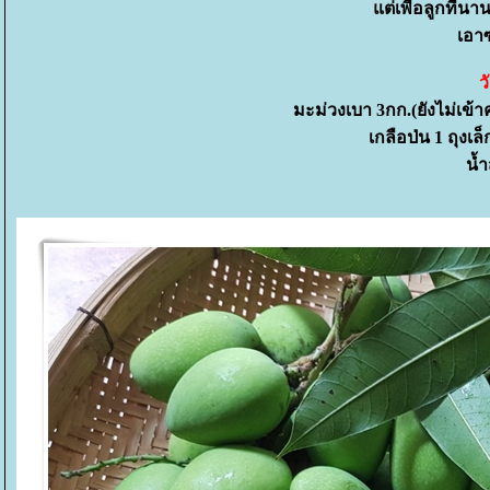
ต่เพื่อลูกที่นา
เอา
ว
มะม่วงเบา 3กก.(ยังไม่เข
เกลือป่น 1 ถุงเ
น้