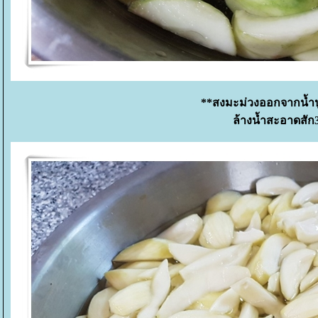
**สงมะม่วงออกจากน้ำปูน
ล้างน้ำสะอาดสัก3 