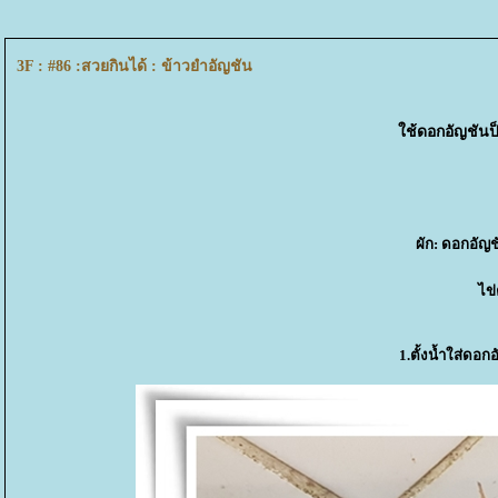
3F : #86 :สวยกินได้ : ข้าวยำอัญชัน
ช้ดอกอัญชันป็
ผัก: ดอกอัญ
ไข่
1.ตั้งน้ำใส่ด