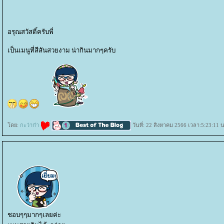
อรุณสวัสดิ์ครับพี่
เป็นเมนูที่สีสันสวยงาม น่ากินมากๆครับ
ดย:
กะว่าก๋า
วันที่: 22 สิงหาคม 2566 เวลา:5:23:11 น
ชอบๆๆมากๆเลยค่ะ