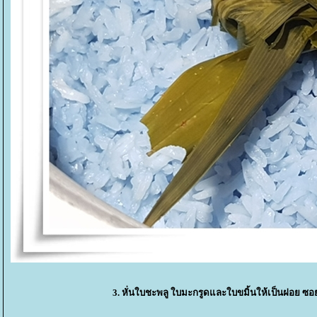
3. หั่นใบชะพลู ใบมะกรูดและใบขมิ้นให้เป็นฝอย ซอ