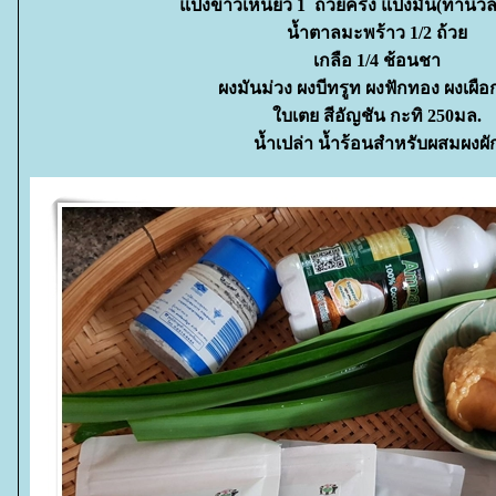
ป้งข้าวเหนียว 1 ถ้วยครึ่ง แป้งมัน(ทำนว
น้ำตาลมะพร้าว 1/2 ถ้ว
เกลือ 1/4 ช้อนชา
ผงมันม่วง ผงบีทรูท ผงฟักทอง ผงเผื
บเตย สีอัญชัน กะทิ 250มล.
น้ำเปล่า น้ำร้อนสำหรับผสมผงผั