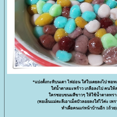
*แบ่งตั้งกะทิบนเตา ไฟอ่อน ใส่ใบเตยลงไป พอ
ส่น้ำตาลมะพร้าว เกลือลงไป คนให
ครชอบขนมสีขาวๆ ให้ใช้น้ำตาลทร
(พอเย็นแม่ตะลีเอาเม็ดบัวลอยลงใส่ไว้ค่ะ เพ
ทำเผื่อคนแก่หน้าบ้านอีก 1ถ้วย)