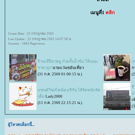
เมนูที่1
คลิก
Create Date : 22 กรกฎาคม 2563
Last Update : 22 กรกฎาคม 2563 14:07:59 น.
Counter : 1843 Pageviews.
ร้านเจ๊บีขาหมู ก๋วยจั๊บน้ำข้น ให้เยอะ
AI
ราคาถูก
นายแว่นขยันเที่ยว
ก
(31 ก.ค. 2569 01:00:15 น.)
(
ร
ซนด์วิชสไตล์อเมริกัน ไส้จัดหนักจัด
อ
เต็ม
Lady2000
เท
(11 ก.ค. 2569 22:15:21 น.)
(
ผู้โหวตบล็อกนี้...