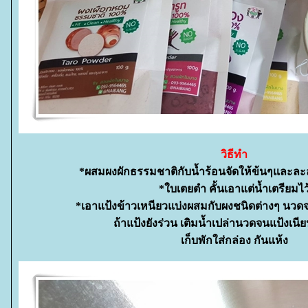
วิธีทำ
*ผสมผงผักธรรมชาติกับน้ำร้อนจัดให้ข้นๆและละ
*ใบเตยตำ คั้นเอาแต่น้ำเตรียมไว
*เอาแป้งข้าวเหนียวแบ่งผสมกับผงชนิดต่างๆ นวดจนแ
ถ้าแป้งยังร่วน เติมน้ำเปล่านวดจนแป้งเนีย
เก็บพักใส่กล่อง กันแห้ง