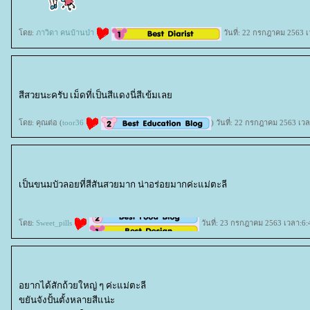
ดย:
ภาวิดา คนบ้านป่า
วันที่: 22 กรกฎาคม 2563 เ
สีสวยนะครับ เม็ดที่เป็นสีแดงนี่สีเข้มเล
ดย: คุณต่อ (
toor36
) วันที่: 22 กรกฎาคม 2563 เว
เป็นขนมบัวลอยที่สีสันสวยมาก น่าอร่อยมากค่ะแม่ตะลี
ดย:
Sweet_pills
วันที่: 23 กรกฎาคม 2563 เวลา:6:
อยากได้สักถ้วยใหญ่ ๆ ค่ะแม่ตะลี
ขยันจังปั้นตั้งหลายสีแน่ะ