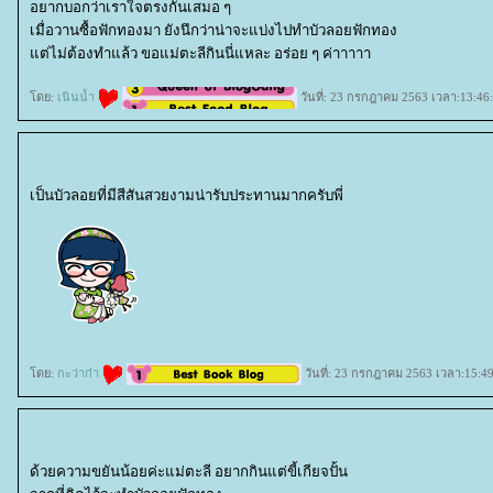
อยากบอกว่าเราใจตรงกันเสมอ ๆ
เมื่อวานซื้อฟักทองมา ยังนึกว่าน่าจะแบ่งไปทำบัวลอยฟักทอง
ต่ไม่ต้องทำแล้ว ขอแม่ตะลีกินนี่แหละ อร่อย ๆ ค่าาาาา
ดย:
เนินน้ำ
วันที่: 23 กรกฎาคม 2563 เวลา:13:46
เป็นบัวลอยที่มีสีสันสวยงามน่ารับประทานมากครับพี่
ดย:
กะว่าก๋า
วันที่: 23 กรกฎาคม 2563 เวลา:15:49
ด้วยความขยันน้อยค่ะแม่ตะลี อยากกินแต่ขี้เกียจปั้น