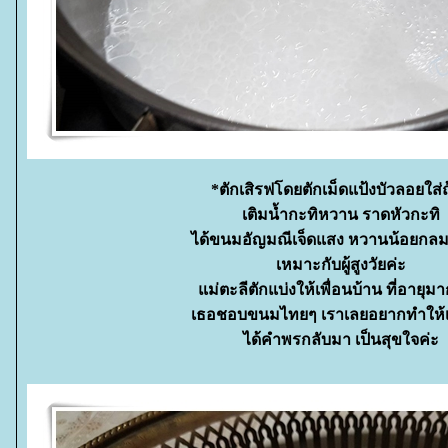
*ตักเสิรฟโดยตักเม็ดแป้งบัวลอยใส่
เติมน้ำกะทิหวาน ราดหัวกะทิ
ได้ขนมอัญมณีเจ็ดแสง หวานน้อยกล
เหมาะกับผู้สูงวัยค่ะ
ม่ตะลีตักแบ่งให้เพื่อนบ้าน ที่อายุม
เธอชอบขนมไทยๆ เราเลยอยากทำให้เ
ได้คำพรกลับมา เป็นสุขใจค่ะ