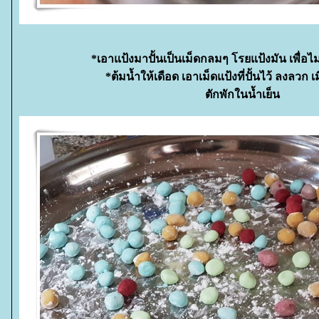
*เอาแป้งมาปั้นเป็นเม็ดกลมๆ โรยแป้งมัน เพื่อไม่
*ต้มน้ำให้เดือด เอาเม็ดแป้งที่ปั้นไว้ ลงลวก เ
ตักพักในน้ำเย็น