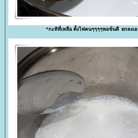
*กะทิที่เหลือ ตั้งไฟคนๆๆๆๆพอข้นดี ยกลง