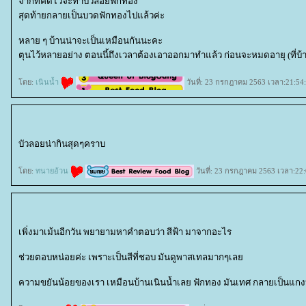
จากที่คิดไว้จะทำบัวลอยฟักทอง
สุดท้ายกลายเป็นบวดฟักทองไปแล้วค่ะ
หลาย ๆ บ้านน่าจะเป็นเหมือนกันนะคะ
ตุนไว้หลายอย่าง ตอนนี้ถึงเวลาต้องเอาออกมาทำแล้ว ก่อนจะหมดอายุ (ที่บ้า
ดย:
เนินน้ำ
วันที่: 23 กรกฎาคม 2563 เวลา:21:54
บัวลอยน่ากินสุดๆคราบ
ดย:
ทนายอ้วน
วันที่: 23 กรกฎาคม 2563 เวลา:22:
เพิ่งมาเม้นอีกวัน พยายามหาคำตอบว่า สีฟ้า มาจากอะไร
ช่วยตอบหน่อยค่ะ เพราะเป็นสีที่ชอบ มันดูพาสเทลมากๆเล
ความขยันน้อยของเรา เหมือนบ้านเนินน้ำเลย ฟักทอง มันเทศ กลายเป็นแก