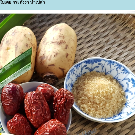
บเตย กระดังงา น้ำเปล่า