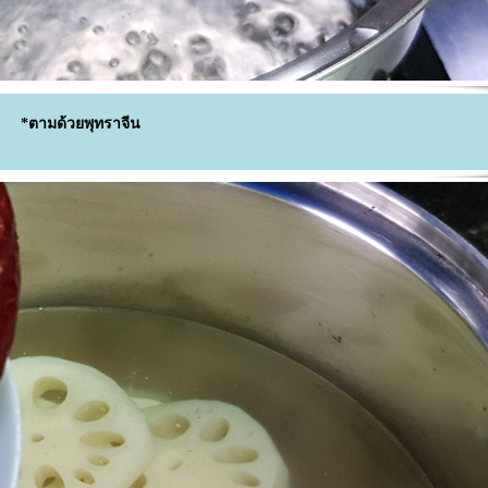
*ตามด้วยพุทราจีน