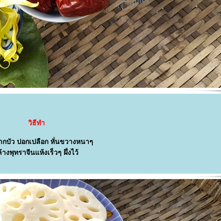
วิธืทำ
ากบัว ปอกเปลือก หั่นขวางหนาๆ
้างพุทราจีนแห้งเร็วๆ ผึ่งไว้