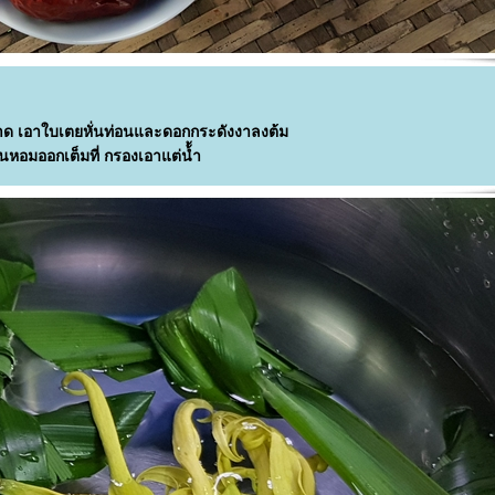
ะอาด เอาใบเตยหั่นท่อนและดอกกระดังงาลงต้ม
่นหอมออกเต็มที่ กรองเอาแต่น้้ำ