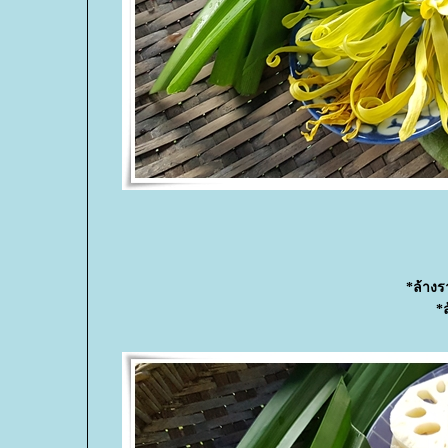
*ล้างร
*ล