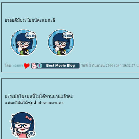
อร่อยดีมีประโยชน์ค่ะแม่ตะลี
ดย:
หอมกร
วันที่: 5 กันยายน 2566 เวลา:10:32:57 น
มะระผัดไข่ เมนูนี้ไม่ได้ทานนานแล้วค่ะ
ม่ตะลีผัดได้ชุ่มฉ่ำน่าทานมากค่ะ