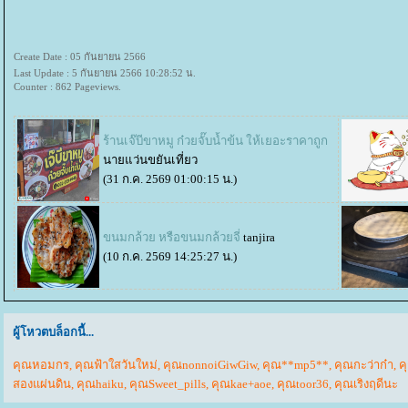
Create Date : 05 กันยายน 2566
Last Update : 5 กันยายน 2566 10:28:52 น.
Counter : 862 Pageviews.
ร้านเจ๊บีขาหมู ก๋วยจั๊บน้ำข้น ให้เยอะราคาถูก
นายแว่นขยันเที่ยว
(31 ก.ค. 2569 01:00:15 น.)
ขนมกล้วย หรือขนมกล้วยจี่
tanjira
(10 ก.ค. 2569 14:25:27 น.)
ผู้โหวตบล็อกนี้...
คุณหอมกร
,
คุณฟ้าใสวันใหม่
,
คุณnonnoiGiwGiw
,
คุณ**mp5**
,
คุณกะว่าก๋า
,
ค
สองแผ่นดิน
,
คุณhaiku
,
คุณSweet_pills
,
คุณkae+aoe
,
คุณtoor36
,
คุณเริงฤดีนะ