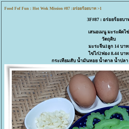
Food Fof Fun : Hot Wok Mission #87 :อร่อยร้อยบาท >1
3F#87 : อร่อยร้อยบา
เสนอเมนู มะระผัดไข
วัตถุดิบ
มะระจีน1ลูก 14 บาท
ไข่ไก่2ฟอง 8.44 บาท
กระเทียมสับ น้ำมันหอย น้ำตาล น้ำปลา