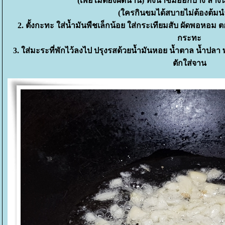
(เพื่อไม่ต้องผัดนาน) ทิ้งน้ำขมออกบ้าง ล้างน
(ใครกินขมได้สบายไม่ต้องต้มน
2. ตั้งกะทะ ใส่น้ำมันพืชเล็กน้อย ใส่กระเทียมสับ ผัดพอหอม ต
กระทะ
3. ใส่มะระที่พักไว้ลงไป ปรุงรสด้วยน้ำมันหอย น้ำตาล น้ำปลา 
ตักใส่จาน