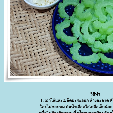
วิธีทำ
1. เอาไส้และเมล็ดมะระออก ล้างสะอาด 
ครไม่ชอบขม ต้มน้ำเดือดใส่เกลือเล็กน้อย 