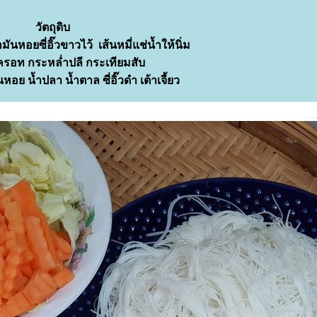
วัตถุดิบ
มันหอยซี่อิ๊วขาวไว้ เส้นหมี่แช่น้ำให้นิ่ม
แครอท กระหล่ำปลี กระเทียมสับ
นหอย น้ำปลา น้ำตาล ซี่อิ๊วดำ เต้าเจี้ยว