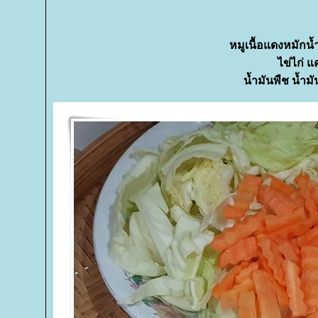
หมูเนื้อแดงหมักน้ำ
ไข่ไก่ 
น้ำมันพืช น้ำมั