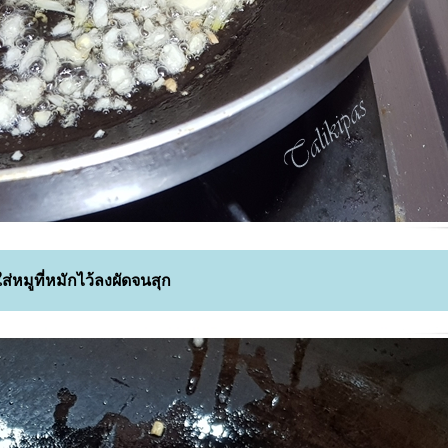
ใส่หมูที่หมักไว้ลงผัดจนสุก