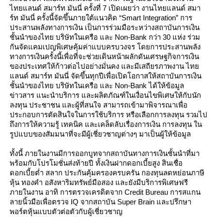
ไทยแลนด์ สมาร์ท มันนี่ ครั้งที่ 7 เปิดเผยว่า งานไทยแลนด์ สมา
ร์ท มันนี่ ครั้งนี้จัดขึ้นภายใต้แนวคิด “Smart Integration” การ
ประสานพลังทางการเงิน เป็นการร่วมมือระหว่างสถาบันการเงิน
ชั้นนำของไทย บริษัทในเครือ และ Non-Bank กว่า 30 แห่ง ร่วม
กันจัดแคมเปญพิเศษคุ้มค่าแบบครบวงจร โดยการประสานพลัง
ทางการเงินครั้งนี้เพื่อที่จะช่วยเดินหน้าผลักดันเศรษฐกิจการเงิน
ของประเทศให้ก้าวต่อไปอย่างมั่นคง และมีเสถียรภาพงาน ไท
ลนด์ สมาร์ท มันนี่ จัดขึ้นทุกปีเพื่อเปิดโอกาสให้สถาบันการเงิน
ชั้นนำของไทย บริษัทในเครือ และ Non-Bank ได้ให้ข้อมูล
ข่าวสาร แนะนำบริการ และผลิตภัณฑ์ในเงื่อนไขพิเศษให้กับนัก
ลงทุน ประชาชน และผู้ที่สนใจ สามารถเข้ามาพิจารณาเพื่อ
ประกอบการตัดสินใจในการใช้บริการ หรือเลือกการลงทุน รวมไป
ถึงการให้ความรู้ เทคนิค และเคล็ดลับเรื่องการเงิน การลงทุน ใน
รูปแบบของสัมมนาที่จะมีผู้เชี่ยวชาญต่างๆ มาเป็นผู้ให้ข้อมูล
ทั้งนี้ ภายในงานมีการออกบูทจากสถาบันทางการเงินชั้นนำที่มา
พร้อมกับโปรโมชั่นส่งท้ายปี ทั้งเงินฝากดอกเบี้ยสูง สินเชื่อ
ดอกเบี้ยต่ำ สลาก ประกันคุ้มครองครบครัน กองทุนลดหย่อนภาษี
หุ้น ทองคำ อสังหาริมทรัพย์มือสอง และยังมีบริการพิเศษฟรี
ภายในงาน อาทิ การตรวจเครดิตจาก Credit Bureau การสแกน
ลายนิ้วมือเพื่อตรวจ IQ จากสถาบัน Super Brain และปรึกษา
พอร์ตหุ้นแบบตัวต่อตัวกับผู้เชี่ยวชาญ