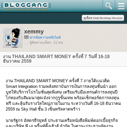
xemmy
ฝากข้อความหลังไมค์
ผู้ติดตามบล็อก : 22 คน
งาน THAILAND SMART MONEY ครั้งที่ 7 วันที่ 16-18
ธันวาคม 2559
งาน THAILAND SMART MONEY ครั้งที่ 7 ภายใต้แนวคิด
Smart Integration รวมพลังสถาบันการเงินการลงทุนชั้นนำ ออก
บูทให้บริการโปรโมชั่นสุดพิเศษ เตรียมรับมือเทรนด์การลงทุนปี
ไก่ทองกับสัมมนาสุดเจ๋งจากกูรูขั้นเทพ พร้อมเช็กพอร์ตการลงทุน
ฟรี และลุ้นรับรางวัลใหญ่ภายในงาน ระหว่างวันที่ 16-18 ธันวาคม
2559 ณ Sky Hall ชั้น 3 เซ็นทรัลลาดพร้าว
นายรัฐกร อัสดรธีรยุทธ์ ประธานเครือหนังสือพิมพ์ดอกเบี้ยธุรกิจ
ละบริษัท พี.เอ.พริ้นท์ติ้งเฮ้าส์ จำกัด ในฐานะประธานจัดงาน