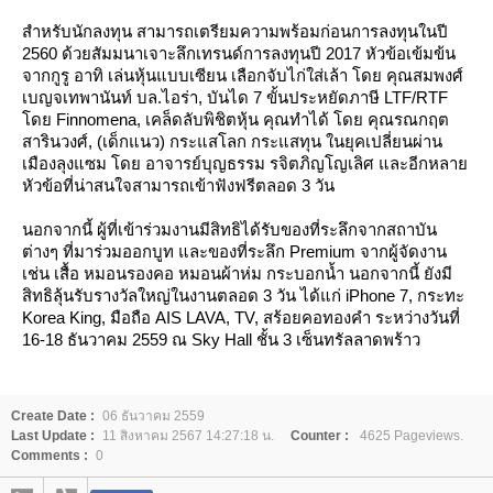
สำหรับนักลงทุน สามารถเตรียมความพร้อมก่อนการลงทุนในปี
2560 ด้วยสัมมนาเจาะลึกเทรนด์การลงทุนปี 2017 หัวข้อเข้มข้น
จากกูรู อาทิ เล่นหุ้นแบบเซียน เลือกจับไก่ใส่เล้า โดย คุณสมพงศ์
เบญจเทพานันท์ บล.ไอร่า, บันได 7 ขั้นประหยัดภาษี LTF/RTF
ดย Finnomena, เคล็ดลับพิชิตหุ้น คุณทำได้ โดย คุณรณกฤต
สารินวงศ์, (เด็กแนว) กระแสโลก กระแสทุน ในยุคเปลี่ยนผ่าน
เมืองลุงแซม โดย อาจารย์บุญธรรม รจิตภิญโญเลิศ และอีกหลา
หัวข้อที่น่าสนใจสามารถเข้าฟังฟรีตลอด 3 วัน
นอกจากนี้ ผู้ที่เข้าร่วมงานมีสิทธิได้รับของที่ระลึกจากสถาบัน
ต่างๆ ที่มาร่วมออกบูท และของที่ระลึก Premium จากผู้จัดงาน
เช่น เสื้อ หมอนรองคอ หมอนผ้าห่ม กระบอกน้ำ นอกจากนี้ ยังมี
สิทธิลุ้นรับรางวัลใหญ่ในงานตลอด 3 วัน ได้แก่ iPhone 7, กระทะ
Korea King, มือถือ AIS LAVA, TV, สร้อยคอทองคำ ระหว่างวันที่
16-18 ธันวาคม 2559 ณ Sky Hall ชั้น 3 เซ็นทรัลลาดพร้าว
Create Date :
06 ธันวาคม 2559
Last Update :
11 สิงหาคม 2567 14:27:18 น.
Counter :
4625 Pageviews.
Comments :
0