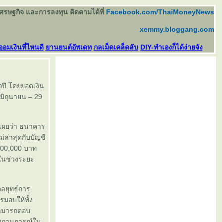
เศรษฐกิจ และการลงทุน ติดตามได้ที่
Facebook.com/ThaiMoneyNews
xemmy.bloggang.com
ออมเงินที่ไหนดี
านยนต์อัพเดท
กลเม็ดเคล็ดลับ
DIY-ทำเองก็ได้ง่ายจัง
อปี โดยยอดเงิน
 มิถุนายน – 29
ดเผยว่า ธนาคาร
่ล่าสุดกับบัญชี
 200,000 บาท
ในช่วงระยะ
กลยุทธ์การ
มอบให้ทั้ง
ะสามารถตอบ
ับสถานการณ์ใน