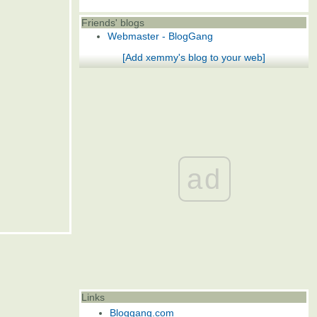
Friends' blogs
Webmaster - BlogGang
[Add xemmy's blog to your web]
ad
Links
Bloggang.com