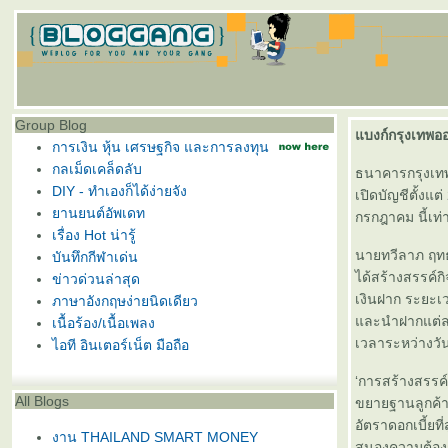
Group Blog
บงก์กรุงเทพออก
การเงิน หุ้น เศรษฐกิจ และการลงทุน
กลเม็ดเคล็ดลับ
ธนาคารกรุงเทพ 
DIY - ทำเองก็ได้ง่ายจัง
เปิดบัญชีตั้งแ
านยนต์อัพเดท
กรกฎาคม นี้เท่า
เรื่อง Hot น่ารู้
นายทวีลาภ ฤทธ
บันทึกกีฬาเด่น
ได้สร้างสรรค์ก
ข่าวด่วนล่าสุด
เงินฝาก ระยะเว
ภาษาอังกฤษง่ายนิดเดียว
ละนำฝากแต่ละย
เนื้อร้อง/เนื้อเพลง
เวลาระหว่างวันพ
ไอที อินเตอร์เน็ต มือถือ
‘การสร้างสรรค์
All Blogs
ขยายฐานลูกค้า
อัตราดอกเบี้ย
งาน THAILAND SMART MONEY
สนองความต้องก