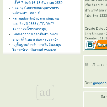
ครั้งที่ 7 วันที่ 16-18 ธันวาคม 2559
เรื่องอัตราเงิน
บลจ.กรุงไทยขายกองทุนตราสาร
ประเภทดังกล่าว
หนี้ต่างประเทศ 1 ปี
ฟน โทร.1333 
ตลาดหลักทรัพย์ฯประกาศกองทุน
อดเยี่ยมปี 2558 (LTF/RMF/
Create Date : 
ตราสารหนี้/ตราสารทุน)
Last Update : 
เทคนิควิธีการเลือกซื้อประกันภั
Counter : 115
รถยนต์ให้เหมาะสมและประหยัด
กฎพื้นฐานสำหรับการเริ่มต้นลงทุน
ดยวอร์เรน บัฟเฟตต์ (Warren
Buffet)
บลจ. กรุงไทย ฉวยจังหวะตลาดหุ้น
ปรับลงแรง เปิดขายกองทุน
ดีจ้า เก๊าแวะม
TRIG5-2 วันที่ 8-15 มกราคมนี้
ธนาคารทิสโก้เปิดตัวเงินฝากรับปี
หม่ ออมทรัพย์ไดมอนด์ เสนออัตรา
ดย:
gaopann
ดอกเบี้ยสูง 3% ต่อปี
ad
บลจ. ทิสโก้ เปิดเสนอขาย “กองทุน
เปิด ทิสโก้ เจแปน อิควิตี้ ทริกเกอร์
ชื่อ :
8% #2” วันที่ 2- 9 ม.ค. 2557
การ์ตูนเม่าอินเวสเตอร์ ต้อนรับวัน