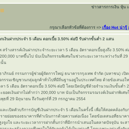
ข่าวสารการเงิน หุ้น 
กรุณาเลือกหัวข้อที่ต้องการ =>
เรื่อง Hot น่ารู้
เงินฝากประจำ 5 เดือน ดอกเบี้ย 3.50% ต่อปี รับฝากขั้นต่ำ 2 แสน
สร้างสรรค์เงินฝากประจำระยะเวลา 5 เดือน อัตราดอกเบี้ยสูงถึง 3.50% ต่
ต่ 200,000 บาทขึ้นไป นับเป็นกิจกรรมพิเศษในช่วงระยะเวลาระหว่างวันที่ 29
นั้น
าภิรมย์ กรรมการผู้ช่วยผู้จัดการใหญ่ ธนาคารกรุงเทพ จำกัด (มหาชน) เปิ
ิจกรรมเชิญชวนกลุ่มลูกค้าทั่วไปที่มีถิ่นฐานอยู่ในประเทศไทย ด้วยข้อเสนอใหม
ลา 5 เดือน อัตราดอกเบี้ย 3.50% ต่อปี โดยเปิดบัญชีด้วยจำนวนเงินขั้นต่ำ
อดเงินฝากไม่ต่ำกว่า 200,000 บาท นับเป็นกิจกรรมรณรงค์เงินฝากพิเศษ
ุธที่ 29 มิถุนายน ถึงวันศุกร์ที่ 29 กรกฎาคม 2554
และเปิดตัวบริการบัญชีเงินฝากประจำ 5 เดือนในครั้งนี้ เพื่อให้สอดคล้องกับ
รายย่อยของธนาคารที่ดำเนินการด้วยความต่อเนื่อง โดยข้อเดสนอที่ธนาคาร
ที่สูงจูงใจ และระยะเวลาการฝากสั้นกว่าที่มีการนำเสนอในตลาดปัจจุบัน จ
ารและสร้างความพึงพอใจให้กับลูกค้าได้เป็นอย่างดี โดยเฉพาะอย่างยิ่งก