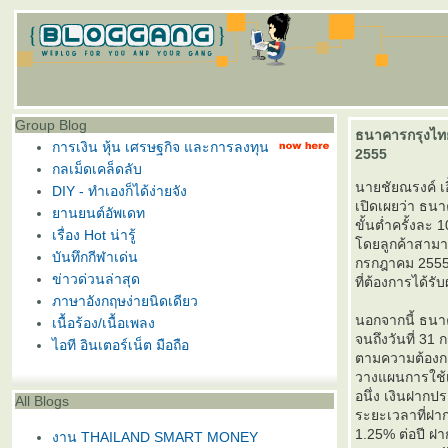
Group Blog
ธนาคารกรุงไทย 
การเงิน หุ้น เศรษฐกิจ และการลงทุน
2555
กลเม็ดเคล็ดลับ
นายชัยณรงค์ เ
DIY - ทำเองก็ได้ง่ายจัง
เปิดเผยว่า ธนา
านยนต์อัพเดท
ขั้นต่ำครั้งละ
เรื่อง Hot น่ารู้
ดยลูกค้าสามารถ
บันทึกกีฬาเด่น
กรกฎาคม 2555 ซึ
ข่าวด่วนล่าสุด
ที่ต้องการได้
ภาษาอังกฤษง่ายนิดเดียว
นอกจากนี้ ธนา
เนื้อร้อง/เนื้อเพลง
จนถึงวันที่ 31
ไอที อินเตอร์เน็ต มือถือ
ตามความต้องกา
วางแผนการใช้เ
อนึ่ง เงินฝากป
All Blogs
ระยะเวลาที่ฝาก
1.25% ต่อปี ฝา
งาน THAILAND SMART MONEY