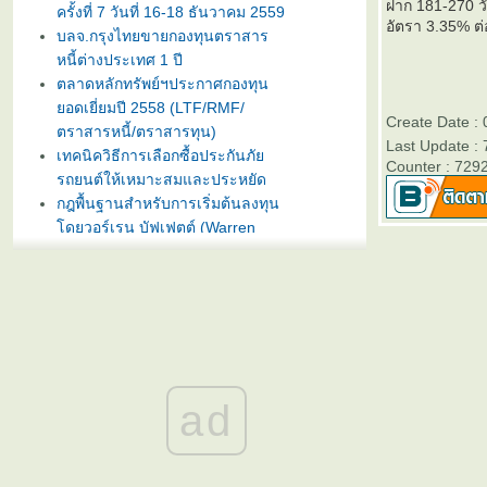
ฝาก 181-270 วั
ครั้งที่ 7 วันที่ 16-18 ธันวาคม 2559
อัตรา 3.35% ต่
บลจ.กรุงไทยขายกองทุนตราสาร
หนี้ต่างประเทศ 1 ปี
ตลาดหลักทรัพย์ฯประกาศกองทุน
อดเยี่ยมปี 2558 (LTF/RMF/
Create Date : 
ตราสารหนี้/ตราสารทุน)
Last Update : 
เทคนิควิธีการเลือกซื้อประกันภั
Counter : 729
รถยนต์ให้เหมาะสมและประหยัด
กฎพื้นฐานสำหรับการเริ่มต้นลงทุน
ดยวอร์เรน บัฟเฟตต์ (Warren
Buffet)
บลจ. กรุงไทย ฉวยจังหวะตลาดหุ้น
ปรับลงแรง เปิดขายกองทุน
TRIG5-2 วันที่ 8-15 มกราคมนี้
ธนาคารทิสโก้เปิดตัวเงินฝากรับปี
หม่ ออมทรัพย์ไดมอนด์ เสนออัตรา
ดอกเบี้ยสูง 3% ต่อปี
ad
บลจ. ทิสโก้ เปิดเสนอขาย “กองทุน
เปิด ทิสโก้ เจแปน อิควิตี้ ทริกเกอร์
8% #2” วันที่ 2- 9 ม.ค. 2557
การ์ตูนเม่าอินเวสเตอร์ ต้อนรับวัน