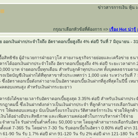
ข่าวสารการเงิน หุ้น 
กรุณาเลือกหัวข้อที่ต้องการ =>
เรื่อง Hot น่ารู้
ออกเงินฝากประจำใจถึง อัตราดอกเบี้ยสูงถึง 4% ต่อปี วันที่ 7 มิถุนายน - 
อื้อสิทธิชัย ผู้อำนวยการฝ่ายอาวุโส สายงานธุรกิจรายย่อยและเครือข่าย ธ
คารได้ออกเงินฝากประจำใจถึง อัตราดอกเบี้ยสูงถึง 4% ต่อปี ระยะเวลาฝาก 
 10,000 บาท จ่ายดอกเบี้ยทุกเดือน สำหรับลูกค้าทุกประเภท ทั้งบุคคลธรรมดา
เปิดบัญชีเงินฝากได้ที่ทุกสาขาทั่วประเทศกว่า 1,000 แห่ง ระหว่างวันที่ 7 
่งอัตราดอกเบี้ยดังกล่าวอาจเป็นอัตราดอกเบี้ยเงินฝากที่สูงที่สุดในปีนี้ เหม
รับผลตอบแทนสูง สำหรับเงินฝากระยะยาว
คารยังได้ขยายเวลารับอัตราดอกเบี้ยสูงสุด 3.35% ต่อปี สำหรับเงินฝากปร
 กรกฎาคมนี้ ซึ่งเงินฝากดังกล่าวเป็นเงินฝากประจำ ที่ลูกค้าสามารถเลือกวัน
ร ให้ผลตอบแทนสูง นับเป็นครั้งแรกในประวัติศาสตร์การเงิน ช่วยให้ลูกค
งินได้อย่างมีประสิทธิภาพ และเพิ่มความคล่องตัวในการบริหารค่าใช้จ่า
ระจำตามใจ รับฝากขั้นต่ำครั้งละ 50,000 บาท โดยลูกค้าสามารถเลือกรับอัต
ตั้งแต่ 7-365 วัน โดยฝาก 7-30 วัน รับดอกเบี้ยในอัตรา 0.80% ต่อปี ฝาก 31
ก 61-90 วัน รับ 1.7% ต่อปี ฝาก 91-120 วัน รับ 2% ต่อปี ฝาก 121-180 วัน ร