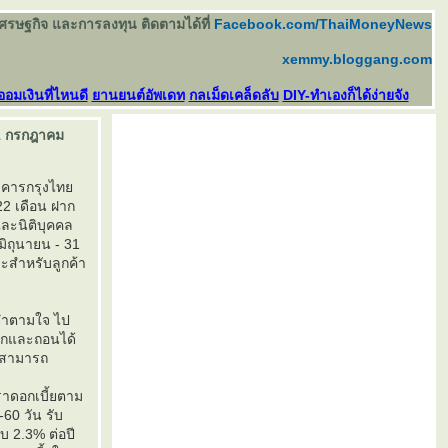
เศรษฐกิจ และการลงทุน ติดตามได้ที่
Facebook.com/ThaiMoneyNews
xemmy.bloggang.com
ออมเงินที่ไหนดี
านยนต์อัพเดท
กลเม็ดเคล็ดลับ
DIY-ทำเองก็ได้ง่ายจัง
31 กรกฎาคม
นาคารกรุงไท
22 เดือน ฝาก
และนิติบุคคล
มิถุนายน - 31
าะสำหรับลูกค้า
ะจำตามใจ ไป
ฝากและถอนได้
้าสามารถ
ราดอกเบี้ยตาม
-60 วัน รับ
ับ 2.3% ต่อปี