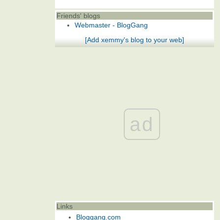
Friends' blogs
Webmaster - BlogGang
[Add xemmy's blog to your web]
ad
Links
Bloggang.com