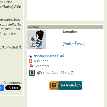
คาร Union
รือหุ้นกู้บริษัท
ทรัพย์สินเป็นก
ชนและ/หรือ เงิน
xemmy
เวลานานประมาณ
Location :
ี่ยงจากอัตรา
[Profile ทั้งหมด]
.37% ต่อปี ซึ่ง
ฝากข้อความหลังไมค์
Rss Feed
Smember
ผู้ติดตามบล็อก : 22 คน [
?
]
0 comments
k