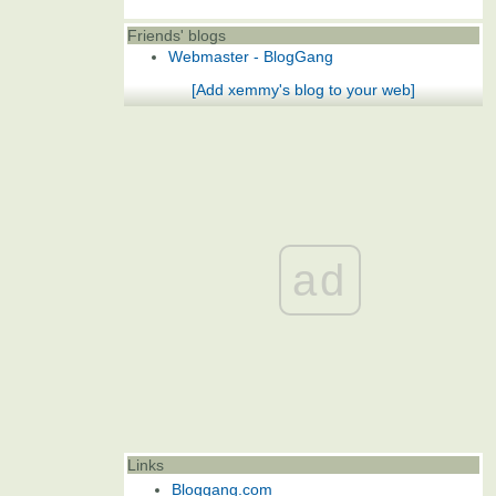
Friends' blogs
Webmaster - BlogGang
[Add xemmy's blog to your web]
ad
Links
Bloggang.com