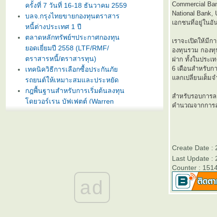
Commercial Ban
ครั้งที่ 7 วันที่ 16-18 ธันวาคม 2559
National Bank, U
บลจ.กรุงไทยขายกองทุนตราสาร
เอกชนที่อยู่ในอ
หนี้ต่างประเทศ 1 ปี
ตลาดหลักทรัพย์ฯประกาศกองทุน
เราจะเปิดให้มีก
อดเยี่ยมปี 2558 (LTF/RMF/
องทุนรวม กองทุน
ตราสารหนี้/ตราสารทุน)
ฝาก ทั้งในประ
6 เดือนสำหรับก
เทคนิควิธีการเลือกซื้อประกันภั
ลกเปลี่ยนเต็ม
รถยนต์ให้เหมาะสมและประหยัด
กฎพื้นฐานสำหรับการเริ่มต้นลงทุน
สำหรับรอบการลง
ดยวอร์เรน บัฟเฟตต์ (Warren
คำนวณจากการลง
Buffet)
บลจ. กรุงไทย ฉวยจังหวะตลาดหุ้น
ปรับลงแรง เปิดขายกองทุน
TRIG5-2 วันที่ 8-15 มกราคมนี้
Create Date :
ธนาคารทิสโก้เปิดตัวเงินฝากรับปี
Last Update :
หม่ ออมทรัพย์ไดมอนด์ เสนออัตรา
Counter : 151
ดอกเบี้ยสูง 3% ต่อปี
ad
บลจ. ทิสโก้ เปิดเสนอขาย “กองทุน
เปิด ทิสโก้ เจแปน อิควิตี้ ทริกเกอร์
8% #2” วันที่ 2- 9 ม.ค. 2557
การ์ตูนเม่าอินเวสเตอร์ ต้อนรับวัน