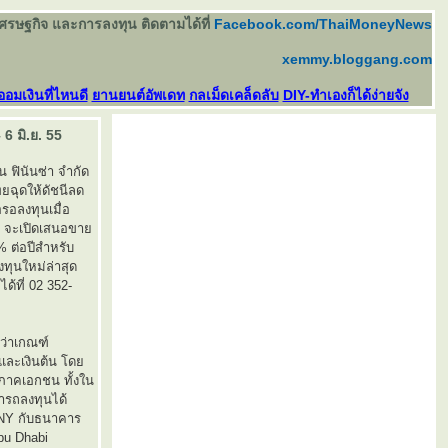
เศรษฐกิจ และการลงทุน ติดตามได้ที่
Facebook.com/ThaiMoneyNews
xemmy.bloggang.com
ออมเงินที่ไหนดี
านยนต์อัพเดท
กลเม็ดเคล็ดลับ
DIY-ทำเองก็ได้ง่ายจัง
6 มิ.ย. 55
 ฟินันซ่า จำกัด
ทยฉุดให้ดัชนีลด
รอลงทุนเมื่อ
3) จะเปิดเสนอขา
% ต่อปีสำหรับ
ทุนใหม่ล่าสุด
ด้ที่ 02 352-
ว่าเกณฑ์
ยและเงินต้น โด
ภาคเอกชน ทั้งใน
ารถลงทุนได้
CNY กับธนาคาร
bu Dhabi