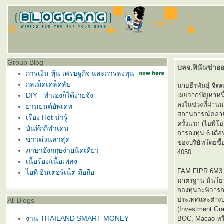
Group Blog
บลจ.ฟินันซ่าออ
การเงิน หุ้น เศรษฐกิจ และการลงทุน
กลเม็ดเคล็ดลับ
นายธีรพันธุ์ จิ
DIY - ทำเองก็ได้ง่ายจัง
เผยจากปัญหาหนี้
ลงในช่วงที่ผ่าน
านยนต์อัพเดท
สถานการณ์คลายต
เรื่อง Hot น่ารู้
ครั้งแรก (ไอพีโ
บันทึกกีฬาเด่น
การลงทุน 6 เดื
ข่าวด่วนล่าสุด
ของบริษัทโดยซื้อ
ภาษาอังกฤษง่ายนิดเดียว
4050
เนื้อร้อง/เนื้อเพลง
FAM FIPR 6M3 เ
ไอที อินเตอร์เน็ต มือถือ
มาตรฐาน มีนโยบ
กองทุนจะพิจารณ
ประเทศและต่างป
All Blogs
(Investment Gr
งาน THAILAND SMART MONEY
BOC, Macao หรื