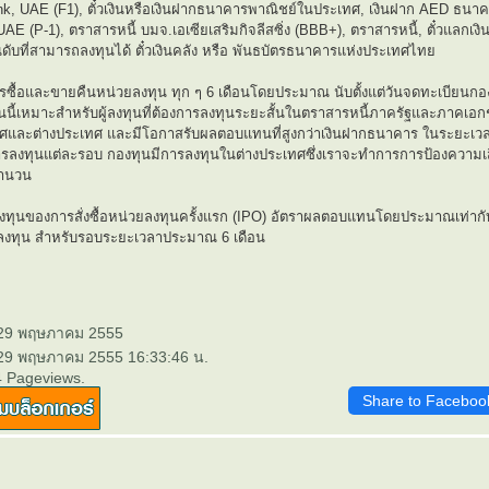
k, UAE (F1), ตั๋วเงินหรือเงินฝากธนาคารพาณิชย์ในประเทศ, เงินฝาก AED ธนา
AE (P-1), ตราสารหนี้ บมจ.เอเซียเสริมกิจลีสซิ่ง (BBB+), ตราสารหนี้, ตั๋วแลกเงิน/ห
ันดับที่สามารถลงทุนได้ ตั๋วเงินคลัง หรือ พันธบัตรธนาคารแห่งประเทศไท
ารซื้อและขายคืนหน่วยลงทุน ทุก ๆ 6 เดือนโดยประมาณ นับตั้งแต่วันจดทะเบียนกอง
นี้เหมาะสำหรับผู้ลงทุนที่ต้องการลงทุนระยะสั้นในตราสารหนี้ภาครัฐและภาคเอก
เทศและต่างประเทศ และมีโอกาสรับผลตอบแทนที่สูงกว่าเงินฝากธนาคาร ในระยะ
ารลงทุนแต่ละรอบ กองทุนมีการลงทุนในต่างประเทศซึ่งเราจะทำการการป้องความเส
จำนวน
ทุนของการสั่งซื้อหน่วยลงทุนครั้งแรก (IPO)
อัตราผลตอบแทนโดยประมาณเท่ากับ 3
ทุน สำหรับรอบระยะเวลาประมาณ 6 เดือน
 29 พฤษภาคม 2555
 29 พฤษภาคม 2555 16:33:46 น.
4 Pageviews.
Share to Faceboo