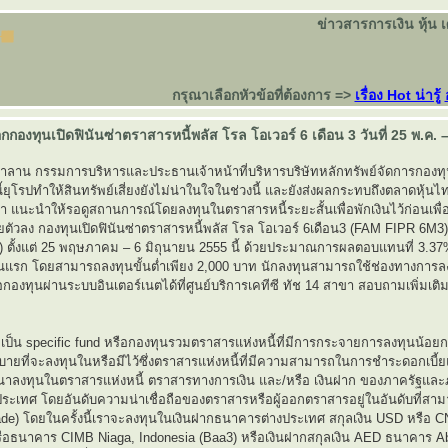
ข่าวสารการเงิน หุ้น 
กรุณาเลือกหัวข้อที่ต้องการ =>
เรื่อง Hot น่ารู้
กกองทุนเปิดฟินันซ่าตราสารหนี้พลัส โรล โอเวอร์ 6 เดือน 3 วันที่ 25 พ.ค. – 
ตตาลาน กรรมการบริหารและประธานเจ้าหน้าที่บริหารบริษัทหลักทรัพย์จัดการกองทุน
ยุโรปทำให้สินทรัพย์เสี่ยงยังไม่น่าในใจในช่วงนี้ และยังส่งผลกระทบถึงตลาดหุ้นไ
มา แนะนำให้รอดูสถานการณ์โดยลงทุนในตราสารหนี้ระยะสั้นเพื่อพักเงินไว้ก่อนเพื่อ
ัวลง กองทุนเปิดฟินันซ่าตราสารหนี้พลัส โรล โอเวอร์ 6เดือน3 (FAM FIPR 6M
อ) ตั้งแต่ 25 พฤษภาคม – 6 มิถุนายน 2555 นี้ ด้วยประมาณการผลตอบแทนที่ 3.37
อนแรก โดยสามารถลงทุนขั้นต่ำเพียง 2,000 บาท นักลงทุนสามารถใช้ช่องทางการลง
กองทุนผ่านระบบอินเตอร์เนตได้ที่ศูนย์บริการเคทีซี ทัช 14 สาขา สอบถามเพิ่มเติมไ
ป็น specific fund หรือกองทุนรวมตราสารแห่งหนี้ที่มีการกระจายการลงทุนน้อยก
ายที่จะลงทุนในหรือมีไว้ซึ่งตราสารแห่งหนี้ที่มีความสามารถในการชำระดอกเบี้
าลงทุนในตราสารแห่งหนี้ ตราสารทางการเงิน และ/หรือ เงินฝาก ของภาครัฐและ
ระเทศ โดยอันดับความน่าเชื่อถือของตราสารหรือผู้ออกตราสารอยู่ในอันดับที่สาม
ade) โดยในครั้งนี้เราจะลงทุนในเงินฝากธนาคารต่างประเทศ สกุลเงิน USD หรือ 
อธนาคาร CIMB Niaga, Indonesia (Baa3) หรือเงินฝากสกุลเงิน AED ธนาคาร A