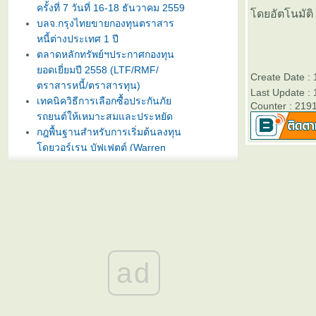
ครั้งที่ 7 วันที่ 16-18 ธันวาคม 2559
ดยอัตโนมัติ
บลจ.กรุงไทยขายกองทุนตราสาร
หนี้ต่างประเทศ 1 ปี
ตลาดหลักทรัพย์ฯประกาศกองทุน
อดเยี่ยมปี 2558 (LTF/RMF/
Create Date :
ตราสารหนี้/ตราสารทุน)
Last Update :
เทคนิควิธีการเลือกซื้อประกันภั
Counter : 219
รถยนต์ให้เหมาะสมและประหยัด
กฎพื้นฐานสำหรับการเริ่มต้นลงทุน
ดยวอร์เรน บัฟเฟตต์ (Warren
Buffet)
บลจ. กรุงไทย ฉวยจังหวะตลาดหุ้น
ปรับลงแรง เปิดขายกองทุน
TRIG5-2 วันที่ 8-15 มกราคมนี้
ธนาคารทิสโก้เปิดตัวเงินฝากรับปี
หม่ ออมทรัพย์ไดมอนด์ เสนออัตรา
ดอกเบี้ยสูง 3% ต่อปี
ad
บลจ. ทิสโก้ เปิดเสนอขาย “กองทุน
เปิด ทิสโก้ เจแปน อิควิตี้ ทริกเกอร์
8% #2” วันที่ 2- 9 ม.ค. 2557
การ์ตูนเม่าอินเวสเตอร์ ต้อนรับวัน