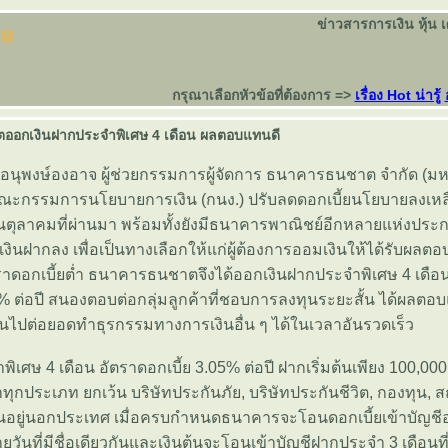
ข่าวสารการเงิน หุ้น 
กรุณาเลือกหัวข้อที่ต้องการ =>
เรื่อง Hot น่ารู้
อกเงินฝากประจำพิเศษ 4 เดือน ผลตอบแทนดี
 อนุพงษ์องอาจ ผู้ช่วยกรรมการผู้จัดการ ธนาคารธนชาต จำกัด (ม
คณะกรรมการนโยบายการเงิน (กนง.) ปรับลดดอกเบี้ยนโยบายลงเหล
อนตุลาคมที่ผ่านมา พร้อมทั้งยังมีธนาคารพาณิชย์อีกหลายแห่งปร
เงินฝากลง เพื่อเป็นทางเลือกให้แก่ผู้ต้องการออมเงินให้ได้รับผลตอ
าดอกเบี้ยต่ำ ธนาคารธนชาตจึงได้ออกเงินฝากประจำพิเศษ 4 เดือน
5% ต่อปี สนองตอบต่อกลุ่มลูกค้าที่ชอบการลงทุนระยะสั้น ได้ผลตอบ
นไปต่อยอดทำธุรกรรมทางการเงินอื่น ๆ ได้ในเวลาอันรวดเร็ว
ิเศษ 4 เดือน อัตราดอกเบี้ย 3.05% ต่อปี ฝากเริ่มต้นเพียง 100,000
ทุกประเภท ยกเว้น บริษัทประกันภัย, บริษัทประกันชีวิต, กองทุน, 
ฐานอยู่นอกประเทศ เมื่อครบกำหนดธนาคารจะโอนดอกเบี้ยเข้าบัญชี
ันที่มีชื่อเดียวกันและเงินต้นจะโอนเข้าบัญชีฝากประจำ 3 เดือนที่ม