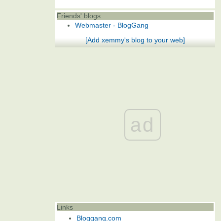
Friends' blogs
Webmaster - BlogGang
[Add xemmy's blog to your web]
ad
Links
Bloggang.com