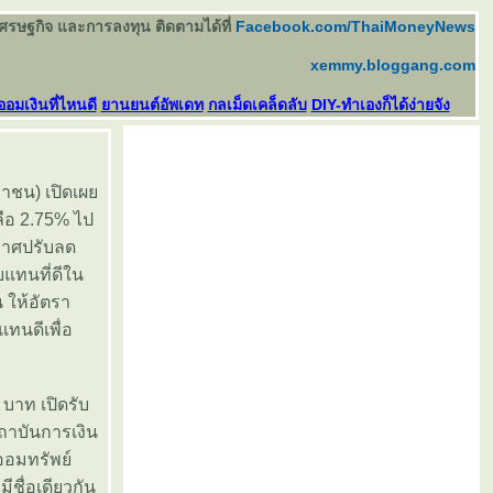
เศรษฐกิจ และการลงทุน ติดตามได้ที่
Facebook.com/ThaiMoneyNews
xemmy.bloggang.com
ออมเงินที่ไหนดี
านยนต์อัพเดท
กลเม็ดเคล็ดลับ
DIY-ทำเองก็ได้ง่ายจัง
หาชน) เปิดเผ
ือ 2.75% ไป
ะกาศปรับลด
บแทนที่ดีใน
 ให้อัตรา
แทนดีเพื่อ
 บาท เปิดรับ
สถาบันการเงิน
ออมทรัพย์
ีชื่อเดียวกัน