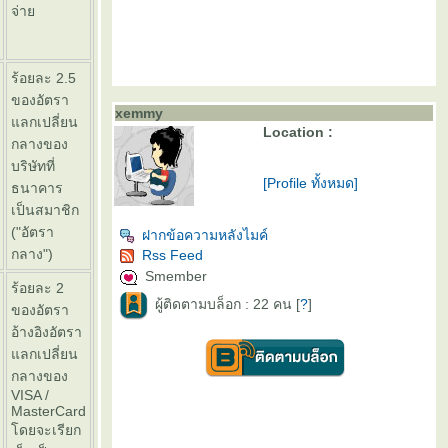
จ่า
ร้อยละ 2.5
ของอัตรา
xemmy
ลกเปลี่ยน
Location :
กลางของ
บริษัทที่
[Profile ทั้งหมด]
ธนาคาร
เป็นสมาชิก
("อัตรา
ฝากข้อความหลังไมค์
กลาง")
Rss Feed
Smember
ร้อยละ 2
ผู้ติดตามบล็อก : 22 คน [
?
]
ของอัตรา
อ้างอิงอัตรา
ลกเปลี่ยน
กลางของ
VISA /
MasterCard
ดยจะเรียก