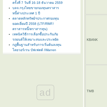
ครั้งที่ 7 วันที่ 16-18 ธันวาคม 2559
บลจ.กรุงไทยขายกองทุนตราสาร
หนี้ต่างประเทศ 1 ปี
ตลาดหลักทรัพย์ฯประกาศกองทุน
อดเยี่ยมปี 2558 (LTF/RMF/
ตราสารหนี้/ตราสารทุน)
เทคนิควิธีการเลือกซื้อประกันภั
รถยนต์ให้เหมาะสมและประหยัด
KBANK
กฎพื้นฐานสำหรับการเริ่มต้นลงทุน
ดยวอร์เรน บัฟเฟตต์ (Warren
Buffet)
บลจ. กรุงไทย ฉวยจังหวะตลาดหุ้น
ปรับลงแรง เปิดขายกองทุน
TRIG5-2 วันที่ 8-15 มกราคมนี้
ธนาคารทิสโก้เปิดตัวเงินฝากรับปี
หม่ ออมทรัพย์ไดมอนด์ เสนออัตรา
ดอกเบี้ยสูง 3% ต่อปี
ad
บลจ. ทิสโก้ เปิดเสนอขาย “กองทุน
TMB
เปิด ทิสโก้ เจแปน อิควิตี้ ทริกเกอร์
8% #2” วันที่ 2- 9 ม.ค. 2557
การ์ตูนเม่าอินเวสเตอร์ ต้อนรับวัน