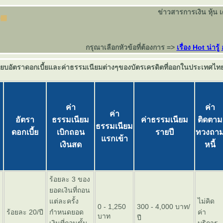
ข่าวสารการเงิน หุ้น 
กรุณาเลือกหัวข้อที่ต้องการ =>
เรื่อง Hot น่ารู้
ียบอัตราดอกเบี้ยและค่าธรรมเนียมต่างๆของบัตรเครดิตที่ออกในประเทศไ
ค่า
ค่า
ค่า
อัตรา
ธรรมเนียม
ค่าธรรมเนียม
ติดตาม
ธรรมเนียม
ดอกเบี้
เบิกถอน
รายปี
ทวงถา
รกเข้า
เงินสด
หนี้
ร้อยละ 3 ของ
อดเงินที่ถอน
ต่ละครั้ง
ไม่คิด
0 - 1,250
300 - 4,000 บาท/
ร้อยละ 20/ปี
กำหนดยอด
ค่า
บาท
ปี