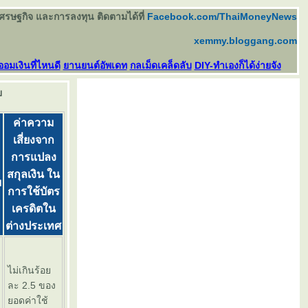
เศรษฐกิจ และการลงทุน ติดตามได้ที่
Facebook.com/ThaiMoneyNews
xemmy.bloggang.com
ออมเงินที่ไหนดี
านยนต์อัพเดท
กลเม็ดเคล็ดลับ
DIY-ทำเองก็ได้ง่ายจัง
ท
ค่าความ
เสี่ยงจาก
การแปลง
สกุลเงิน ใน
ม
การใช้บัตร
เครดิตใน
ต่างประเทศ
ไม่เกินร้อ
ละ 2.5 ของ
อดค่าใช้