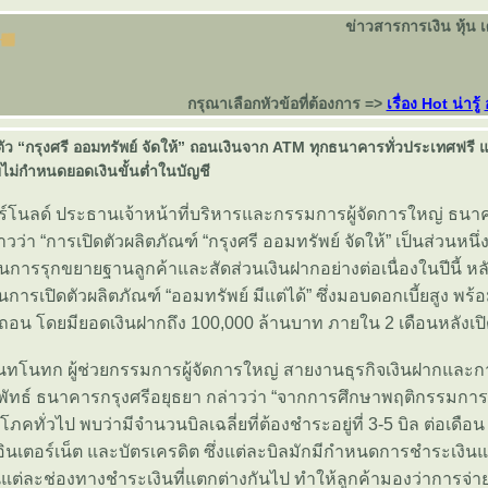
ข่าวสารการเงิน หุ้น 
กรุณาเลือกหัวข้อที่ต้องการ =>
เรื่อง Hot น่ารู้
ดตัว “กรุงศรี ออมทรัพย์ จัดให้” ถอนเงินจาก ATM ทุกธนาคารทั่วประเทศฟรี 
ไม่กำหนดยอดเงินขั้นต่ำในบัญชี
ร์โนลด์ ประธานเจ้าหน้าที่บริหารและกรรมการผู้จัดการใหญ่ ธนา
าวว่า “การเปิดตัวผลิตภัณฑ์ “กรุงศรี ออมทรัพย์ จัดให้” เป็นส่วนหนึ
รรุกขยายฐานลูกค้าและสัดส่วนเงินฝากอย่างต่อเนื่องในปีนี้ ห
การเปิดตัวผลิตภัณฑ์ “ออมทรัพย์ มีแต่ได้” ซึ่งมอบดอกเบี้ยสูง พ
ถอน โดยมียอดเงินฝากถึง 100,000 ล้านบาท ภายใน 2 เดือนหลังเปิ
นทโนทก ผู้ช่วยกรรมการผู้จัดการใหญ่ สายงานธุรกิจเงินฝากและ
พัทธ์ ธนาคารกรุงศรีอยุธยา กล่าวว่า “จากการศึกษาพฤติกรรมก
ิโภคทั่วไป พบว่ามีจำนวนบิลเฉลี่ยที่ต้องชำระอยู่ที่ 3-5 บิล ต่อเดือน 
อินเตอร์เน็ต และบัตรเครดิต ซึ่งแต่ละบิลมักมีกำหนดการชำระเงิน
ต่ละช่องทางชำระเงินที่แตกต่างกันไป ทำให้ลูกค้ามองว่าการจ่ายบิ