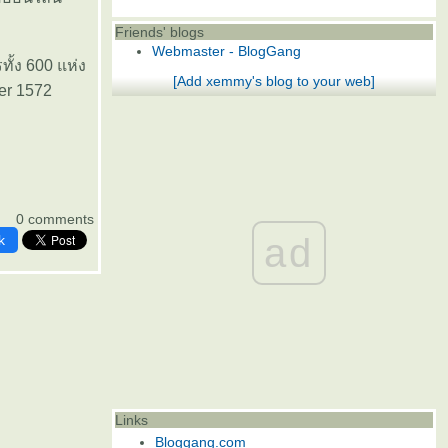
Friends' blogs
Webmaster - BlogGang
ทั้ง 600 แห่ง
[Add xemmy's blog to your web]
ter 1572
0 comments
ad
k
Links
Bloggang.com