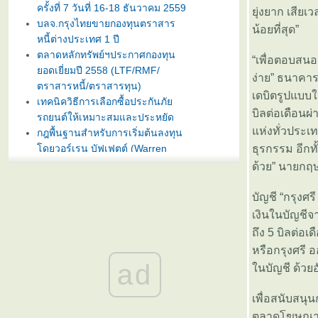
ครั้งที่ 7 วันที่ 16-18 ธันวาคม 2559
ุ่งยาก เสียเ
บลจ.กรุงไทยขายกองทุนตราสาร
น้อยที่สุด”
หนี้ต่างประเทศ 1 ปี
ตลาดหลักทรัพย์ฯประกาศกองทุน
“เพื่อตอบสนอ
อดเยี่ยมปี 2558 (LTF/RMF/
ง่าย” ธนาคาร
ตราสารหนี้/ตราสารทุน)
เดบิตรูปแบบใ
เทคนิควิธีการเลือกซื้อประกันภั
บิลต่อเดือน
รถยนต์ให้เหมาะสมและประหยัด
ห่งทั่วประเท
กฎพื้นฐานสำหรับการเริ่มต้นลงทุน
ดยวอร์เรน บัฟเฟตต์ (Warren
ธุรกรรม อีกท
Buffet)
ด้วย” นายกฤษ
บลจ. กรุงไทย ฉวยจังหวะตลาดหุ้น
ปรับลงแรง เปิดขายกองทุน
บัญชี “กรุงศ
TRIG5-2 วันที่ 8-15 มกราคมนี้
เงินในบัญชีจา
ธนาคารทิสโก้เปิดตัวเงินฝากรับปี
ถึง 5 บิลต่อ
หม่ ออมทรัพย์ไดมอนด์ เสนออัตรา
หรือกรุงศรี 
ดอกเบี้ยสูง 3% ต่อปี
ad
นบัญชี ด้วย
บลจ. ทิสโก้ เปิดเสนอขาย “กองทุน
เปิด ทิสโก้ เจแปน อิควิตี้ ทริกเกอร์
เพื่อสนับสนุ
8% #2” วันที่ 2- 9 ม.ค. 2557
การ์ตูนเม่าอินเวสเตอร์ ต้อนรับวัน
ตลาดโฆษณาและ