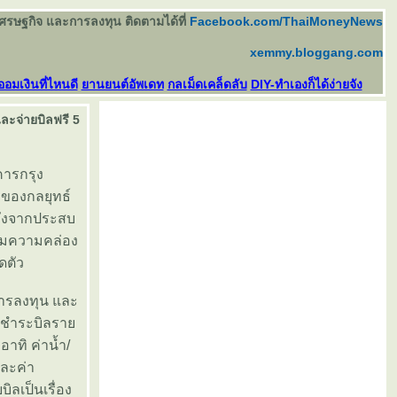
เศรษฐกิจ และการลงทุน ติดตามได้ที่
Facebook.com/ThaiMoneyNews
xemmy.bloggang.com
ออมเงินที่ไหนดี
านยนต์อัพเดท
กลเม็ดเคล็ดลับ
DIY-ทำเองก็ได้ง่ายจัง
และจ่ายบิลฟรี 5
คารกรุง
่งของกลยุทธ์
ลังจากประสบ
ร้อมความคล่อง
ดตัว
การลงทุน และ
ารชำระบิลรา
อาทิ ค่าน้ำ/
และค่า
ลเป็นเรื่อง