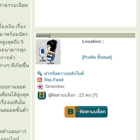
ค่าธรรมเนียม
งเงิน เรื่อง
ี่มาพร้อมบัตร
xemmy
Location :
สูงสุดถึง 5
็มธนาคารทุก
[Profile ทั้งหมด]
างการทำ
ๆ ที่เกิดขึ้น
ฝากข้อความหลังไมค์
Rss Feed
Smember
อมสอบถามยอด
ดือนได้สูงสุด
ผู้ติดตามบล็อก : 22 คน [
?
]
ื่องเอทีเอ็ม
หนดยอดขั้นต่ำ
้จัดทำแผนการ
่อออนไลน์