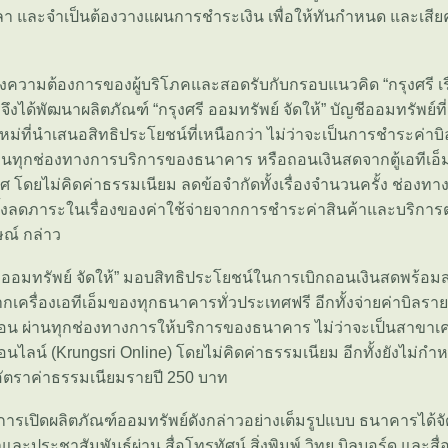
วลา และจำเป็นต้องวางแผนการชำระเงิน เพื่อให้ทันกำหนด และเสีย
งความต้องการของผู้บริโภคและสอดรับกับกรอบแนวคิด “กรุงศรี เรื่อ
จึงได้พัฒนาผลิตภัณฑ์ “กรุงศรี ออมทรัพย์ จัดให้” บัญชีออมทรัพย์ท
หม่ที่นำเสนอสิทธิประโยชน์ที่เหนือกว่า ไม่ว่าจะเป็นการชำระค่าบิล
ผ่านทุกช่องทางการบริการของธนาคาร หรือถอนเงินสดจากตู้เอทีเอ
ศ โดยไม่คิดค่าธรรมเนียม ลดข้อจำกัดทั้งเรื่องจำนวนครั้ง ช่องท
ั้งลดภาระในเรื่องของค่าใช้จ่ายจากการชำระค่าสินค้าและบริการต่าง
ณ์ กล่าว
รี ออมทรัพย์ จัดให้” มอบสิทธิประโยชน์ในการเบิกถอนเงินสดพร้
กเครื่องเอทีเอ็มของทุกธนาคารทั่วประเทศฟรี อีกทั้งจ่ายค่าบิลรายเ
เดือน ผ่านทุกช่องทางการให้บริการของธนาคาร ไม่ว่าจะเป็นสาขาเคร
ออนไลน์ (Krungsri Online) โดยไม่คิดค่าธรรมเนียม อีกทั้งยังไม่กำ
อัตราค่าธรรมเนียมรายปี 250 บาท
นการเปิดผลิตภัณฑ์ออมทรัพย์ดังกล่าวอย่างเต็มรูปแบบ ธนาคารได
ประชาสัมพันธ์ผ่าน สื่อโทรทัศน์ สิ่งพิมพ์ วิทยุ บิลบอร์ด และสื