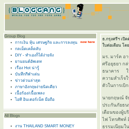
Group Blog
ธ.กรุงศรีฯ เปิ
การเงิน หุ้น เศรษฐกิจ และการลงทุน
บต่อเดือน โดย
กลเม็ดเคล็ดลับ
DIY - ทำเองก็ได้ง่ายจัง
มร. มาร์ค อา
านยนต์อัพเดท
ศรีอยุธยา กล่
เรื่อง Hot น่ารู้
ธนาคาร ในกา
บันทึกกีฬาเด่น
ความสำเร็จใน
ข่าวด่วนล่าสุด
ตัวในการเบิก
ภาษาอังกฤษง่ายนิดเดียว
เนื้อร้อง/เนื้อเพลง
นายกฤษณ์ จั
ไอที อินเตอร์เน็ต มือถือ
ประกันภัยธน
เดือนของผู้บร
All Blogs
ไฟ โทรศัพท์ 
งาน THAILAND SMART MONEY
ธรรมเนียมในแ