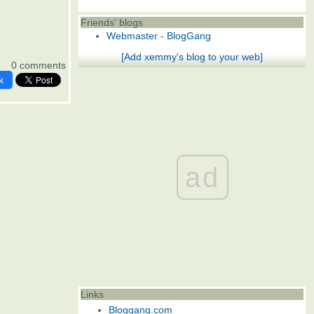
Friends' blogs
Webmaster - BlogGang
[Add xemmy's blog to your web]
0 comments
k
ad
Links
Bloggang.com