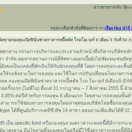
ข่าวสารการเงิน หุ้น 
กรุณาเลือกหัวข้อที่ต้องการ =>
เรื่อง Hot น่ารู้
ปิดขายกองทุนเปิดฟินันซ่าตราสารหนี้พลัส โรลโอเวอร์ 6 เดือน 5 วันที่ 31 ก.
 จิตตาลาน กรรมการบริหารและประธานเจ้าหน้าที่บริหารบริษัทหลัก
ซ่า จำกัด เผยจากสถานการณ์ที่ทิศทางดอกเบี้ยยังไม่ชัดเจนเช่นปัจจ
ังคงเป็นแหล่งที่พักเงินให้กับนักลงทุนที่ดี โดยการลงทุนระยะสั้น
ื่อใช้รอจังหวะในการลงทุน และใช้ในการปรับเปลี่ยนนโยบายการลงท
 กองทุนเปิดฟินันซ่าตราสารหนี้พลัส โรล โอเวอร์ 6เดือน5 (FA
ยครั้งแรก (ไอพีโอ) ตั้งแต่ 31 กรกฎาคม – 7 สิงหาคม 2555 นี้ 
3.35% ต่อปีสำหรับการลงทุน 6 เดือนแรก โดยสามารถลงทุนขั้นต่ำ
นสามารถใช้ช่องทางการลงทุนใหม่ล่าสุดของบริษัทโดยซื้อกองทุน
kype ได้ที่ศูนย์บริการเคทีซี ทัช 14 สาขา สอบถามเพิ่มเติมได้ที่ 0
 เป็น specific fund หรือกองทุนรวมตราสารแห่งหนี้ที่มีการกระ
์มาตรฐาน มีนโยบายที่จะลงทุนในหรือมีไว้ซึ่งตราสารแห่งหนี้ที