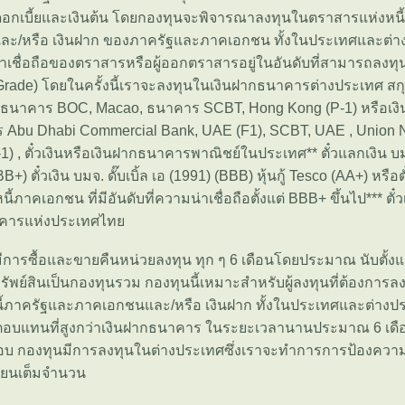
เบี้ยและเงินต้น โดยกองทุนจะพิจารณาลงทุนในตราสารแห่งหนี
และ/หรือ เงินฝาก ของภาครัฐและภาคเอกชน ทั้งในประเทศและต่
าเชื่อถือของตราสารหรือผู้ออกตราสารอยู่ในอันดับที่สามารถลงทุน
Grade) โดยในครั้งนี้เราจะลงทุนในเงินฝากธนาคารต่างประเทศ สก
บธนาคาร BOC, Macao, ธนาคาร SCBT, Hong Kong (P-1) หรือเงิน
Abu Dhabi Commercial Bank, UAE (F1), SCBT, UAE , Union N
) , ตั๋วเงินหรือเงินฝากธนาคารพาณิชย์ในประเทศ** ตั๋วแลกเงิน บมจ
BB+) ตั๋วเงิน บมจ. ดั๊บเบิ้ล เอ (1991) (BBB) หุ้นกู้ Tesco (AA+) หรือต
้ภาคเอกชน ที่มีอันดับที่ความน่าเชื่อถือตั้งแต่ BBB+ ขึ้นไป*** ตั๋ว
าคารแห่งประเทศไท
มีการซื้อและขายคืนหน่วยลงทุน ทุก ๆ 6 เดือนโดยประมาณ นับตั้งแ
ัพย์สินเป็นกองทุนรวม กองทุนนี้เหมาะสำหรับผู้ลงทุนที่ต้องการลง
ภาครัฐและภาคเอกชนและ/หรือ เงินฝาก ทั้งในประเทศและต่างปร
บแทนที่สูงกว่าเงินฝากธนาคาร ในระยะเวลานานประมาณ 6 เดื
อบ กองทุนมีการลงทุนในต่างประเทศซึ่งเราจะทำการการป้องความ
ี่ยนเต็มจำนวน