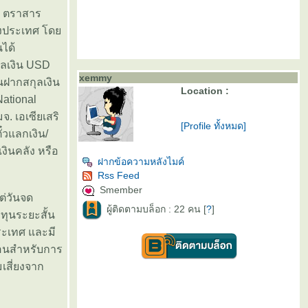
้ ตราสาร
างประเทศ โด
ได้
ุลเงิน USD
xemmy
ฝากสกุลเงิน
Location :
ational
. เอเซียเสริ
[Profile ทั้งหมด]
ั๋วแลกเงิน/
เงินคลัง หรือ
ฝากข้อความหลังไมค์
Rss Feed
Smember
ต่วันจด
ผู้ติดตามบล็อก : 22 คน [
?
]
ทุนระยะสั้น
ะเทศ และมี
อนสำหรับการ
เสี่ยงจาก