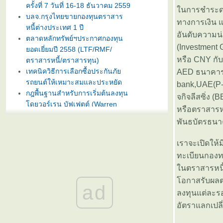
ครั้งที่ 7 วันที่ 16-18 ธันวาคม 2559
นการชำระดอก
บลจ.กรุงไทยขายกองทุนตราสาร
ทางการเงิน 
หนี้ต่างประเทศ 1 ปี
อันดับความน่
ตลาดหลักทรัพย์ฯประกาศกองทุน
(Investment 
อดเยี่ยมปี 2558 (LTF/RMF/
หรือ CNY กั
ตราสารหนี้/ตราสารทุน)
เทคนิควิธีการเลือกซื้อประกันภั
AED ธนาคาร 
รถยนต์ให้เหมาะสมและประหยัด
bank,UAE(P-1
กฎพื้นฐานสำหรับการเริ่มต้นลงทุน
จกิจลีสซิ่ง (B
ดยวอร์เรน บัฟเฟตต์ (Warren
หรือตราสารหนี
Buffet)
พันธบัตรธน
บลจ. กรุงไทย ฉวยจังหวะตลาดหุ้น
ปรับลงแรง เปิดขายกองทุน
เราจะเปิดให้
TRIG5-2 วันที่ 8-15 มกราคมนี้
ทะเบียนกองทร
ธนาคารทิสโก้เปิดตัวเงินฝากรับปี
หม่ ออมทรัพย์ไดมอนด์ เสนออัตรา
นตราสารหนี้
ดอกเบี้ยสูง 3% ต่อปี
อกาสรับผลตอ
ad
บลจ. ทิสโก้ เปิดเสนอขาย “กองทุน
ลงทุนแต่ละร
เปิด ทิสโก้ เจแปน อิควิตี้ ทริกเกอร์
อัตราแลกเปล
8% #2” วันที่ 2- 9 ม.ค. 2557
การ์ตูนเม่าอินเวสเตอร์ ต้อนรับวัน