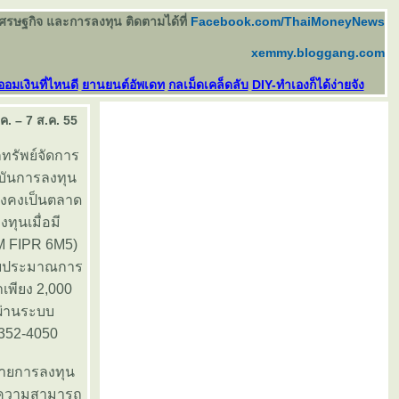
เศรษฐกิจ และการลงทุน ติดตามได้ที่
Facebook.com/ThaiMoneyNews
xemmy.bloggang.com
ออมเงินที่ไหนดี
านยนต์อัพเดท
กลเม็ดเคล็ดลับ
DIY-ทำเองก็ได้ง่ายจัง
ค. – 7 ส.ค. 55
ทรัพย์จัดการ
ุบันการลงทุน
ยังคงเป็นตลาด
ุนเมื่อมี
M FIPR 6M5)
ด้วยประมาณการ
เพียง 2,000
ผ่านระบบ
2 352-4050
จายการลงทุน
่มีความสามารถ