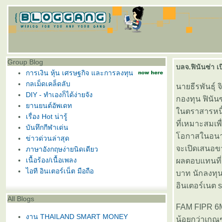
Group Blog
บลจ.ฟินันซ่า เ
การเงิน หุ้น เศรษฐกิจ และการลงทุน
กลเม็ดเคล็ดลับ
นายธีรพันธุ์
DIY - ทำเองก็ได้ง่ายจัง
กองทุน ฟินัน
านยนต์อัพเดท
นตราสารหนี้ย
เรื่อง Hot น่ารู้
ที่เหมาะสมเพ
บันทึกกีฬาเด่น
อกาสในอนาคต
ข่าวด่วนล่าสุด
จะเปิดเสนอขา
ภาษาอังกฤษง่ายนิดเดียว
เนื้อร้อง/เนื้อเพลง
ผลตอบแทนที่ 
ไอที อินเตอร์เน็ต มือถือ
บาท นักลงทุ
อินเตอร์เนต s
All Blogs
FAM FIPR 6M5
งาน THAILAND SMART MONEY
น้อยกว่าเกณฑ