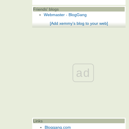
Friends' blogs
Webmaster - BlogGang
[Add xemmy's blog to your web]
ad
Links
Bloggang.com