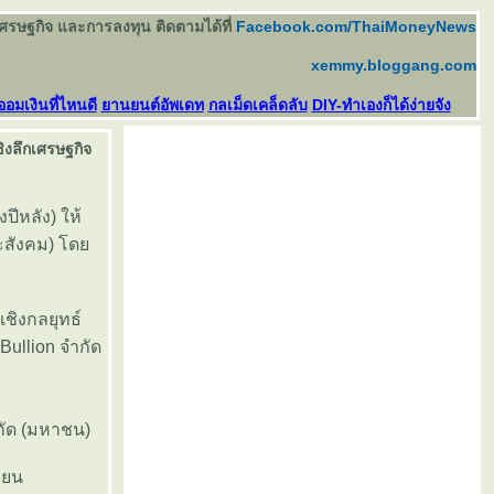
เศรษฐกิจ และการลงทุน ติดตามได้ที่
Facebook.com/ThaiMoneyNews
xemmy.bloggang.com
ออมเงินที่ไหนดี
านยนต์อัพเดท
กลเม็ดเคล็ดลับ
DIY-ทำเองก็ได้ง่ายจัง
ชิงลึกเศรษฐกิจ
ปีหลัง) ให้
ละสังคม) โด
ชิงกลยุทธ์
ullion จำกัด
กัด (มหาชน)
ียน