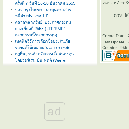
ตลาดหลักทร
ครั้งที่ 7 วันที่ 16-18 ธันวาคม 2559
บลจ.กรุงไทยขายกองทุนตราสาร
ด่วน!!!สำรอง
หนี้ต่างประเทศ 1 ปี
ตลาดหลักทรัพย์ฯประกาศกองทุน
อดเยี่ยมปี 2558 (LTF/RMF/
ตราสารหนี้/ตราสารทุน)
Create Date :
เทคนิควิธีการเลือกซื้อประกันภั
Last Update :
รถยนต์ให้เหมาะสมและประหยัด
Counter : 955
กฎพื้นฐานสำหรับการเริ่มต้นลงทุน
ดยวอร์เรน บัฟเฟตต์ (Warren
Buffet)
บลจ. กรุงไทย ฉวยจังหวะตลาดหุ้น
ปรับลงแรง เปิดขายกองทุน
TRIG5-2 วันที่ 8-15 มกราคมนี้
ธนาคารทิสโก้เปิดตัวเงินฝากรับปี
หม่ ออมทรัพย์ไดมอนด์ เสนออัตรา
ดอกเบี้ยสูง 3% ต่อปี
ad
บลจ. ทิสโก้ เปิดเสนอขาย “กองทุน
เปิด ทิสโก้ เจแปน อิควิตี้ ทริกเกอร์
8% #2” วันที่ 2- 9 ม.ค. 2557
การ์ตูนเม่าอินเวสเตอร์ ต้อนรับวัน