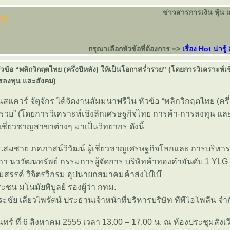
ข่าวสารการเงิน หุ้น 
กรุณาเลือกหัวข้อที่ต้องการ =>
เรื่อง Hot น่ารู้
วข้อ “พลิกวิกฤตไทย (ครึ่งปีหลัง) ให้เป็นโอกาสร่ำรวย” (โดยการวิเคราะห์เ
รลงทุน และสังคม)
นสแควร์ จัตุจักร ได้จัดงานสัมมนาฟรีใน หัวข้อ “พลิกวิกฤตไทย (ครึ่ง
ำรวย” (โดยการวิเคราะห์เชิงลึกเศรษฐกิจไทย การค้า-การลงทุน แ
ู้เชี่ยวชาญสาขาต่างๆ มาเป็นวิทยากร ดังนี้
าย ภคภาสน์วิวัฒน์ ผู้เชี่ยวชาญเศรษฐกิจโลกและ การบริหารเ
ววัฒนทรัพย์ กรรมการผู้จัดการ บริษัทค้าทองคำอันดับ 1 YLG B
์ วิจิตรวิกรม อุปนายกสมาคมค้าส่งโบ๊เบ๊
 มโนมัยพิบูลย์ รองผู้ว่า กทม.
เลี่ยวไพรัตน์ ประธานเจ้าหน้าที่บริหารบริษัท ทีพีไอโพลีน จำ
ที่ 6 สิงหาคม 2555 เวลา 13.00 – 17.00 น. ณ ห้องประชุมสังเว