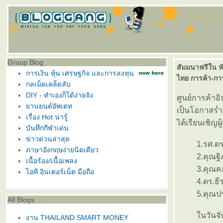
Group Blog
สัมมนาฟรีใน หั
การเงิน หุ้น เศรษฐกิจ และการลงทุน
ไทย การค้า-กา
กลเม็ดเคล็ดลับ
DIY - ทำเองก็ได้ง่ายจัง
ศูนย์การค้าอิ
านยนต์อัพเดท
เป็นโอกาสร่
เรื่อง Hot น่ารู้
ได้เรียนเชิญผ
บันทึกกีฬาเด่น
ข่าวด่วนล่าสุด
1.รศ.ดร.สมช
ภาษาอังกฤษง่ายนิดเดียว
2.คุณฐิภา น
เนื้อร้อง/เนื้อเพลง
3.คุณคมสรรค
ไอที อินเตอร์เน็ต มือถือ
4.ดร.ธีระชน
5.คุณประชัย 
All Blogs
นวันจันทร์ 
งาน THAILAND SMART MONEY