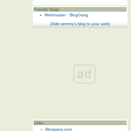
Friends' blogs
Webmaster - BlogGang
[Add xemmy's blog to your web]
ad
Links
Bloggang.com