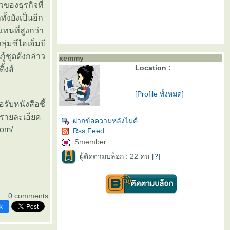
วของธุรกิจที่
้งยังเป็นอีก
ทนที่สูงกว่า
ุ่มซีไอเอ็มบี
ู้ชุดดังกล่าว
xemmy
Location :
ิ้งส์
[Profile ทั้งหมด]
ับหนังสือชี้
มรายละเอียด
ฝากข้อความหลังไมค์
com/
Rss Feed
Smember
ผู้ติดตามบล็อก : 22 คน [
?
]
0 comments
k