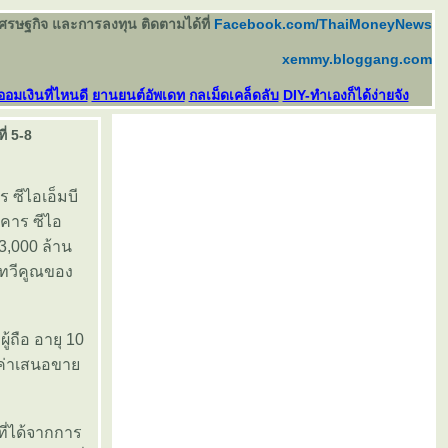
เศรษฐกิจ และการลงทุน ติดตามได้ที่
Facebook.com/ThaiMoneyNews
xemmy.bloggang.com
ออมเงินที่ไหนดี
านยนต์อัพเดท
กลเม็ดเคล็ดลับ
DIY-ทำเองก็ได้ง่ายจัง
ี่ 5-8
 ซีไอเอ็มบี
าคาร ซีไอ
 3,000 ล้าน
ละทวีคูณของ
ผู้ถือ อายุ 10
ูลค่าเสนอขา
ที่ได้จากการ