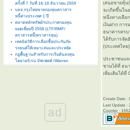
เสนอขายหุ้นกู
ครั้งที่ 7 วันที่ 16-18 ธันวาคม 2559
บลจ.กรุงไทยขายกองทุนตราสาร
จะเกิดขึ้นใน
หนี้ต่างประเทศ 1 ปี
หนึ่งทางเลือ
ตลาดหลักทรัพย์ฯประกาศกองทุน
เงินฝาก การมา
อดเยี่ยมปี 2558 (LTF/RMF/
ธนาคารครบวงจ
ตราสารหนี้/ตราสารทุน)
ได้รับการจัดอั
เทคนิควิธีการเลือกซื้อประกันภั
(ประเทศไทย)"
รถยนต์ให้เหมาะสมและประหยัด
กฎพื้นฐานสำหรับการเริ่มต้นลงทุน
ประชาชนและสถ
ดยวอร์เรน บัฟเฟตต์ (Warren
ชวนได้ที่ ธน
Buffet)
บลจ. กรุงไทย ฉวยจังหวะตลาดหุ้น
เพิ่มเติมได้
ปรับลงแรง เปิดขายกองทุน
TRIG5-2 วันที่ 8-15 มกราคมนี้
ธนาคารทิสโก้เปิดตัวเงินฝากรับปี
หม่ ออมทรัพย์ไดมอนด์ เสนออัตรา
Create Date :
ดอกเบี้ยสูง 3% ต่อปี
Last Update :
ad
บลจ. ทิสโก้ เปิดเสนอขาย “กองทุน
Counter : 155
เปิด ทิสโก้ เจแปน อิควิตี้ ทริกเกอร์
8% #2” วันที่ 2- 9 ม.ค. 2557
การ์ตูนเม่าอินเวสเตอร์ ต้อนรับวัน