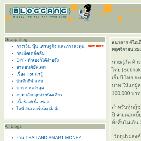
Group Blog
ธนาคาร ซีไอเอ็ม
การเงิน หุ้น เศรษฐกิจ และการลงทุน
พฤศจิกายน 25
กลเม็ดเคล็ดลับ
DIY - ทำเองก็ได้ง่ายจัง
นายสุภัค ศิว
านยนต์อัพเดท
ไทย (Subhak 
เรื่อง Hot น่ารู้
เอ็มบี ไทย จะ
บันทึกกีฬาเด่น
บาท ให้แก่ผู้
ข่าวด่วนล่าสุด
100,000 บาท 
ภาษาอังกฤษง่ายนิดเดียว
เนื้อร้อง/เนื้อเพลง
สำหรับหุ้นกู้ชุ
ไอที อินเตอร์เน็ต มือถือ
ปี จ่ายดอกเ
ทั้งสิ้นไม่เก
All Blogs
"วัตถุประสงค์
งาน THAILAND SMART MONEY