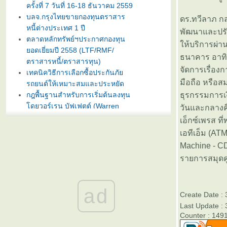
ครั้งที่ 7 วันที่ 16-18 ธันวาคม 2559
บลจ.กรุงไทยขายกองทุนตราสาร
ดร.ทวีลาภ กล
หนี้ต่างประเทศ 1 ปี
พัฒนาและปรั
ตลาดหลักทรัพย์ฯประกาศกองทุน
ห้บริการผ่า
อดเยี่ยมปี 2558 (LTF/RMF/
ธนาคาร อาทิ 
ตราสารหนี้/ตราสารทุน)
จัดการเรื่องก
เทคนิควิธีการเลือกซื้อประกันภั
มือถือ หรือ
รถยนต์ให้เหมาะสมและประหยัด
กฎพื้นฐานสำหรับการเริ่มต้นลงทุน
ธุรกรรมการเงิ
ดยวอร์เรน บัฟเฟตต์ (Warren
วันและกลางค
Buffet)
เอ็กซ์เพรส ที
บลจ. กรุงไทย ฉวยจังหวะตลาดหุ้น
เอทีเอ็ม (AT
ปรับลงแรง เปิดขายกองทุน
Machine - CD
TRIG5-2 วันที่ 8-15 มกราคมนี้
รายการสมุดค
ธนาคารทิสโก้เปิดตัวเงินฝากรับปี
หม่ ออมทรัพย์ไดมอนด์ เสนออัตรา
ดอกเบี้ยสูง 3% ต่อปี
ad
บลจ. ทิสโก้ เปิดเสนอขาย “กองทุน
Create Date :
เปิด ทิสโก้ เจแปน อิควิตี้ ทริกเกอร์
Last Update :
8% #2” วันที่ 2- 9 ม.ค. 2557
Counter : 149
การ์ตูนเม่าอินเวสเตอร์ ต้อนรับวัน