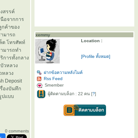
างสรรค์
หนือจากการ
ลูกค้าของ
าสามารถ
xemmy
Location :
ล็ต โทรศัพท์
าสามารถทำ
[Profile ทั้งหมด]
บริการทั้งกลาง
อบัวหลวง
ฝากข้อความหลังไมค์
บัวหลวง
Rss Feed
sh Deposit
Smember
ื่องบันทึก
ผู้ติดตามบล็อก : 22 คน [
?
]
รูปแบบ
0 comments
k