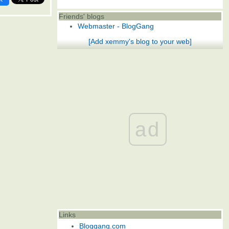
Friends' blogs
Webmaster - BlogGang
[Add xemmy's blog to your web]
ad
Links
Bloggang.com