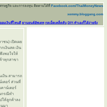
เศรษฐกิจ และการลงทุน ติดตามได้ที่
Facebook.com/ThaiMoneyNews
xemmy.bloggang.com
ออมเงินที่ไหนดี
านยนต์อัพเดท
กลเม็ดเคล็ดลับ
DIY-ทำเองก็ได้ง่ายจัง
มหาชน) เปิดเผ
ากเงินสด เงิน
พึงพอใจให้
กค้าทุกสาขา
อนเงิน สามารถ
เตอร์ ส่วนที่
เคาน์เตอร์
นกรณีทำ
ให้ลูกค้าลง
่านมา