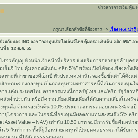
ข่าวสารการเงิน หุ้น 
กรุณาเลือกหัวข้อที่ต้องการ =>
เรื่อง Hot น่ารู้
มกับบลจ.ING ออก “กองทุนเปิดไอเอ็นจีไทย คุ้มครองเงินต้น คลิก 5%” อายุ 
นที่ 8-12 ต.ค. 55
จวทัญญู หัวหน้าเจ้าหน้าที่บริหาร ส่งเสริมการตลาดลูกค้าบุคคล 
อเอ็นจี ไทย คุ้มครองเงินต้น คลิก 5%” พร้อมเปิดให้จองเพียงครั้งเดีย
 เฉพาะที่สาขาของทีเอ็มบี ทั่วประเทศเท่านั้น จองซื้อขั้นต่ำได้ตั้งแต
ยลักษณะของกองทุน เป็นกองทุนรวมตราสารหนี้ที่เน้นการลงทุนในพ
รแห่งประเทศไทย ตราสารแห่งนี้ภาครัฐไทย และ/หรือ รัฐวิสาหกิจ
ังค้ำประกัน หรือมีความเสี่ยงเทียบเคียงได้กับความเสี่ยงในทรัพย
องทุนคือ คุ้มครองเงินต้น 100% ประมาณการผลตอบแทน 3% ต่อป
งอายุโครงการ และในกรณีที่กองทุนมีผลตอบแทนสะสมถึง 5% หรื
Net Asset Value – NAV) เท่ากับ 10.50 บาท จะมีการรับซื้อคืนหน่ว
น 5 วันทำการ ทั้งนี้ผู้ถือหน่วยลงทุนที่เป็นบุคคลธรรมดาได้รับการ
ลตอบแทนที่ได้รับจากการลงทุน