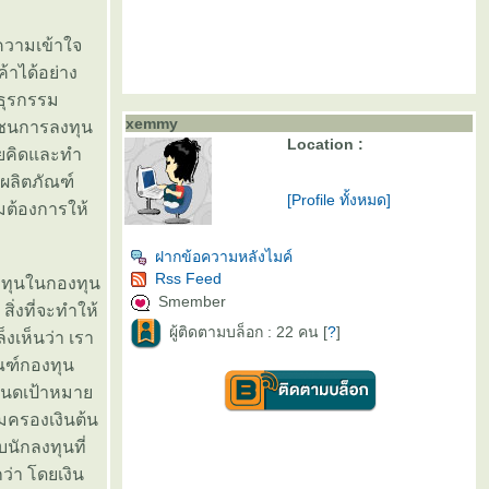
ำความเข้าใจ
้าได้อย่าง
‘ธุรกรรม
xemmy
ชุมชนการลงทุน
Location :
โดยคิดและทำ
้ผลิตภัณฑ์
[Profile ทั้งหมด]
มต้องการให้
ฝากข้อความหลังไมค์
Rss Feed
ลงทุนในกองทุน
Smember
ิ่งที่จะทำให้
ผู้ติดตามบล็อก : 22 คน [
?
]
ล็งเห็นว่า เรา
ณฑ์กองทุน
กำหนดเป้าหมา
้มครองเงินต้น
นักลงทุนที่
ว่า โดยเงิน