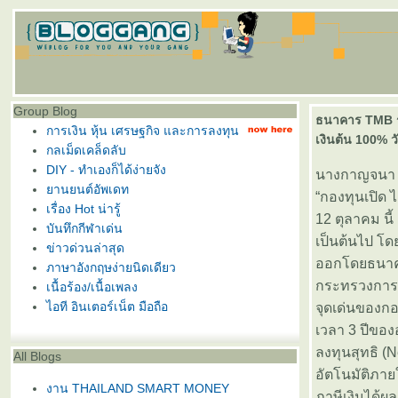
Group Blog
ธนาคาร TMB ร่ว
การเงิน หุ้น เศรษฐกิจ และการลงทุน
เงินต้น 100% วั
กลเม็ดเคล็ดลับ
DIY - ทำเองก็ได้ง่ายจัง
นางกาญจนา โร
านยนต์อัพเดท
“กองทุนเปิด ไ
เรื่อง Hot น่ารู้
12 ตุลาคม นี้
บันทึกกีฬาเด่น
เป็นต้นไป โด
ข่าวด่วนล่าสุด
ออกโดยธนาคา
ภาษาอังกฤษง่ายนิดเดียว
กระทรวงการคล
เนื้อร้อง/เนื้อเพลง
ไอที อินเตอร์เน็ต มือถือ
จุดเด่นของก
เวลา 3 ปีขอ
ลงทุนสุทธิ (
All Blogs
อัตโนมัติภายใ
งาน THAILAND SMART MONEY
ภาษีเงินได้ผ