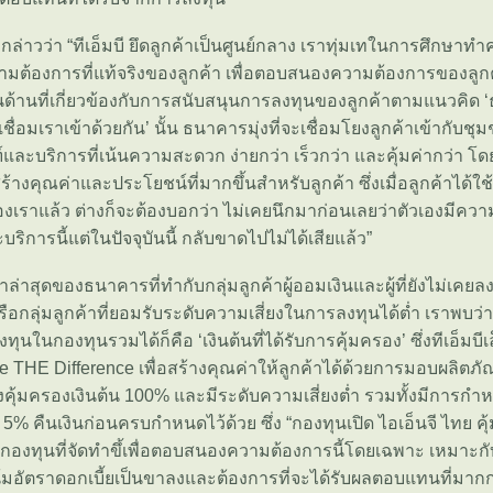
่าวว่า “ทีเอ็มบี ยึดลูกค้าเป็นศูนย์กลาง เราทุ่มเทในการศึกษาท
ต้องการที่แท้จริงของลูกค้า เพื่อตอบสนองความต้องการของลูกค
ด้านที่เกี่ยวข้องกับการสนับสนุนการลงทุนของลูกค้าตามแนวคิด 
เชื่อมเราเข้าด้วยกัน’ นั้น ธนาคารมุ่งที่จะเชื่อมโยงลูกค้าเข้ากับ
์และบริการที่เน้นความสะดวก ง่ายกว่า เร็วกว่า และคุ้มค่ากว่า 
สร้างคุณค่าและประโยชน์ที่มากขึ้นสำหรับลูกค้า ซึ่งเมื่อลูกค้าได้ใช
ราแล้ว ต่างก็จะต้องบอกว่า ไม่เคยนึกมาก่อนเลยว่าตัวเองมีควา
ริการนี้แต่ในปัจจุบันนี้ กลับขาดไปไม่ได้เสียแล้ว”
ล่าสุดของธนาคารที่ทำกับกลุ่มลูกค้าผู้ออมเงินและผู้ที่ยังไม่เคย
อกลุ่มลูกค้าที่ยอมรับระดับความเสี่ยงในการลงทุนได้ต่ำ เราพบว่า ส
ลงทุนในกองทุนรวมได้ก็คือ ‘เงินต้นที่ได้รับการคุ้มครอง’ ซึ่งทีเอ็มบีเ
THE Difference เพื่อสร้างคุณค่าให้ลูกค้าได้ด้วยการมอบผลิตภั
่งคุ้มครองเงินต้น 100% และมีระดับความเสี่ยงต่ำ รวมทั้งมีการ
5% คืนเงินก่อนครบกำหนดไว้ด้วย ซึ่ง “กองทุนเปิด ไอเอ็นจี ไทย คุ
นกองทุนที่จัดทำขึ้เพื่อตอบสนองความต้องการนี้โดยเฉพาะ เหมาะกับ
น้มอัตราดอกเบี้ยเป็นขาลงและต้องการที่จะได้รับผลตอบแทนที่มากก