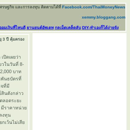
เศรษฐกิจ และการลงทุน ติดตามได้ที่
Facebook.com/ThaiMoneyNews
xemmy.bloggang.com
ออมเงินที่ไหนดี
านยนต์อัพเดท
กลเม็ดเคล็ดลับ
DIY-ทำเองก็ได้ง่ายจัง
3 ปี คุ้มครอง
เปิดเผยว่า
วในวันที่ 8-
่ 2,000 บาท
ันธบัตรที่
ที่มี
์สินดังกล่าว
ี ตลอดระยะ
อ มีราคาหน่ว
ยลงทุน
ยกเว้นไม่เสี