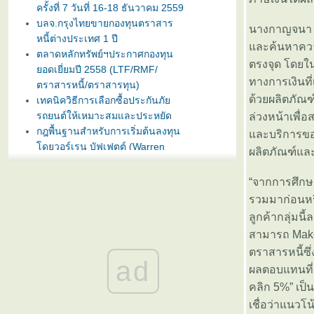
ครั้งที่ 7 วันที่ 16-18 ธันวาคม 2559
บลจ.กรุงไทยขายกองทุนตราสาร
นางกาญจนา กล
หนี้ต่างประเทศ 1 ปี
ละค้นหาความ
ตลาดหลักทรัพย์ฯประกาศกองทุน
ตรงจุด โดยใน
อดเยี่ยมปี 2558 (LTF/RMF/
ทางการเงินที่
ตราสารหนี้/ตราสารทุน)
ด้วยผลิตภัณฑ
เทคนิควิธีการเลือกซื้อประกันภั
รถยนต์ให้เหมาะสมและประหยัด
ล่วงหน้าเพื่อ
กฎพื้นฐานสำหรับการเริ่มต้นลงทุน
ละบริการของเ
ดยวอร์เรน บัฟเฟตต์ (Warren
ผลิตภัณฑ์และบ
Buffet)
บลจ. กรุงไทย ฉวยจังหวะตลาดหุ้น
“จากการศึกษา
ปรับลงแรง เปิดขายกองทุน
รวมมาก่อนหรื
TRIG5-2 วันที่ 8-15 มกราคมนี้
ลูกค้ากลุ่มนี้
ธนาคารทิสโก้เปิดตัวเงินฝากรับปี
สามารถ Make 
หม่ ออมทรัพย์ไดมอนด์ เสนออัตรา
ดอกเบี้ยสูง 3% ต่อปี
ตราสารหนี้ซึ
ad
บลจ. ทิสโก้ เปิดเสนอขาย “กองทุน
ผลตอบแทนที่ 
เปิด ทิสโก้ เจแปน อิควิตี้ ทริกเกอร์
คลิก 5%” เป็
8% #2” วันที่ 2- 9 ม.ค. 2557
เชื่อว่าแนวโ
การ์ตูนเม่าอินเวสเตอร์ ต้อนรับวัน