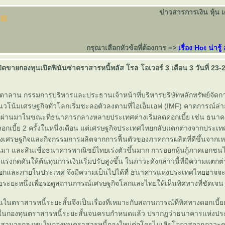
ข่าวสารการเงิน หุ้น 
กรุณาเลือกหัวข้อที่ต้องการ =>
เรื่อง Hot น่ารู้
ปิดขายกองทุนเปิดฟินันซ่าตราสารหนี้พลัส โรล โอเวอร์ 3 เดือน 3 วันที่ 2
ิตตาลาน กรรมการบริหารและประธานเจ้าหน้าที่บริหารบริษัทหลักทรัพย์จัดก
แนวโน้มเศรษฐกิจทั่วโลกเริ่มชะลอตัวลงตามที่ไอเอ็มเอฟ (IMF) คาดการณ์ล่
 ที่ผ่านมาในขณะที่ธนาคารกลางหลายประเทศต่างเริ่มลดดอกเบี้ย เช่น ธนา
กเบี้ย 2 ครั้งในหนึ่งเดือน แต่เศรษฐกิจประเทศไทยกลับแตกต่างจากประเทศ
เศรษฐกิจและกิจกรรมการผลิตจากการฟื้นตัวของภาคการผลิตที่ดีขึ้นจากเห
า และสินเชื่อธนาคารพาณิชย์ไทยเร่งตัวขึ้นมาก การออกหุ้นกู้ภาคเอกชนไทย
ดแรงกดดันให้ต้นทุนการเงินเริ่มปรับสูงขึ้น ในภาวะดังกล่าวนี้ที่มีความแตกต
อกและภายในประเทศ จึงมีความเป็นไปได้ที่ ธนาคารแห่งประเทศไทยอาจจะ
ยระยะหนึ่งเพื่อรอดูสถานการณ์เศรษฐกิจโลกและไทยให้เห็นทิศทางที่ชัดเจน
ุนในตราสารหนี้ระยะสั้นจึงเป็นเรื่องที่เหมาะกับสถานการณ์ที่ทิศทางดอกเบี้ย
นในกองทุนตราสารหนี้ระยะสั้นจนครบกำหนดแล้ว ปรากฏว่าธนาคารแห่งประ
งทุนสามารถลงทุนในกองทุนตราสารหนี้กองใหม่ต่อโดยไม่เสียโอกาสจากภาวะดอ