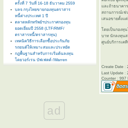
ครั้งที่ 7 วันที่ 16-18 ธันวาคม 2559
ละถ้าธนาคารแห
บลจ.กรุงไทยขายกองทุนตราสาร
สถานการณ์เช่น
หนี้ต่างประเทศ 1 ปี
เสนอขายตั้งแต
ตลาดหลักทรัพย์ฯประกาศกองทุน
อดเยี่ยมปี 2558 (LTF/RMF/
ดยเป็นกองทุนโ
ตราสารหนี้/ตราสารทุน)
บาท นักลงทุนส
เทคนิควิธีการเลือกซื้อประกันภั
ศูนย์บริการเคท
รถยนต์ให้เหมาะสมและประหยัด
กฎพื้นฐานสำหรับการเริ่มต้นลงทุน
ดยวอร์เรน บัฟเฟตต์ (Warren
Buffet)
Create Date :
บลจ. กรุงไทย ฉวยจังหวะตลาดหุ้น
Last Update :
ปรับลงแรง เปิดขายกองทุน
Counter : 997
TRIG5-2 วันที่ 8-15 มกราคมนี้
ธนาคารทิสโก้เปิดตัวเงินฝากรับปี
หม่ ออมทรัพย์ไดมอนด์ เสนออัตรา
ดอกเบี้ยสูง 3% ต่อปี
ad
บลจ. ทิสโก้ เปิดเสนอขาย “กองทุน
เปิด ทิสโก้ เจแปน อิควิตี้ ทริกเกอร์
8% #2” วันที่ 2- 9 ม.ค. 2557
การ์ตูนเม่าอินเวสเตอร์ ต้อนรับวัน