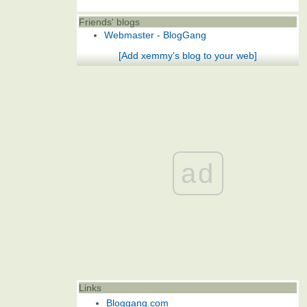
Friends' blogs
Webmaster - BlogGang
[Add xemmy's blog to your web]
ad
Links
Bloggang.com