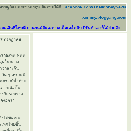
เศรษฐกิจ และการลงทุน ติดตามได้ที่
Facebook.com/ThaiMoneyNews
xemmy.bloggang.com
ออมเงินที่ไหนดี
านยนต์อัพเดท
กลเม็ดเคล็ดลับ
DIY-ทำเองก็ได้ง่ายจัง
3-27 กรกฎาคม
ารกองทุน ฟินัน
าสุดในกลาง
คารกลางจีน
อื่น ๆ เพราะมี
ตุการณ์น้ำท่วม
ก็เพิ่มขึ้น
่างกันระหว่าง
คงอัตรา
ยังไม่ชัดเจน
เทศไทยขึ้น
กเบี้ยขาขึ้น