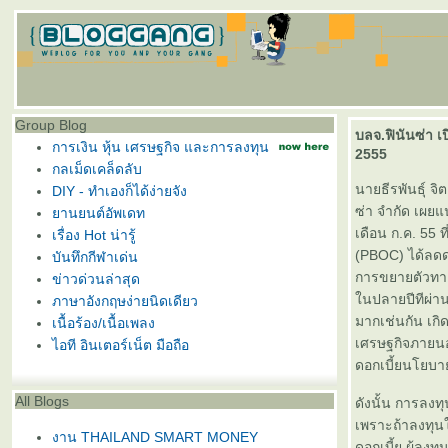
Group Blog
บลจ.ฟินันซ่า เ
การเงิน หุ้น เศรษฐกิจ และการลงทุน
2555
กลเม็ดเคล็ดลับ
นายธีรพันธุ์ จ
DIY - ทำเองก็ได้ง่ายจัง
ซ่า จำกัด เผย
านยนต์อัพเดท
เดือน ก.ค. 55
เรื่อง Hot น่ารู้
(PBOC) ได้ลดดอ
บันทึกกีฬาเด่น
การขยายตัวทาง
ข่าวด่วนล่าสุด
นปลายปีทีผ่านม
ภาษาอังกฤษง่ายนิดเดียว
มากเช่นกัน เกิ
เนื้อร้อง/เนื้อเพลง
เศรษฐกิจภายน
ไอที อินเตอร์เน็ต มือถือ
ดอกเบี้ยนโยบา
All Blogs
ดังนั้น การลงท
เพราะถ้าลงทุ
งาน THAILAND SMART MONEY
ดอกเบี้ย ผู้ล