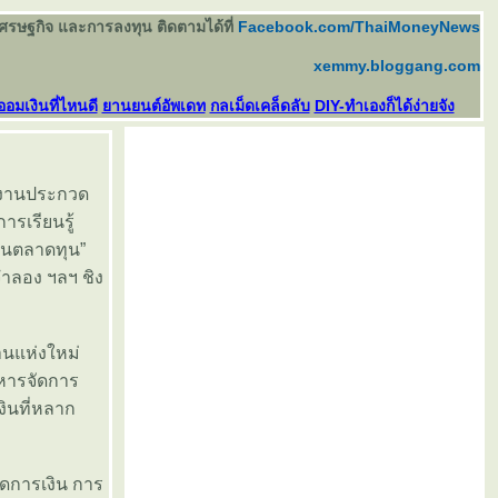
เศรษฐกิจ และการลงทุน ติดตามได้ที่
Facebook.com/ThaiMoneyNews
xemmy.bloggang.com
ออมเงินที่ไหนดี
านยนต์อัพเดท
กลเม็ดเคล็ดลับ
DIY-ทำเองก็ได้ง่ายจัง
ผลงานประกวด
ารเรียนรู้
่านตลาดทุน”
จำลอง ฯลฯ ชิง
านแห่งใหม่
ิหารจัดการ
เงินที่หลาก
ัดการเงิน การ