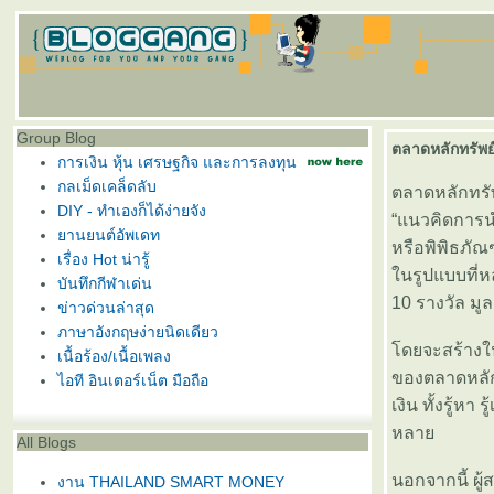
Group Blog
ตลาดหลักทรัพย
การเงิน หุ้น เศรษฐกิจ และการลงทุน
กลเม็ดเคล็ดลับ
ตลาดหลักทรั
DIY - ทำเองก็ได้ง่ายจัง
“แนวคิดการนำ
านยนต์อัพเดท
หรือพิพิธภัณ
เรื่อง Hot น่ารู้
นรูปแบบที่หล
บันทึกกีฬาเด่น
10 รางวัล มูล
ข่าวด่วนล่าสุด
ภาษาอังกฤษง่ายนิดเดียว
ดยจะสร้างใน
เนื้อร้อง/เนื้อเพลง
ของตลาดหลักท
ไอที อินเตอร์เน็ต มือถือ
เงิน ทั้งรู้ห
หลา
All Blogs
นอกจากนี้ ผู
งาน THAILAND SMART MONEY