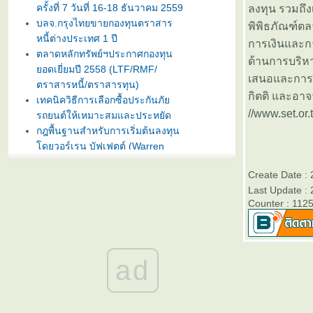
ครั้งที่ 7 วันที่ 16-18 ธันวาคม 2559
ลงทุน รวมถึง
บลจ.กรุงไทยขายกองทุนตราสาร
พิพิธภัณฑ์ต
หนี้ต่างประเทศ 1 ปี
การเงินและการ
ตลาดหลักทรัพย์ฯประกาศกองทุน
ด้านการบริหา
อดเยี่ยมปี 2558 (LTF/RMF/
เสนอและการอ
ตราสารหนี้/ตราสารทุน)
กิตติ และอาจ
เทคนิควิธีการเลือกซื้อประกันภั
//www.set.or
รถยนต์ให้เหมาะสมและประหยัด
กฎพื้นฐานสำหรับการเริ่มต้นลงทุน
ดยวอร์เรน บัฟเฟตต์ (Warren
Buffet)
บลจ. กรุงไทย ฉวยจังหวะตลาดหุ้น
Create Date :
ปรับลงแรง เปิดขายกองทุน
Last Update :
TRIG5-2 วันที่ 8-15 มกราคมนี้
Counter : 112
ธนาคารทิสโก้เปิดตัวเงินฝากรับปี
หม่ ออมทรัพย์ไดมอนด์ เสนออัตรา
ดอกเบี้ยสูง 3% ต่อปี
ad
บลจ. ทิสโก้ เปิดเสนอขาย “กองทุน
เปิด ทิสโก้ เจแปน อิควิตี้ ทริกเกอร์
8% #2” วันที่ 2- 9 ม.ค. 2557
การ์ตูนเม่าอินเวสเตอร์ ต้อนรับวัน