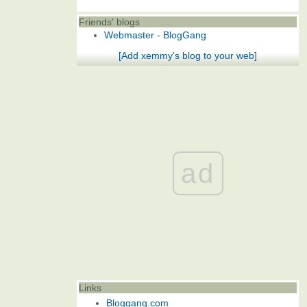
Friends' blogs
Webmaster - BlogGang
[Add xemmy's blog to your web]
ad
Links
Bloggang.com