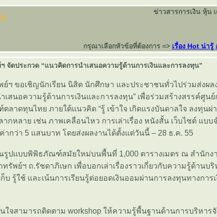
ข่าวสารการเงิน หุ้น 
กรุณาเลือกหัวข้อที่ต้องการ =>
เรื่อง Hot น่ารู้
์ฯ จัดประกวด “แนวคิดการนำเสนอความรู้ด้านการเงินและการลงทุน”
พย์ฯ ขอเชิญนักเรียน นิสิต นักศึกษา และประชาชนทั่วไปร่วมส่ง
เสนอความรู้ด้านการเงินและการลงทุน” เพื่อร่วมสร้างสรรค์ศูนย์ก
ฑ์ตลาดทุนไทย ภายใต้แนวคิด “รู้ เข้าใจ เกิดแรงบันดาลใจ ลงทุนผ
ากหลาย เช่น ภาพเคลื่อนไหว การเล่าเรื่อง หนังสั้น เว็บไซต์ แบบ
ค่ากว่า 5 แสนบาท โดยส่งผลงานได้ตั้งแต่วันนี้ – 28 ธ.ค. 55
รูปแบบพิพิธภัณฑ์สมัยใหม่บนพื้นที่ 1,000 ตารางเมตร ณ สำนักง
รัพย์ฯ ถ.รัชดาภิเษก เพื่อบอกเล่าเรื่องราวเกี่ยวกับความรู้ด้านบร
า รู้เก็บ รู้ใช้ และเน้นการเรียนรู้ต่อยอดเงินออมผ่านการลงทุนทางการ
้สนใจสามารถติดตาม workshop ให้ความรู้พื้นฐานด้านการบริหารจ