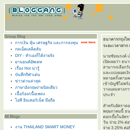
Group Blog
ธนาคารกรุงไทย
การเงิน หุ้น เศรษฐกิจ และการลงทุน
ระยะเวลาฝาก 
กลเม็ดเคล็ดลับ
DIY - ทำเองก็ได้ง่ายจัง
นายชัยณรงค์ เ
เปิดเผยว่า ธน
านยนต์อัพเดท
สามารถเลือกวั
เรื่อง Hot น่ารู้
ละแบ่งยอดเงิน
บันทึกกีฬาเด่น
หลายครั้งตามคว
ข่าวด่วนล่าสุด
เข้าบัญชีไม่พร
ภาษาอังกฤษง่ายนิดเดียว
วางแผนทางการเง
เนื้อร้อง/เนื้อเพลง
ประจำ
ไอที อินเตอร์เน็ต มือถือ
สำหรับอัตราดอกเ
พฤษภาคมนี้ ธนา
All Blogs
ดอกเบี้ยในอัตร
วัน จ่าย 2% ต่
งาน THAILAND SMART MONEY
จ่าย 3.25% ต่อป