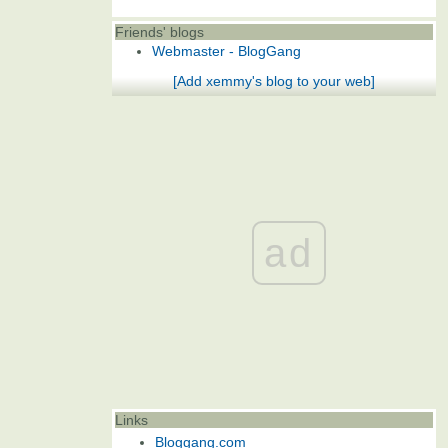
Friends' blogs
Webmaster - BlogGang
[Add xemmy's blog to your web]
ad
Links
Bloggang.com