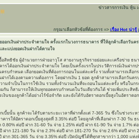
ข่าวสารการเงิน หุ้น 
กรุณาเลือกหัวข้อที่ต้องการ =>
เรื่อง Hot น่ารู้
ออกเงินฝากประจำตามใจ ครั้งแรกในวงการธนาคาร ที่ให้ลูกค้าเลือกวันค
และแบ่งยอดเงินฝากได้ตามใจ
อื้อสิทธิชัย ผู้อำนวยการฝ่ายอาวุโส สายงานธุรกิจรายย่อยและเครือข่าย ธ
าคารได้ออกเงินฝากประจำตามใจ โดยเป็นครั้งแรกในประวัติการณ์เงินฝากประ
นครบกำหนด เลือกยอดเงินที่ต้องการถอนในแต่ละครั้ง รวมทั้งสามารถเลือ
ฝากได้เองตามความต้องการ โดยฝากเงิน 1 ยอด ลูกค้าสามารถเลือกวันคร
ามจำเป็นในการใช้เงิน รวมทั้งจำนวนเงินที่จะถอนในแต่ละครั้ง หรือในกรณีท
้อมกัน ก็สามารถให้เงินทุกยอดครบกำหนดในวันเดียวกันได้ ช่วยเพิ่มประสิท
ินของลูกค้าได้อย่างไร้ข้อจำกัด และยังได้รับอัตราดอกเบี้ยสูงในอัตราดอก
บี้ยนั้น ลูกค้าจะได้รับตามระยะเวลาที่ฝากตั้งแต่ 7-365 วัน ซึ่งในช่วงระหว่
คารให้อัตราดอกเบี้ยสูงสุดที่ 3.35% ต่อปี โดยลูกค้าที่เลือกฝาก 7-30 วัน
า 0.80% ต่อปี ฝาก 31-60 วัน จ่าย 1.25% ต่อปี ฝาก 61-90 วัน จ่าย 1.7% ต่
อปี ฝาก 121-180 วัน จ่าย 2.3% ต่อปี ฝาก 181-270 วัน จ่าย 2.6% ต่อปี ฝาก 
ี ฝาก 301-365 วัน จ่าย 3.35% ต่อปี เปิดบัญชีได้ที่ทุกสาขากว่า 1,000 แห่ง