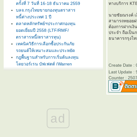
ครั้งที่ 7 วันที่ 16-18 ธันวาคม 2559
ทางบริการ KT
บลจ.กรุงไทยขายกองทุนตราสาร
นายชัยณรงค์ เอ
หนี้ต่างประเทศ 1 ปี
สามารถทยอยฝากเ
ตลาดหลักทรัพย์ฯประกาศกองทุน
ต้องการฝากเงิ
อดเยี่ยมปี 2558 (LTF/RMF/
ประจำ ถือเป็นก
ตราสารหนี้/ตราสารทุน)
ธนาคารกรุงไทย
เทคนิควิธีการเลือกซื้อประกันภั
รถยนต์ให้เหมาะสมและประหยัด
กฎพื้นฐานสำหรับการเริ่มต้นลงทุน
ดยวอร์เรน บัฟเฟตต์ (Warren
Create Date :
Buffet)
Last Update :
บลจ. กรุงไทย ฉวยจังหวะตลาดหุ้น
Counter : 250
ปรับลงแรง เปิดขายกองทุน
TRIG5-2 วันที่ 8-15 มกราคมนี้
ธนาคารทิสโก้เปิดตัวเงินฝากรับปี
หม่ ออมทรัพย์ไดมอนด์ เสนออัตรา
ดอกเบี้ยสูง 3% ต่อปี
ad
บลจ. ทิสโก้ เปิดเสนอขาย “กองทุน
เปิด ทิสโก้ เจแปน อิควิตี้ ทริกเกอร์
8% #2” วันที่ 2- 9 ม.ค. 2557
การ์ตูนเม่าอินเวสเตอร์ ต้อนรับวัน