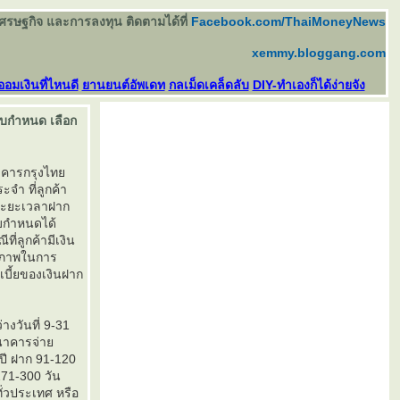
เศรษฐกิจ และการลงทุน ติดตามได้ที่
Facebook.com/ThaiMoneyNews
xemmy.bloggang.com
ออมเงินที่ไหนดี
านยนต์อัพเดท
กลเม็ดเคล็ดลับ
DIY-ทำเองก็ได้ง่ายจัง
รบกำหนด เลือก
นาคารกรุงไท
จำ ที่ลูกค้า
กระยะเวลาฝาก
บกำหนดได้
ี่ลูกค้ามีเงิน
ธิภาพในการ
เบี้ยของเงินฝาก
างวันที่ 9-31
 ธนาคารจ่า
อปี ฝาก 91-120
271-300 วัน
ทั่วประเทศ หรือ