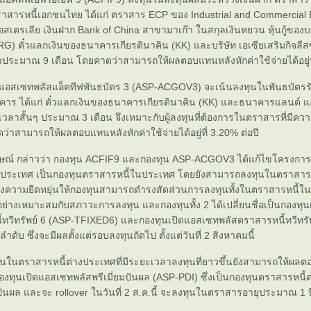
สารหนี้เอกชนไทย ได้แก่ ตราสาร ECP ของ Industrial and Commercial 
เตรเลีย เงินฝาก Bank of China สาขามาเก๊า ในสกุลเงินหยวน หุ้นกู้ของบร
(RG) ตั๋วแลกเงินของธนาคารเกียรตินาคิน (KK) และบริษัท เอเซียเสริมกิจลีสซ
ประมาณ 9 เดือน โดยคาดว่าสามารถให้ผลตอบแทนหลังหักค่าใช้จ่ายได้อยู่ที
แอสเซทพลัสแอ็คทีฟพันธบัตร 3 (ASP-ACGOV3) จะเน้นลงทุนในพันธบัตร
าคาร ได้แก่ ตั๋วแลกเงินของธนาคารเกียรตินาคิน (KK) และธนาคารแลนด์ แอน
าสั้นๆ ประมาณ 3 เดือน จึงเหมาะกับผู้ลงทุนที่ต้องการในตราสารที่มีควา
่าสามารถให้ผลตอบแทนหลังหักค่าใช้จ่ายได้อยู่ที่ 3.20% ต่อปี
ษณ์ กล่าวว่า กองทุน ACFIF9 และกองทุน ASP-ACGOV3 ได้แก้ไขโครงกา
งประเทศ เป็นกองทุนตราสารหนี้ในประเทศ โดยยังสามารถลงทุนในตราสารห
ร้างความยืดหยุ่นให้กองทุนสามารถดำรงสัดส่วนการลงทุนทั้งในตราสารหนี้
อย่างเหมาะสมกับสภาวะการลงทุน และกองทุนทั้ง 2 ได้เปลี่ยนชื่อเป็นกองทุ
้ทวีทรัพย์ 6 (ASP-TFIXED6) และกองทุนเปิดแอสเซทพลัสตราสารหนี้ทวีทรัพ
ับ ซึ่งจะมีผลตั้งแต่รอบลงทุนถัดไป ตั้งแต่วันที่ 2 สิงหาคมนี้
นในตราสารหนี้ต่างประเทศที่มีระยะเวลาลงทุนที่ยาวขึ้นยังสามารถให้ผล
้น กองทุนเปิดแอสเซทพลัสพรีเมี่ยมปันผล (ASP-PDI) ซึ่งเป็นกองทุนตราสารหนี้ต
นผล และจะ rollover ในวันที่ 2 ส.ค.นี้ จะลงทุนในตราสารอายุประมาณ 1 ป