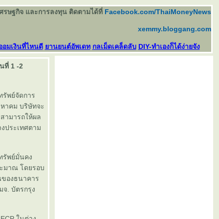
เศรษฐกิจ และการลงทุน ติดตามได้ที่
Facebook.com/ThaiMoneyNews
xemmy.bloggang.com
ออมเงินที่ไหนดี
านยนต์อัพเดท
กลเม็ดเคล็ดลับ
DIY-ทำเองก็ได้ง่ายจัง
ี่ 1 -2
รัพย์จัดการ
งหาคม บริษัทจะ
ก สามารถให้ผล
่างประเทศตาม
ทรัพย์มั่นคง
ประมาณ โดยรอบ
งินของธนาคาร
มจ. บัตรกรุง
 ECP ในต่าง