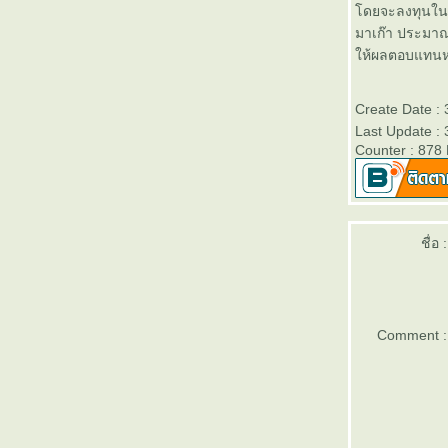
ดยจะลงทุนในพั
สิ้นปี 2556 - Victory Day
มาเก๊า ประมา
บลจ.ธนชาต เปิดขายกองทุนเปิด
ห้ผลตอบแทนหลังห
“ธนชาต Monthly Income Fund 2”
(TMonthlyIncome2)” วันที่ 2- 10
มกราคม 2557
Create Date :
ตารางเปรียบเทียบผลการดำเนิน
Last Update :
Counter : 878
งานของกองทุนรวมเพื่อการเลี้ยง
ชีพทุกประเภท (RMF)
บลจ.กรุงไทยเปิดขายกองทุนเปิด
คุ้มครองเงินต้น 3 เดือนและ 6
เดือน วันนี้ - 3 มกราคม 2557
ชื่อ :
ตารางเปรียบเทียบผลการดำเนิน
งานของกองทุนหุ้นระยะยาวทุก
ประเภท (LTF)
ตารางเปรียบเทียบอัตราดอกเบี้
Comment :
ละค่าธรรมเนียมต่างๆของบัตร
เครดิตที่ออกในประเทศไท
ธนาคารออมสินสำนักงานใหญ่
เปิดให้ตรวจสอบเครดิตบูโรฟรี วัน
ที่ 5-12 กันยายน 2556