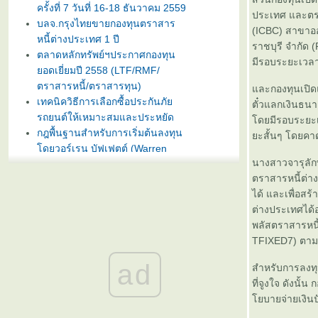
ครั้งที่ 7 วันที่ 16-18 ธันวาคม 2559
ประเทศ และตรา
บลจ.กรุงไทยขายกองทุนตราสาร
(ICBC) สาขาออส
หนี้ต่างประเทศ 1 ปี
ราชบุรี จำกัด 
ตลาดหลักทรัพย์ฯประกาศกองทุน
มีรอบระยะเวลา
อดเยี่ยมปี 2558 (LTF/RMF/
ตราสารหนี้/ตราสารทุน)
ละกองทุนเปิด
เทคนิควิธีการเลือกซื้อประกันภั
ตั๋วแลกเงินธน
รถยนต์ให้เหมาะสมและประหยัด
ดยมีรอบระยะเวล
กฎพื้นฐานสำหรับการเริ่มต้นลงทุน
ะสั้นๆ โดยคาดว
ดยวอร์เรน บัฟเฟตต์ (Warren
Buffet)
นางสาวจารุลัก
บลจ. กรุงไทย ฉวยจังหวะตลาดหุ้น
ตราสารหนี้ต่า
ปรับลงแรง เปิดขายกองทุน
ได้ และเพื่อส
TRIG5-2 วันที่ 8-15 มกราคมนี้
ต่างประเทศได้
ธนาคารทิสโก้เปิดตัวเงินฝากรับปี
พลัสตราสารหนี
หม่ ออมทรัพย์ไดมอนด์ เสนออัตรา
TFIXED7) ตามลำด
ดอกเบี้ยสูง 3% ต่อปี
ad
สำหรับการลงทุ
บลจ. ทิสโก้ เปิดเสนอขาย “กองทุน
ที่จูงใจ ดังนั
เปิด ทิสโก้ เจแปน อิควิตี้ ทริกเกอร์
บายจ่ายเงินปั
8% #2” วันที่ 2- 9 ม.ค. 2557
การ์ตูนเม่าอินเวสเตอร์ ต้อนรับวัน