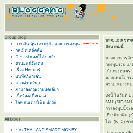
Group Blog
บลจ.แอสเซทพลั
การเงิน หุ้น เศรษฐกิจ และการลงทุน
สิงหาคมนี้
กลเม็ดเคล็ดลับ
DIY - ทำเองก็ได้ง่ายจัง
นางสาวจารุลัก
านยนต์อัพเดท
กองทุนรวม แอส
เรื่อง Hot น่ารู้
เน้นกองทุนตรา
บันทึกกีฬาเด่น
ตอบแทนโดยรวม
ข่าวด่วนล่าสุด
ความเหมาะสมกั
ภาษาอังกฤษง่ายนิดเดียว
ทั้งนี้ ในวันที
เนื้อร้อง/เนื้อเพลง
6M1 (SIF-6M1)
ไอที อินเตอร์เน็ต มือถือ
การลงทุนนี้จะ
เกียรตินาคิน (
All Blogs
ไทย (KTC) คาดว
งาน THAILAND SMART MONEY
ส่วนกองทุนเปิ