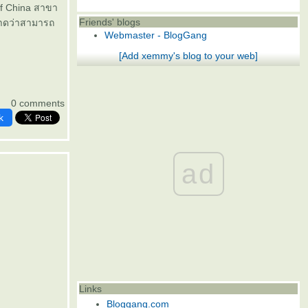
f China สาขา
Friends' blogs
าดว่าสามารถ
Webmaster - BlogGang
[Add xemmy's blog to your web]
0 comments
k
ad
Links
Bloggang.com