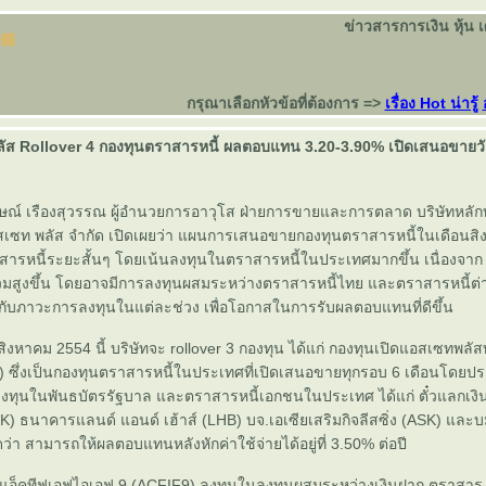
ข่าวสารการเงิน หุ้น 
กรุณาเลือกหัวข้อที่ต้องการ =>
เรื่อง Hot น่ารู้
ส Rollover 4 กองทุนตราสารหนี้ ผลตอบแทน 3.20-3.90% เปิดเสนอขายวันท
ษณ์ เรืองสุวรรณ ผู้อำนวยการอาวุโส ฝ่ายการขายและการตลาด บริษัทหลักท
เซท พลัส จำกัด เปิดเผยว่า แผนการเสนอขายกองทุนตราสารหนี้ในเดือนสิ
สารหนี้ระยะสั้นๆ โดยเน้นลงทุนในตราสารหนี้ในประเทศมากขึ้น เนื่องจา
สูงขึ้น โดยอาจมีการลงทุนผสมระหว่างตราสารหนี้ไทย และตราสารหนี้ต
บภาวะการลงทุนในแต่ละช่วง เพื่อโอกาสในการรับผลตอบแทนที่ดีขึ้น
่ 1 สิงหาคม 2554 นี้ บริษัทจะ rollover 3 กองทุน ได้แก่ กองทุนเปิดแอสเซทพลัส
 ซึ่งเป็นกองทุนตราสารหนี้ในประเทศที่เปิดเสนอขายทุกรอบ 6 เดือนโดย
ลงทุนในพันธบัตรรัฐบาล และตราสารหนี้เอกชนในประเทศ ได้แก่ ตั๋วแลกเ
KK) ธนาคารแลนด์ แอนด์ เฮ้าส์ (LHB) บจ.เอเซียเสริมกิจลีสซิ่ง (ASK) และบ
่า สามารถให้ผลตอบแทนหลังหักค่าใช้จ่ายได้อยู่ที่ 3.50% ต่อปี
ดแอ็คทีฟเอฟไอเอฟ 9 (ACFIF9) ลงทุนในลงทุนผสมระหว่างเงินฝาก ตราสาร