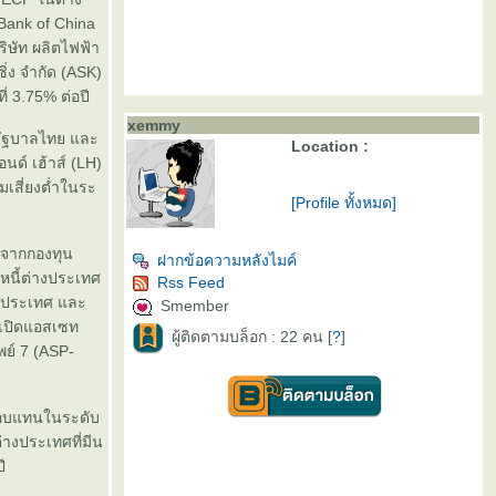
Bank of China
ิษัท ผลิตไฟฟ้า
ิ่ง จำกัด (ASK)
่ 3.75% ต่อปี
xemmy
รัฐบาลไทย และ
Location :
ด์ เฮ้าส์ (LH)
มเสี่ยงต่ำในระ
[Profile ทั้งหมด]
รจากกองทุน
ฝากข้อความหลังไมค์
นี้ต่างประเทศ
Rss Feed
ในประเทศ และ
Smember
นเปิดแอสเซท
ผู้ติดตามบล็อก : 22 คน [
?
]
ย์ 7 (ASP-
ตอบแทนในระดับ
่างประเทศที่มีน
ี