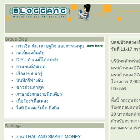
Group Blog
บลจ.บัวหลวง เ
การเงิน หุ้น เศรษฐกิจ และการลงทุน
วันที่ 11-17 
กลเม็ดเคล็ดลับ
DIY - ทำเองก็ได้ง่ายจัง
บริษัทหลักทรั
านยนต์อัพเดท
ครบกำหนด 27/1
เรื่อง Hot น่ารู้
ครบกำหนด 27/
บันทึกกีฬาเด่น
ครงการ 2,000 
ข่าวด่วนล่าสุด
ประเทศ
ภาษาอังกฤษง่ายนิดเดียว
ทั้งนี้ กองทุน
เนื้อร้อง/เนื้อเพลง
รับผลตอบแทนที
ไอที อินเตอร์เน็ต มือถือ
10 บาทต่อหน่ว
สำหรับตราสารหน
All Blogs
ตลาดตราสารหน
งาน THAILAND SMART MONEY