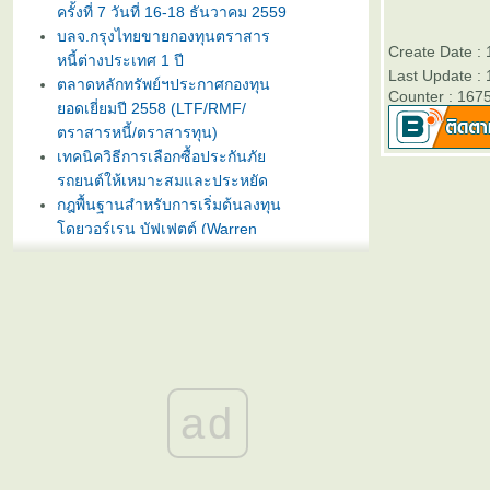
ครั้งที่ 7 วันที่ 16-18 ธันวาคม 2559
บลจ.กรุงไทยขายกองทุนตราสาร
Create Date :
หนี้ต่างประเทศ 1 ปี
Last Update :
ตลาดหลักทรัพย์ฯประกาศกองทุน
Counter : 167
อดเยี่ยมปี 2558 (LTF/RMF/
ตราสารหนี้/ตราสารทุน)
เทคนิควิธีการเลือกซื้อประกันภั
รถยนต์ให้เหมาะสมและประหยัด
กฎพื้นฐานสำหรับการเริ่มต้นลงทุน
ดยวอร์เรน บัฟเฟตต์ (Warren
Buffet)
บลจ. กรุงไทย ฉวยจังหวะตลาดหุ้น
ปรับลงแรง เปิดขายกองทุน
TRIG5-2 วันที่ 8-15 มกราคมนี้
ธนาคารทิสโก้เปิดตัวเงินฝากรับปี
หม่ ออมทรัพย์ไดมอนด์ เสนออัตรา
ดอกเบี้ยสูง 3% ต่อปี
ad
บลจ. ทิสโก้ เปิดเสนอขาย “กองทุน
เปิด ทิสโก้ เจแปน อิควิตี้ ทริกเกอร์
8% #2” วันที่ 2- 9 ม.ค. 2557
การ์ตูนเม่าอินเวสเตอร์ ต้อนรับวัน