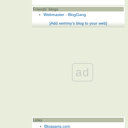
Friends' blogs
Webmaster - BlogGang
[Add xemmy's blog to your web]
ad
Links
Bloggang.com