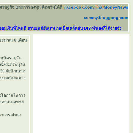
เศรษฐกิจ และการลงทุน ติดตามได้ที่
Facebook.com/ThaiMoneyNews
xemmy.bloggang.com
ออมเงินที่ไหนดี
านยนต์อัพเดท
กลเม็ดเคล็ดลับ
DIY-ทำเองก็ได้ง่ายจัง
ระมาณ 6 เดือน
ชนิดระบุวัน
ี้ชนิดระบุวัน
% ต่อปี ขนาด
ประเทศและต่าง
พื่อโอกาสในการ
ี่ราคาเสนอขา
สภาวการณ์ของ