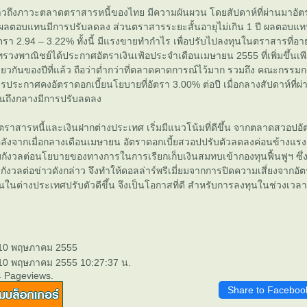
วถึงภาวะตลาดตราสารหนี้ของไทย มีความผันผวน โดยสัปดาห์ที่ผ่านมาอ
ลตอบแทนมีการปรับลดลง ส่วนตราสารระยะสั้นอายุไม่เกิน 1 ปี ผลตอบแท
นอัตรา 2.94 – 3.22% ทั้งนี้ มีแรงขายทำกำไร เพื่อปรับไปลงทุนในตราสารที่อาย
รวงพาณิชย์ได้ประกาศอัตราเงินเฟ้อประจำเดือนเมษายน 2555 ที่เพิ่มขึ้นเพี
ดียวกันของปีที่แล้ว ถือว่าต่ำกว่าที่ตลาดคาดการณ์ไว้มาก รวมถึง คณะกร
การประกาศคงอัตราดอกเบี้ยนโยบายที่อัตรา 3.00% ต่อปี เมื่อกลางสัปดาห์ที่ผ่
นถึงกลางมีการปรับลดลง
ราสารหนี้และเงินฝากต่างประเทศ เริ่มมีแนวโน้มที่ดีขึ้น จากตลาดสวอปอั
้น หลังจากเมื่อกลางเดือนเมษายน อัตราดอกเบี้ยสวอปปรับตัวลดลงค่อนข้าง
ังวลต่อนโยบายของทางการในการเรียกเก็บเงินสมทบเข้ากองทุนฟื้นฟูฯ ซึ่งล
งวลต่อข่าวดังกล่าว จึงทำให้ดอลล่าร์พรีเมี่ยมจากการปิดความเสี่ยงจากอั
นในต่างประเทศปรับตัวดีขึ้น จึงเป็นโอกาสที่ดี สำหรับการลงทุนในช่วงเวลาน
 10 พฤษภาคม 2555
 10 พฤษภาคม 2555 10:27:37 น.
4 Pageviews.
Share to Faceboo