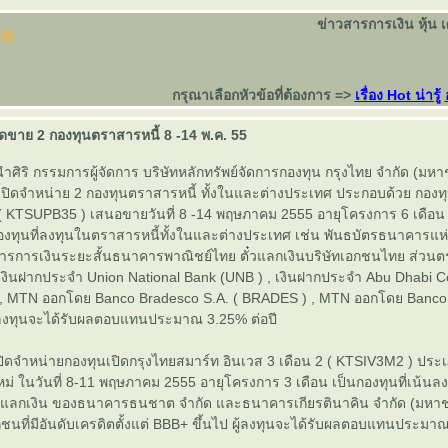
ข่าวสารการเงิน หุ้น 
กรุณาเลือกหัวข้อที่ต้องการ =>
เรื่อง Hot น่ารู้
ิดขาย 2 กองทุนตราสารหนี้ 8 -14 พ.ค. 55
ศิริ กรรมการผู้จัดการ บริษัทหลักทรัพย์จัดการกองทุน กรุงไทย จำกัด (มหา
ัทเปิดจำหน่าย 2 กองทุนตราสารหนี้ ทั้งในและต่างประเทศ ประกอบด้วย กองท
 ( KTSUPB35 ) เสนอขายวันที่ 8 -14 พฤษภาคม 2555 อายุโครงการ 6 เดือน 
องทุนที่ลงทุนในตราสารหนี้ทั้งในและต่างประเทศ เช่น พันธบัตรธนาคาร
สารการเงินระยะสั้นธนาคารพาณิชย์ไทย ตั๋วแลกเงินบริษัทเอกชนไทย ส่วน
 เงินฝากประจำ Union National Bank (UNB ) , เงินฝากประจำ Abu Dhabi 
, MTN ออกโดย Banco Bradesco S.A. ( BRADES ) , MTN ออกโดย Banco 
ู้ลงทุนจะได้รับผลตอบแทนประมาณ 3.25% ต่อปี
ปิดจำหน่ายกองทุนเปิดกรุงไทยสมาร์ท อินเวส 3 เดือน 2 ( KTSIV3M2 ) ประ
ม่ ในวันที่ 8-11 พฤษภาคม 2555 อายุโครงการ 3 เดือน เป็นกองทุนที่เน้นล
ั๋วแลกเงิน ของธนาคารธนชาต จำกัด และธนาคารเกียรตินาคิน จำกัด (มหา
นที่มีอันดับเครดิตตั้งแต่ BBB+ ขึ้นไป ผู้ลงทุนจะได้รับผลตอบแทนประมาณ