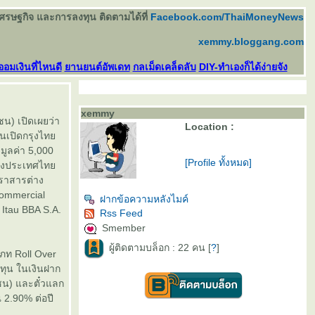
เศรษฐกิจ และการลงทุน ติดตามได้ที่
Facebook.com/ThaiMoneyNews
xemmy.bloggang.com
ออมเงินที่ไหนดี
านยนต์อัพเดท
กลเม็ดเคล็ดลับ
DIY-ทำเองก็ได้ง่ายจัง
xemmy
ชน) เปิดเผยว่า
Location :
ุนเปิดกรุงไท
มูลค่า 5,000
[Profile ทั้งหมด]
แห่งประเทศไท
ตราสารต่าง
Commercial
ฝากข้อความหลังไมค์
Itau BBA S.A.
Rss Feed
Smember
ผู้ติดตามบล็อก : 22 คน [
?
]
เภท Roll Over
งทุน ในเงินฝาก
ชน) และตั๋วแลก
 2.90% ต่อปี