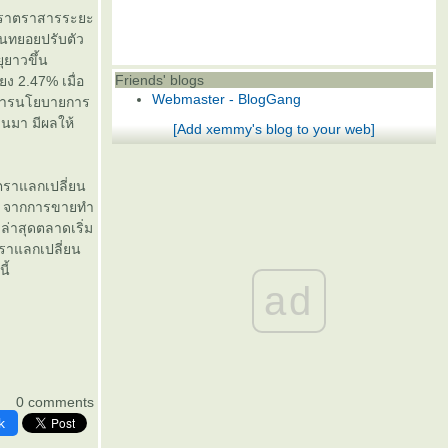
ัตราตราสารระยะ
นทยอยปรับตัว
ุยาวขึ้น
Friends' blogs
ยง 2.47% เมื่อ
Webmaster - BlogGang
รมการนโยบายการ
านมา มีผลให้
[Add xemmy's blog to your web]
ตราแลกเปลี่ยน
แรง จากการขายทำ
่าสุดตลาดเริ่ม
ตราแลกเปลี่ยน
ี้
ad
0 comments
k