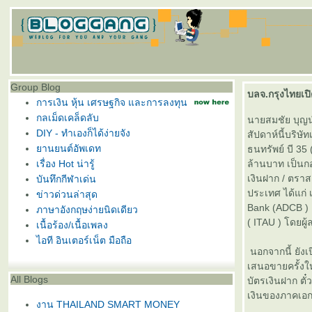
Group Blog
บลจ.กรุงไทยเป
การเงิน หุ้น เศรษฐกิจ และการลงทุน
กลเม็ดเคล็ดลับ
นายสมชัย บุญนำ
DIY - ทำเองก็ได้ง่ายจัง
สัปดาห์นี้บริษ
านยนต์อัพเดท
ธนทรัพย์ บี 35
เรื่อง Hot น่ารู้
ล้านบาท เป็นก
เงินฝาก / ตรา
บันทึกกีฬาเด่น
ประเทศ ได้แก่
ข่าวด่วนล่าสุด
Bank (ADCB ) 
ภาษาอังกฤษง่ายนิดเดียว
( ITAU ) โดยผ
เนื้อร้อง/เนื้อเพลง
ไอที อินเตอร์เน็ต มือถือ
นอกจากนี้ ยังเ
เสนอขายครั้งให
All Blogs
บัตรเงินฝาก ต
เงินของภาคเอกช
งาน THAILAND SMART MONEY