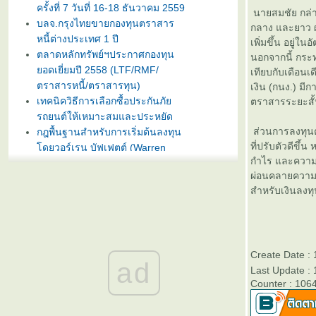
ครั้งที่ 7 วันที่ 16-18 ธันวาคม 2559
นายสมชัย กล่า
บลจ.กรุงไทยขายกองทุนตราสาร
กลาง และยาว ผ
หนี้ต่างประเทศ 1 ปี
เพิ่มขึ้น อยู่ใ
ตลาดหลักทรัพย์ฯประกาศกองทุน
นอกจากนี้ กระท
อดเยี่ยมปี 2558 (LTF/RMF/
เทียบกับเดือนเ
ตราสารหนี้/ตราสารทุน)
เงิน (กนง.) มี
เทคนิควิธีการเลือกซื้อประกันภั
ตราสารระยะสั้
รถยนต์ให้เหมาะสมและประหยัด
ส่วนการลงทุนต
กฎพื้นฐานสำหรับการเริ่มต้นลงทุน
ที่ปรับตัวดีขึ
ดยวอร์เรน บัฟเฟตต์ (Warren
Buffet)
กำไร และความก
บลจ. กรุงไทย ฉวยจังหวะตลาดหุ้น
ผ่อนคลายความกั
ปรับลงแรง เปิดขายกองทุน
สำหรับเงินลงทุ
TRIG5-2 วันที่ 8-15 มกราคมนี้
ธนาคารทิสโก้เปิดตัวเงินฝากรับปี
หม่ ออมทรัพย์ไดมอนด์ เสนออัตรา
ดอกเบี้ยสูง 3% ต่อปี
Create Date :
ad
บลจ. ทิสโก้ เปิดเสนอขาย “กองทุน
Last Update :
เปิด ทิสโก้ เจแปน อิควิตี้ ทริกเกอร์
Counter : 106
8% #2” วันที่ 2- 9 ม.ค. 2557
การ์ตูนเม่าอินเวสเตอร์ ต้อนรับวัน