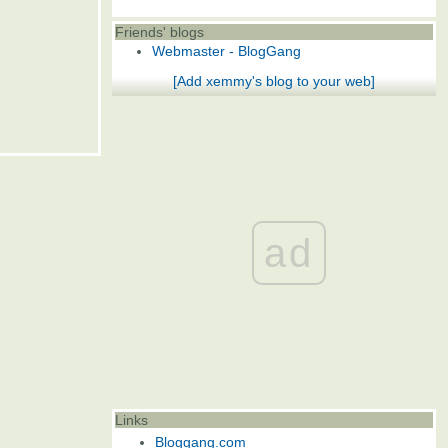
Friends' blogs
Webmaster - BlogGang
[Add xemmy's blog to your web]
ad
Links
Bloggang.com