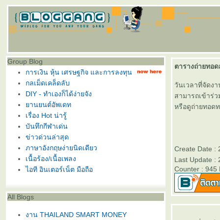
Group Blog
ตารางถ่ายทอดส
การเงิน หุ้น เศรษฐกิจ และการลงทุน
กลเม็ดเคล็ดลับ
วันเวลาที่จัดงาน
DIY - ทำเองก็ได้ง่ายจัง
สามารถเข้าร่วม
านยนต์อัพเดท
หรือดูถ่ายทอดทา
เรื่อง Hot น่ารู้
บันทึกกีฬาเด่น
ข่าวด่วนล่าสุด
ภาษาอังกฤษง่ายนิดเดียว
Create Date :
เนื้อร้อง/เนื้อเพลง
Last Update :
Counter : 945
ไอที อินเตอร์เน็ต มือถือ
All Blogs
งาน THAILAND SMART MONEY