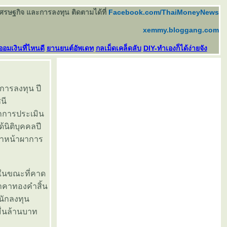
เศรษฐกิจ และการลงทุน ติดตามได้ที่
Facebook.com/ThaiMoneyNews
xemmy.bloggang.com
ออมเงินที่ไหนดี
านยนต์อัพเดท
กลเม็ดเคล็ดลับ
DIY-ทำเองก็ได้ง่ายจัง
การลงทุน ปี
นี
ากการประเมิน
นิติบุคคลปี
หาหน้าผาการ
% ในขณะที่คาด
ราคาทองคำสิ้น
นักลงทุน
ื่นล้านบาท