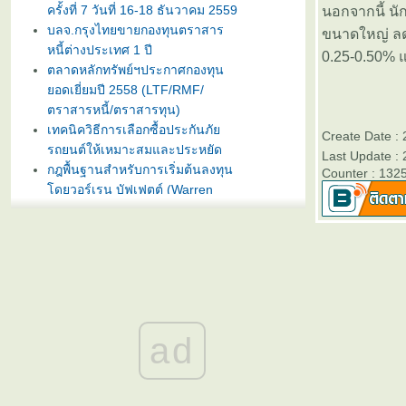
ครั้งที่ 7 วันที่ 16-18 ธันวาคม 2559
นอกจากนี้ น
บลจ.กรุงไทยขายกองทุนตราสาร
ขนาดใหญ่ ลดภา
หนี้ต่างประเทศ 1 ปี
0.25-0.50% 
ตลาดหลักทรัพย์ฯประกาศกองทุน
อดเยี่ยมปี 2558 (LTF/RMF/
ตราสารหนี้/ตราสารทุน)
เทคนิควิธีการเลือกซื้อประกันภั
Create Date :
รถยนต์ให้เหมาะสมและประหยัด
Last Update :
กฎพื้นฐานสำหรับการเริ่มต้นลงทุน
Counter : 132
ดยวอร์เรน บัฟเฟตต์ (Warren
Buffet)
บลจ. กรุงไทย ฉวยจังหวะตลาดหุ้น
ปรับลงแรง เปิดขายกองทุน
TRIG5-2 วันที่ 8-15 มกราคมนี้
ธนาคารทิสโก้เปิดตัวเงินฝากรับปี
หม่ ออมทรัพย์ไดมอนด์ เสนออัตรา
ดอกเบี้ยสูง 3% ต่อปี
ad
บลจ. ทิสโก้ เปิดเสนอขาย “กองทุน
เปิด ทิสโก้ เจแปน อิควิตี้ ทริกเกอร์
8% #2” วันที่ 2- 9 ม.ค. 2557
การ์ตูนเม่าอินเวสเตอร์ ต้อนรับวัน