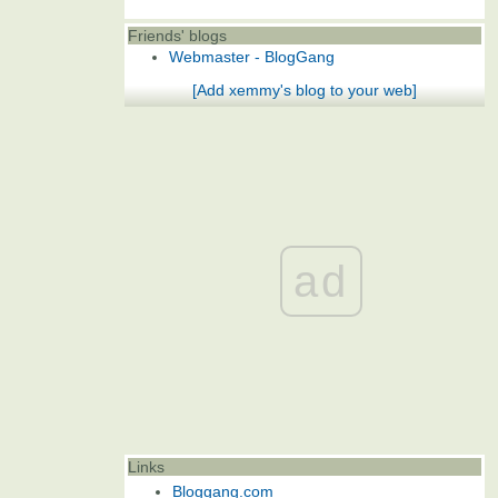
Friends' blogs
Webmaster - BlogGang
[Add xemmy's blog to your web]
ad
Links
Bloggang.com