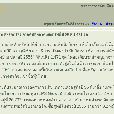
ข่าวสารการเงิน หุ้น 
กรุณาเลือกหัวข้อที่ต้องการ =>
เรื่อง Hot น่ารู้
ะห์หลักทรัพย์ คาดดัชนีตลาดหลักทรัพย์ ปี 56 ที่ 1,471 จุด
ราะห์หลักทรัพย์ ได้สำรวจความเห็นนักวิเคราะห์เกี่ยวกับแนวโน้ม
มบัติ นราวุฒิชัย เลขาธิการ เปิดเผยว่า นักวิเคราะห์คาดการณ์ดัช
ย์ ณ ปลายปี 2556 ไว้ที่เฉลี่ย 1,471 จุด โดยปัจจัยบวกสำคัญมาจ
การของบริษัทจดทะเบียนจะขยายตัวสูงในปีหน้า การลดภาษีเงินได้
อ 20% การลดอัตราดอกเบี้ยในประเทศลงอีก โดยที่สหรัฐจะแก้ปัญ
ละต่างชาติจะเข้าซื้อหุ้นไท
ิเคราะห์ประมาณการอัตราการเติบโตทางเศรษฐกิจปี 56 ที่เฉลี่ย 4.6
ติบโตของกำไรต่อหุ้น (EPS Growth) ปี 56 จะเติบโตเฉลี่ย 15.2% 
ไปอยู่ที่ 26,732 บาทต่อบาททองคำ และคาดว่านักลงทุนต่างชาติและ
ทศรวมพอร์ตโบรกเกอร์จะซื้อสุทธิในช่วงปี 2556 รวมกว่า 3.2 หม