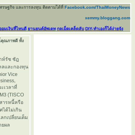
เศรษฐกิจ และการลงทุน ติดตามได้ที่
Facebook.com/ThaiMoneyNews
xemmy.bloggang.com
ออมเงินที่ไหนดี
านยนต์อัพเดท
กลเม็ดเคล็ดลับ
DIY-ทำเองก็ได้ง่ายจัง
คุณภาพดี ทั้ง
ห์รัช ชัฎ
คคลและกองทุน
ior Vice
siness,
ะเวลาที่
 6M3 (TISCO
สารหนี้หรือ
ได้ไม่เกิน
ลกเปลี่ยนเต็ม
่ายผล