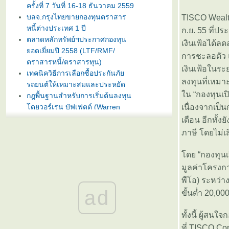
ครั้งที่ 7 วันที่ 16-18 ธันวาคม 2559
บลจ.กรุงไทยขายกองทุนตราสาร
TISCO Wealt
หนี้ต่างประเทศ 1 ปี
ก.ย. 55 ที่ป
ตลาดหลักทรัพย์ฯประกาศกองทุน
เงินเฟ้อได้ลด
อดเยี่ยมปี 2558 (LTF/RMF/
การชะลอตัว 
ตราสารหนี้/ตราสารทุน)
เงินเฟ้อในระย
เทคนิควิธีการเลือกซื้อประกันภั
ลงทุนที่เหมา
รถยนต์ให้เหมาะสมและประหยัด
น “กองทุนเปิ
กฎพื้นฐานสำหรับการเริ่มต้นลงทุน
ดยวอร์เรน บัฟเฟตต์ (Warren
เนื่องจากเป
Buffet)
เดือน อีกทั้
บลจ. กรุงไทย ฉวยจังหวะตลาดหุ้น
ภาษี โดยไม่เ
ปรับลงแรง เปิดขายกองทุน
TRIG5-2 วันที่ 8-15 มกราคมนี้
ดย “กองทุนเป
ธนาคารทิสโก้เปิดตัวเงินฝากรับปี
มูลค่าโครงก
หม่ ออมทรัพย์ไดมอนด์ เสนออัตรา
พีโอ) ระหว่า
ดอกเบี้ยสูง 3% ต่อปี
ad
ขั้นต่ำ 20,00
บลจ. ทิสโก้ เปิดเสนอขาย “กองทุน
เปิด ทิสโก้ เจแปน อิควิตี้ ทริกเกอร์
ทั้งนี้ ผู้สน
8% #2” วันที่ 2- 9 ม.ค. 2557
การ์ตูนเม่าอินเวสเตอร์ ต้อนรับวัน
ที่ TISCO Co