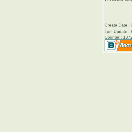
สิ้นปี 2556 - Victory Day
บลจ.ธนชาต เปิดขายกองทุนเปิด
“ธนชาต Monthly Income Fund 2”
(TMonthlyIncome2)” วันที่ 2- 10
Create Date :
มกราคม 2557
Last Update : 
Counter : 137
ตารางเปรียบเทียบผลการดำเนิน
งานของกองทุนรวมเพื่อการเลี้ยง
ชีพทุกประเภท (RMF)
บลจ.กรุงไทยเปิดขายกองทุนเปิด
คุ้มครองเงินต้น 3 เดือนและ 6
เดือน วันนี้ - 3 มกราคม 2557
ตารางเปรียบเทียบผลการดำเนิน
งานของกองทุนหุ้นระยะยาวทุก
ประเภท (LTF)
ตารางเปรียบเทียบอัตราดอกเบี้
ละค่าธรรมเนียมต่างๆของบัตร
เครดิตที่ออกในประเทศไท
ธนาคารออมสินสำนักงานใหญ่
เปิดให้ตรวจสอบเครดิตบูโรฟรี วัน
ที่ 5-12 กันยายน 2556