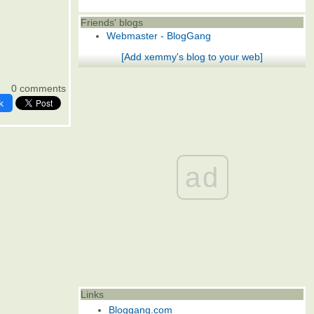
Friends' blogs
Webmaster - BlogGang
[Add xemmy's blog to your web]
0 comments
k
ad
Links
Bloggang.com