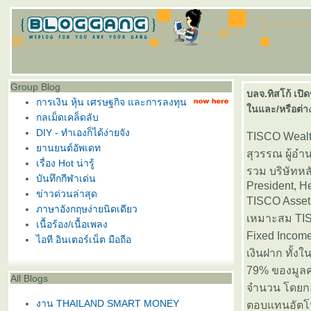
Group Blog
บลจ.ทิสโก้ เปิ
การเงิน หุ้น เศรษฐกิจ และการลงทุน
นและ/หรือต่าง
กลเม็ดเคล็ดลับ
DIY - ทำเองก็ได้ง่ายจัง
TISCO Wealt
านยนต์อัพเดท
สุวรรณ ผู้อ
เรื่อง Hot น่ารู้
รวม บริษัทหล
บันทึกกีฬาเด่น
President, H
ข่าวด่วนล่าสุด
TISCO Asset 
ภาษาอังกฤษง่ายนิดเดียว
เหมาะสม TIS
เนื้อร้อง/เนื้อเพลง
Fixed Income
ไอที อินเตอร์เน็ต มือถือ
เงินฝาก ทั้
79% ของมูลค่
All Blogs
จำนวน โดยกอง
งาน THAILAND SMART MONEY
ตอบแทนอัตโนม