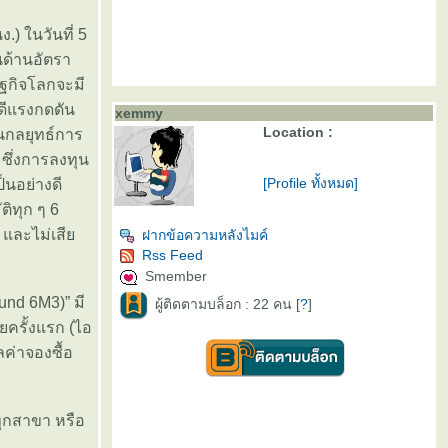
) ในวันที่ 5
นด้านอัตรา
ษฐกิจโลกจะมี
ดีแรงกดดัน
xemmy
Location :
้นกลยุทธ์การ
 ซึ่งการลงทุน
[Profile ทั้งหมด]
็นอย่างดี
ิทุก ๆ 6
 และไม่เสี
ฝากข้อความหลังไมค์
Rss Feed
Smember
und 6M3)” มี
ผู้ติดตามบล็อก : 22 คน [
?
]
ครั้งแรก (ไอ
ค่าจองซื้อ
้ทุกสาขา หรือ