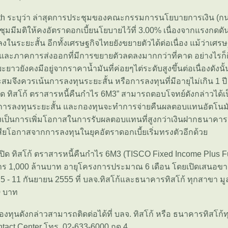
h ระบุว่า ล่าสุดการประชุมของคณะกรรมการนโยบายการเงิน (กนง.
ระชุมมีมติให้คงอัตราดอกเบี้ยนโยบายไว้ที่ 3.00% เนื่องจากแรงกดดั
ลงในระยะสั้น อีกทั้งเศรษฐกิจไทยยังขยายตัวได้ต่อเนื่อง แม้ว่าเศร
และภาคการส่งออกที่มีการขยายตัวลดลงมากกว่าที่คาด อย่างไรก็
ะยาวยังคงมีอยู่จากราคาน้ำมันที่ค่อยๆไต่ระดับสูงขึ้นต่อเนื่องดังนั
ะสมจึงควรเน้นการลงทุนระยะสั้น หรือการลงทุนที่มีอายุไม่เกิน 1 ปี
ด ทิสโก้ ตราสารหนี้คืนกำไร 6M3” สามารถตอบโจทย์ดังกล่าวได้เป
็นการลงทุนระยะสั้น และกองทุนจะทำการจ่ายคืนผลตอบแทนอัตโนมัต
งยังเป็นการเพิ่มโอกาสในการรับผลตอบแทนที่สูงกว่าเงินฝากธนาคาร
สียโอกาสจากการลงทุนในยุคอัตราดอกเบี้ยเริ่มทรงตัวอีกด้ว
ิด ทิสโก้ ตราสารหนี้คืนกำไร 6M3 (TISCO Fixed Income Plus F
าร 1,000 ล้านบาท อายุโครงการประมาณ 6 เดือน โดยเปิดเสนอขาย
ง5 - 11 กันยายน 2555 ที่ บลจ.ทิสโก้และธนาคารทิสโก้ ทุกสาขา มูล
0 บาท
ใจกองทุนดังกล่าวสามารถติดต่อได้ที่ บลจ. ทิสโก้ หรือ ธนาคารทิสโก
ntact Center โทร. 02-633-6000 กด 4