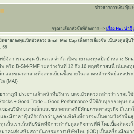
ข่าวสารการเงิน หุ้น 
กรุณาเลือกหัวข้อที่ต้องการ =>
เรื่อง Hot น่ารู้
ิดขายกองทุนเปิดบัวหลวง Small-Mid Cap เพื่อการเลี้ยงชีพ เน้นลงทุนหุ้
ย. 55
ัพย์จัดการกองทุน บัวหลวง จำกัด เปิดขาย กองทุนเปิดบัวหลวง Sma
งชีพ หรือ B-SM-RMF ระหว่างวันที่ 12 ถึง 16 พฤศจิกายนนี้ เน้นลงท
ล็ก และขนาดกลางที่จดทะเบียนซื้อขายในตลาดหลักทรัพย์แห่งประ
 ไอ (MAI)
ราภูมิ ประธานเจ้าหน้าที่บริหาร บลจ.บัวหลวง กล่าวว่า ราจะใช
tocks + Good Trade = Good Performance ที่ใช้กับทุกกองทุนขอ
้นของบริษัทขนาดเล็กและขนาดกลางที่มีศักยภาพทางธุรกิจ มีแนวโน้
ง และมีราคาหุ้นที่ยังต่ำกว่ามูลค่าแท้จริงที่ควรจะเป็นตามปัจจัยพื้น
ทุนนั้นเราเน้นที่บริษัทที่มีการกำกับดูแลกิจการที่ดี โดยเบื้องต้นจะ
มาคมส่งเสริมสถาบันกรรมการบริษัทไทย (IOD) เป็นเครื่องมือมาก