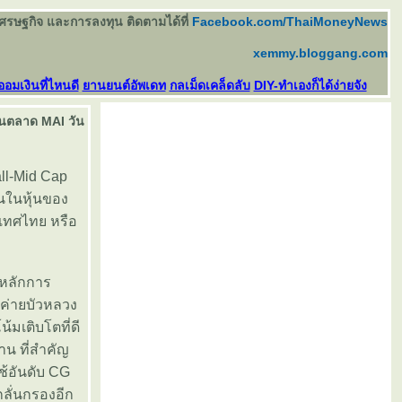
เศรษฐกิจ และการลงทุน ติดตามได้ที่
Facebook.com/ThaiMoneyNews
xemmy.bloggang.com
ออมเงินที่ไหนดี
านยนต์อัพเดท
กลเม็ดเคล็ดลับ
DIY-ทำเองก็ได้ง่ายจัง
นในตลาด MAI วัน
ll-Mid Cap
ุนในหุ้นของ
เทศไทย หรือ
้หลักการ
งค่ายบัวหลวง
มเติบโตที่ดี
ฐาน ที่สำคัญ
ใช้อันดับ CG
ลั่นกรองอีก