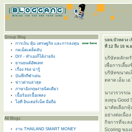
Group Blog
บลจ.บัวหลวง เป
การเงิน หุ้น เศรษฐกิจ และการลงทุน
ที่ 12 ถึง 16 พ.
กลเม็ดเคล็ดลับ
DIY - ทำเองก็ได้ง่ายจัง
บริษัทหลักทร
านยนต์อัพเดท
เพื่อการเลี้ย
เรื่อง Hot น่ารู้
บริษัทขนาดเ
บันทึกกีฬาเด่น
ตลาด เอ็ม เอ
ข่าวด่วนล่าสุด
ภาษาอังกฤษง่ายนิดเดียว
นางวรวรรณ ธา
เนื้อร้อง/เนื้อเพลง
ลงทุน Good S
ไอที อินเตอร์เน็ต มือถือ
มาคัดเลือกหุ
อย่างต่อเนื่อ
All Blogs
กิจการที่จะลง
งาน THAILAND SMART MONEY
Scoring ของส