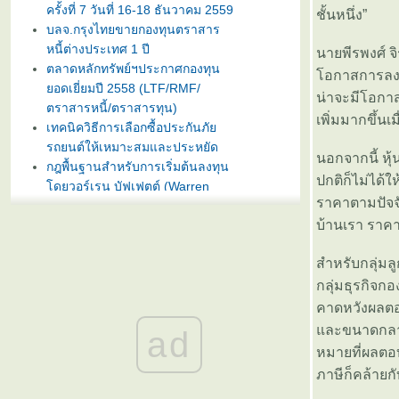
ครั้งที่ 7 วันที่ 16-18 ธันวาคม 2559
ชั้นหนึ่ง”
บลจ.กรุงไทยขายกองทุนตราสาร
หนี้ต่างประเทศ 1 ปี
นายพีรพงศ์ จ
ตลาดหลักทรัพย์ฯประกาศกองทุน
อกาสการลงทุน
อดเยี่ยมปี 2558 (LTF/RMF/
น่าจะมีโอกา
ตราสารหนี้/ตราสารทุน)
เพิ่มมากขึ้นเ
เทคนิควิธีการเลือกซื้อประกันภั
รถยนต์ให้เหมาะสมและประหยัด
นอกจากนี้ หุ
กฎพื้นฐานสำหรับการเริ่มต้นลงทุน
ปกติก็ไม่ได้
ดยวอร์เรน บัฟเฟตต์ (Warren
ราคาตามปัจจั
Buffet)
บลจ. กรุงไทย ฉวยจังหวะตลาดหุ้น
บ้านเรา ราคา
ปรับลงแรง เปิดขายกองทุน
TRIG5-2 วันที่ 8-15 มกราคมนี้
สำหรับกลุ่มล
ธนาคารทิสโก้เปิดตัวเงินฝากรับปี
กลุ่มธุรกิจก
หม่ ออมทรัพย์ไดมอนด์ เสนออัตรา
คาดหวังผลตอ
ดอกเบี้ยสูง 3% ต่อปี
ละขนาดกลาง 
ad
บลจ. ทิสโก้ เปิดเสนอขาย “กองทุน
หมายที่ผลตอ
เปิด ทิสโก้ เจแปน อิควิตี้ ทริกเกอร์
ภาษีก็คล้ายก
8% #2” วันที่ 2- 9 ม.ค. 2557
การ์ตูนเม่าอินเวสเตอร์ ต้อนรับวัน