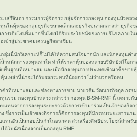
ิระเสวีจินดา กรรมการผู้จัดการ กลุ่มจัดการกองทุน กองทุนบัวหลวง
ในหุ้นของกลุ่มธุรกิจขนาดเล็กและธุรกิจขนาดกลางว่า ธุรกิจของก
สการเติบโตเพิ่มมากขึ้นโดยได้รับประโยชน์ของการบริโภคภายในป
มื่อเข้าสู่ประชาคมเศรษฐกิจอาเซียน
้นกลุ่มนี้นักวิเคราะห์ก็ไม่ได้ให้ความสนใจมากนัก และนักลงทุนต
ให้น้ำหนักการลงทุนเท่าใด ทำให้ราคาหุ้นของหลายบริษัทยังมีโอกาสป
ยพื้นฐานที่เหมาะสม และเมื่อนักลงทุนต่างประเทศเข้ามาซื้อขายห
หุ้นเหล่านี้น่าจะได้รับผลกระทบที่น้อยกว่า ไม่ว่าบวกหรือลบ
ูกค้าที่เหมาะสมและช่องทางการขาย นายวศิน วัฒนวรกิจกุล กรรมก
องทุนรวม กองทุนบัวหลวง กล่าวว่า กองทุน B-SM-RMF นี้ เหมาะกับน
บแทนจากการลงทุนระยะยาวด้วยการเข้ามาร่วมเป็นเจ้าของกิจก
ซึ่งการเป็นเจ้าของกิจการก็คือการลงทุนที่มีกรอบระยะยาวนาน 
บแทนอันเป็นกอบเป็นกำในอนาคต ส่วนเรื่องสิทธิประโยชน์สำหรั
ับได้โบนัสเนื่องจากเป็นกองทุน RMF