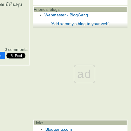
ดยมีเงินทุน
Friends' blogs
Webmaster - BlogGang
[Add xemmy's blog to your web]
0 comments
k
ad
Links
Bloggang.com