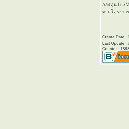
กองทุน B-SM-
สิ้นปี 2556 - Victory Day
ตามโครงการ 5
บลจ.ธนชาต เปิดขายกองทุนเปิด
“ธนชาต Monthly Income Fund 2”
(TMonthlyIncome2)” วันที่ 2- 10
มกราคม 2557
Create Date :
ตารางเปรียบเทียบผลการดำเนิน
Last Update :
งานของกองทุนรวมเพื่อการเลี้ยง
Counter : 189
ชีพทุกประเภท (RMF)
บลจ.กรุงไทยเปิดขายกองทุนเปิด
คุ้มครองเงินต้น 3 เดือนและ 6
เดือน วันนี้ - 3 มกราคม 2557
ตารางเปรียบเทียบผลการดำเนิน
งานของกองทุนหุ้นระยะยาวทุก
ประเภท (LTF)
ตารางเปรียบเทียบอัตราดอกเบี้
ละค่าธรรมเนียมต่างๆของบัตร
เครดิตที่ออกในประเทศไท
ธนาคารออมสินสำนักงานใหญ่
เปิดให้ตรวจสอบเครดิตบูโรฟรี วัน
ที่ 5-12 กันยายน 2556