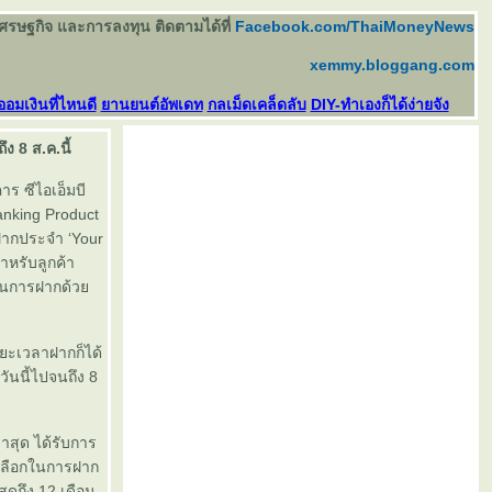
เศรษฐกิจ และการลงทุน ติดตามได้ที่
Facebook.com/ThaiMoneyNews
xemmy.bloggang.com
ออมเงินที่ไหนดี
านยนต์อัพเดท
กลเม็ดเคล็ดลับ
DIY-ทำเองก็ได้ง่ายจัง
ง 8 ส.ค.นี้
าร ซีไอเอ็มบี
anking Product
ฝากประจำ ‘Your
ำหรับลูกค้า
าในการฝากด้ว
ะยะเวลาฝากก็ได้
วันนี้ไปจนถึง 8
าสุด ได้รับการ
งเลือกในการฝาก
ุดถึง 12 เดือน