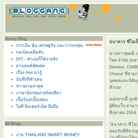
Group Blog
ธนาคาร ซีไอเอ็
การเงิน หุ้น เศรษฐกิจ และการลงทุน
กลเม็ดเคล็ดลับ
นางสาวดุษณี เก
DIY - ทำเองก็ได้ง่ายจัง
ไทย จำกัด (มหา
านยนต์อัพเดท
Division, CIM
เรื่อง Hot น่ารู้
Choice’ ที่สาม
บันทึกกีฬาเด่น
บุคคลและนิติบ
ข่าวด่วนล่าสุด
ตัวเอง
ภาษาอังกฤษง่ายนิดเดียว
นอกจากนี้ ลูกค
เนื้อร้อง/เนื้อเพลง
ผู้ที่สนใจ สาม
ไอที อินเตอร์เน็ต มือถือ
สิงหาคม 2554
All Blogs
"ธนาคาร ซีไอเ
ตอบรับที่ดีจา
งาน THAILAND SMART MONEY
เงินที่ได้รับใ