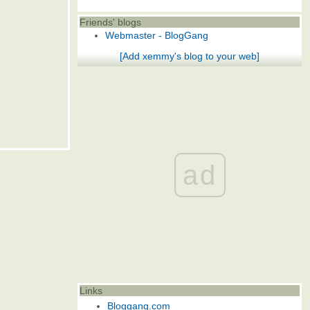
Friends' blogs
Webmaster - BlogGang
[Add xemmy's blog to your web]
ad
Links
Bloggang.com