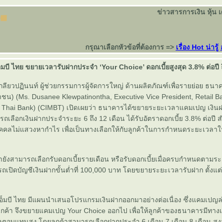
ข่าวสารการเงิน หุ้น 
กรุณาเลือกหัวข้อที่ต้องการ =>
เรื่อง Hot น่ารู้
มบี ไทย ขยายเวลารับฝากประจำ ‘Your Choice’ ดอกเบี้ยสูงสุด 3.8% ต่อปี ถึ
ลียวปฏินนท์ ผู้ช่วยกรรมการผู้จัดการใหญ่ ด้านผลิตภัณฑ์เพื่อรายย่อย ธนาค
ชน) (Ms. Dusanee Klewpatinontha, Executive Vice President, Retail B
B Thai Bank) (CIMBT) เปิดเผยว่า ธนาคารได้ขยายระยะเวลาแคมเปญ เงิน
ารถเลือกเงินฝากประจำระยะ 6 ถึง 12 เดือน ได้รับอัตราดอกเบี้ย 3.8% ต่อปี ส
ุคคลไม่แสวงหากำไร เพื่อเป็นทางเลือกให้กับลูกค้าในการกำหนดระยะเวล
้ายังสามารถเลือกรับดอกเบี้ยรายเดือน หรือรับดอกเบี้ยเมื่อครบกำหนดตามร
ารถเปิดบัญชีเงินฝากขั้นต่ำที่ 100,000 บาท โดยขยายระยะเวลารับฝาก ตั้งแต่
อ็มบี ไทย มีแผนนำเสนอโปรแกรมเงินฝากออกมาอย่างต่อเนื่อง ซึ่งแคมเปญล่
กลูกค้า จึงขยายแคมเปญ Your Choice ออกไป เพื่อให้ลูกค้าของธนาคารมีทา
ห้ผลตอบแทนสูง โดยลูกค้าสามารถเลือกฝากประจำ 6 เดือน 7 เดือน 8 เดือน สูงส