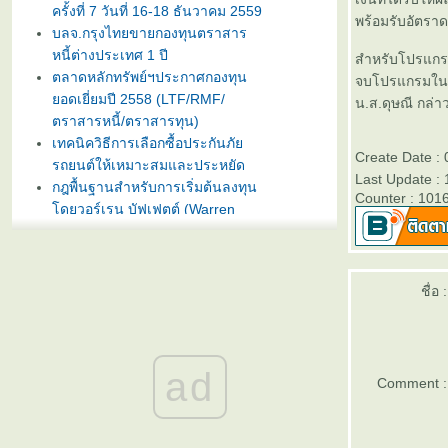
ครั้งที่ 7 วันที่ 16-18 ธันวาคม 2559
พร้อมรับอัตราดอ
บลจ.กรุงไทยขายกองทุนตราสาร
หนี้ต่างประเทศ 1 ปี
สำหรับโปรแกรม
ตลาดหลักทรัพย์ฯประกาศกองทุน
จบโปรแกรมในช่
อดเยี่ยมปี 2558 (LTF/RMF/
น.ส.ดุษณี กล่า
ตราสารหนี้/ตราสารทุน)
เทคนิควิธีการเลือกซื้อประกันภั
Create Date :
รถยนต์ให้เหมาะสมและประหยัด
Last Update : 
กฎพื้นฐานสำหรับการเริ่มต้นลงทุน
Counter : 101
ดยวอร์เรน บัฟเฟตต์ (Warren
Buffet)
บลจ. กรุงไทย ฉวยจังหวะตลาดหุ้น
ปรับลงแรง เปิดขายกองทุน
TRIG5-2 วันที่ 8-15 มกราคมนี้
ชื่อ :
ธนาคารทิสโก้เปิดตัวเงินฝากรับปี
หม่ ออมทรัพย์ไดมอนด์ เสนออัตรา
ดอกเบี้ยสูง 3% ต่อปี
ad
บลจ. ทิสโก้ เปิดเสนอขาย “กองทุน
Comment :
เปิด ทิสโก้ เจแปน อิควิตี้ ทริกเกอร์
8% #2” วันที่ 2- 9 ม.ค. 2557
การ์ตูนเม่าอินเวสเตอร์ ต้อนรับวัน