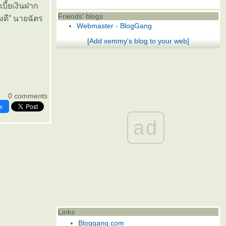
ี้ยเงินฝาก
Friends' blogs
ดี” นายฉัตร
Webmaster - BlogGang
[Add xemmy's blog to your web]
0 comments
k
ad
Links
Bloggang.com