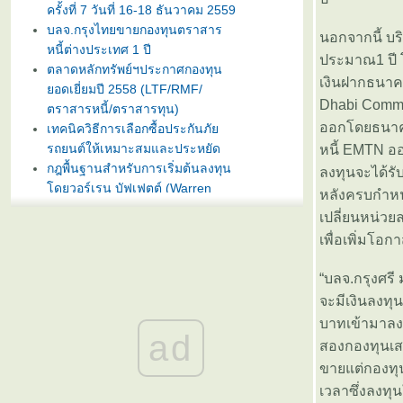
ครั้งที่ 7 วันที่ 16-18 ธันวาคม 2559
บลจ.กรุงไทยขายกองทุนตราสาร
นอกจากนี้ บร
หนี้ต่างประเทศ 1 ปี
ประมาณ1 ปี 
ตลาดหลักทรัพย์ฯประกาศกองทุน
เงินฝากธนาค
อดเยี่ยมปี 2558 (LTF/RMF/
Dhabi Comme
ตราสารหนี้/ตราสารทุน)
ออกโดยธนาคา
เทคนิควิธีการเลือกซื้อประกันภั
รถยนต์ให้เหมาะสมและประหยัด
หนี้ EMTN อ
กฎพื้นฐานสำหรับการเริ่มต้นลงทุน
ลงทุนจะได้ร
ดยวอร์เรน บัฟเฟตต์ (Warren
หลังครบกำหน
Buffet)
เปลี่ยนหน่วย
บลจ. กรุงไทย ฉวยจังหวะตลาดหุ้น
เพื่อเพิ่มโอ
ปรับลงแรง เปิดขายกองทุน
TRIG5-2 วันที่ 8-15 มกราคมนี้
“บลจ.กรุงศรี
ธนาคารทิสโก้เปิดตัวเงินฝากรับปี
จะมีเงินลงท
หม่ ออมทรัพย์ไดมอนด์ เสนออัตรา
ดอกเบี้ยสูง 3% ต่อปี
บาทเข้ามาลง
ad
บลจ. ทิสโก้ เปิดเสนอขาย “กองทุน
สองกองทุนเสน
เปิด ทิสโก้ เจแปน อิควิตี้ ทริกเกอร์
ขายแต่กองทุน
8% #2” วันที่ 2- 9 ม.ค. 2557
เวลาซึ่งลงทุ
การ์ตูนเม่าอินเวสเตอร์ ต้อนรับวัน