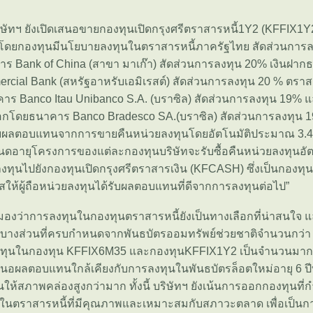
ิษัทฯ ยังเปิดเสนอขายกองทุนเปิดกรุงศรีตราสารหนี้1Y2 (KFFIX1Y2
โดยกองทุนมีนโยบายลงทุนในตราสารหนี้ภาครัฐไทย สัดส่วนการ
าร Bank of China (สาขา มาเก๊า) สัดส่วนการลงทุน 20% เงินฝา
rcial Bank (สหรัฐอาหรับเอมิเรสต์) สัดส่วนการลงทุน 20 % ตรา
ร Banco Itau Unibanco S.A. (บราซิล) สัดส่วนการลงทุน 19%
อกโดยธนาคาร Banco Bradesco SA.(บราซิล) สัดส่วนการลงทุน 
ับผลตอบแทนจากการขายคืนหน่วยลงทุนโดยอัตโนมัติประมาณ 3.40% ต
ดอายุโครงการของแต่ละกองทุนบริษัทจะรับซื้อคืนหน่วยลงทุนอัต
ลงทุนไปยังกองทุนเปิดกรุงศรีตราสารเงิน (KFCASH) ซึ่งเป็นกองท
กาสให้ผู้ถือหน่วยลงทุนได้รับผลตอบแทนที่ดีจากการลงทุนต่อไป”
 มองว่าการลงทุนในกองทุนตราสารหนี้ยังเป็นทางเลือกที่น่าสนใจ และ
ุนบางส่วนที่ครบกำหนดจากพันธบัตรออมทรัพย์ช่วยชาติจำนวนกว่า
ทุนในกองทุน KFFIX6M35 และกองทุนKFFIX1Y2 เป็นจำนวนมาก เน
อผลตอบแทนใกล้เคียงกับการลงทุนในพันธบัตรล็อตใหม่อายุ 6 ปีท
ให้สภาพคล่องสูงกว่ามาก ทั้งนี้ บริษัทฯ ยังเน้นการออกกองทุนที
นในตราสารหนี้ที่มีคุณภาพและเหมาะสมกับสภาวะตลาด เพื่อเป็นกา