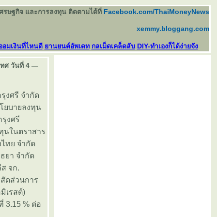
เศรษฐกิจ และการลงทุน ติดตามได้ที่
Facebook.com/ThaiMoneyNews
xemmy.bloggang.com
ออมเงินที่ไหนดี
านยนต์อัพเดท
กลเม็ดเคล็ดลับ
DIY-ทำเองก็ได้ง่ายจัง
ศ วันที่ 4 —
รุงศรี จำกัด
ีนโยบายลงทุน
รุงศรี
งทุนในตราสาร
งไทย จำกัด
ธยา จำกัด
ีส จก.
 สัดส่วนการ
ิเรสต์)
 3.15 % ต่อ