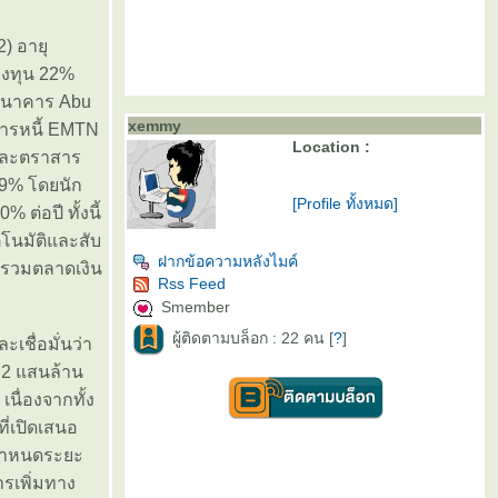
) อายุ
ลงทุน 22%
กธนาคาร Abu
xemmy
สารหนี้ EMTN
Location :
 และตราสาร
19% โดยนัก
[Profile ทั้งหมด]
่อปี ทั้งนี้
โนมัติและสับ
ฝากข้อความหลังไมค์
ุนรวมตลาดเงิน
Rss Feed
Smember
ผู้ติดตามบล็อก : 22 คน [
?
]
เชื่อมั่นว่า
 2 แสนล้าน
ื่องจากทั้ง
ี่เปิดเสนอ
่กำหนดระยะ
รเพิ่มทาง