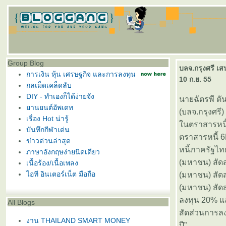
Group Blog
บลจ.กรุงศรี เ
การเงิน หุ้น เศรษฐกิจ และการลงทุน
10 ก.ย. 55
กลเม็ดเคล็ดลับ
DIY - ทำเองก็ได้ง่ายจัง
นายฉัตรพี ตัน
านยนต์อัพเดท
(บลจ.กรุงศรี
เรื่อง Hot น่ารู้
นตราสารหนี้ท
บันทึกกีฬาเด่น
ตราสารหนี้ 
ข่าวด่วนล่าสุด
หนี้ภาครัฐไ
ภาษาอังกฤษง่ายนิดเดียว
(มหาชน) สัด
เนื้อร้อง/เนื้อเพลง
ไอที อินเตอร์เน็ต มือถือ
(มหาชน) สัดส
(มหาชน) สัด
ลงทุน 20% แ
All Blogs
สัดส่วนการล
งาน THAILAND SMART MONEY
ปี”